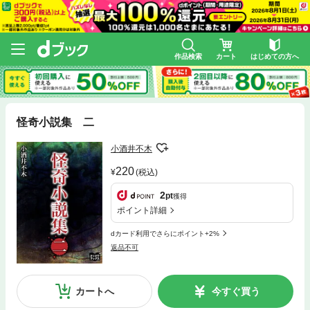
作品検索
カート
はじめての方へ
怪奇小説集 二
小酒井不木
220
(税込)
2
pt
獲得
ポイント詳細
dカード利用でさらにポイント+2%
返品不可
カートへ
今すぐ買う