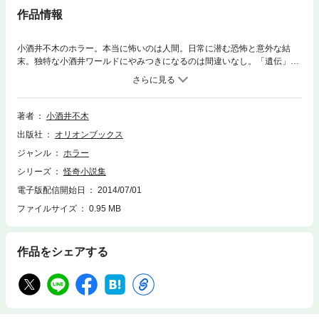
作品情報
小酒井不木のホラー。本当に怖いのは人間。日常に潜む恐怖と意外な結
末。独特な小酒井ワールドにやみつきになるのは間違いなし。「遺伝」
「印象」「犬神」「恐ろしき贈物」「狂女と犬」の5編を収録。
著者
小酒井不木
出版社
オリオンブックス
ジャンル
ホラー
シリーズ
怪奇小説集
電子版配信開始日
2014/07/01
ファイルサイズ
0.95 MB
作品をシェアする