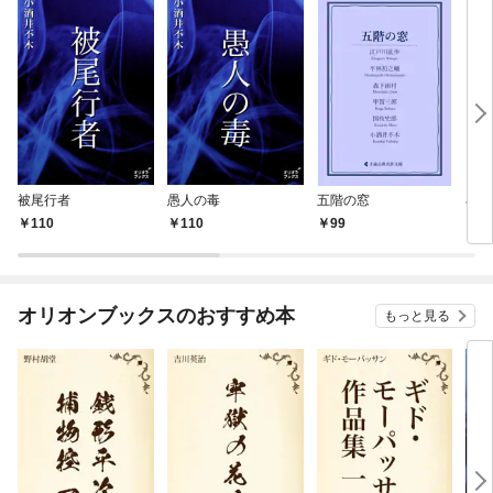
被尾行者
愚人の毒
五階の窓
小酒
110
110
99
6
オリオンブックスのおすすめ本
もっと見る