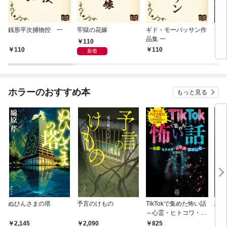
銭形平次捕物控 一
牢獄の花嫁
ギド・モーパッサン作
一寸
品集 一
110
110
110
1
新着
ホラーのおすすめ本
もっと見る
ぬひんさまの塔
予言のけもの
TikTokで集めた怖い話
恐怖
～心霊・ヒトコワ・不
思議・都市伝説～
2,145
2,090
825
9