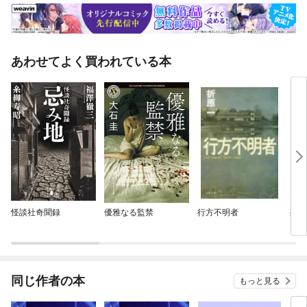
あわせてよく買われている本
怪談社奇聞録
優雅なる監禁
行方不明者
死刑
同じ作者の本
もっと見る