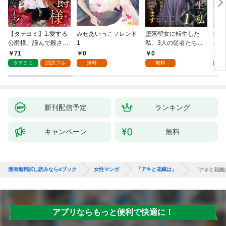
【タテヨミ】1.愛する
みせあいっこフレンド
堕落聖女に転生した
授か
公爵様、謹んで殺させ
1
私、3人の従者たちに
身籠
ていただきます！
抱かれて困ってます 第
して
71
0
0
2
1話
タテヨミ
試読フル
無料
無料
試
新刊配信予定
ランキング
キャンペーン
無料
漫画無料試し読みならdブック
女性マンガ
「アキと花織は」
「アキと花織は
アプリならもっと便利で快適に！