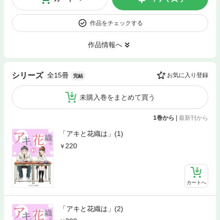
作品をチェックする
作品情報へ
全15冊
シリーズ
お気に入り登録
完結
未購入巻をまとめて買う
1巻から
|
最新刊から
「アキと花織は」(1)
220
カートへ
「アキと花織は」(2)