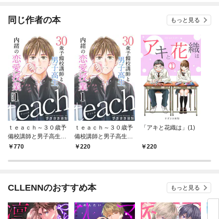
同じ作者の本
もっと見る
ｔｅａｃｈ～３０歳予
ｔｅａｃｈ～３０歳予
「アキと花織は」(1)
備校講師と男子高生、
備校講師と男子高生、
内緒の恋愛授業～ 単
内緒の恋愛授業～ 1巻
770
220
220
行本版 1巻
CLLENNのおすすめ本
もっと見る