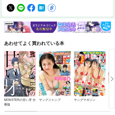
あわせてよく買われている本
MONSTERの甘い牙 分
ヤングジャンプ
ヤングマガジン
大キ
冊版
～入
がガ