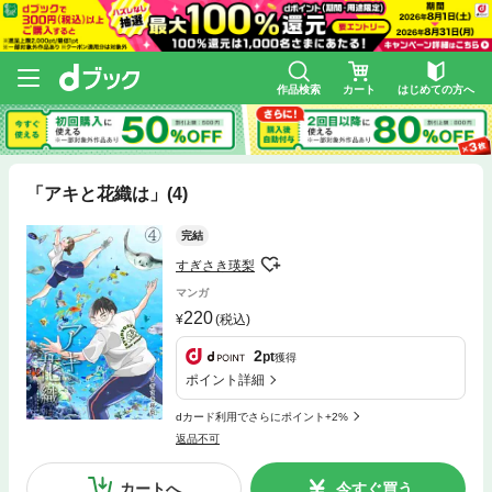
作品検索
カート
はじめての方へ
「アキと花織は」(4)
完結
すぎさき瑛梨
マンガ
220
(税込)
2
pt
獲得
ポイント詳細
dカード利用でさらにポイント+2%
返品不可
カートへ
今すぐ買う