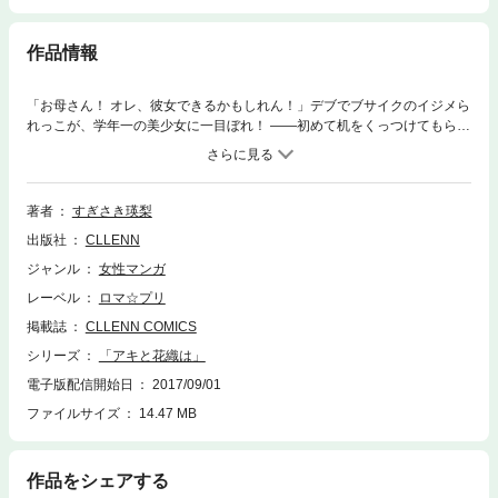
作品情報
「お母さん！ オレ、彼女できるかもしれん！」デブでブサイクのイジメら
れっこが、学年一の美少女に一目ぼれ！ ――初めて机をくっつけてもらっ
た…その瞬間、アキは恋に落ちた。相手は秀才美少女の花織。彼女の好き
なタイプが“秀才でスポーツ万能、お金持ちでカッコいい人”だと知ったア
キは、なぜか「オレにもチャンスがある」と思い込み…努力と妄想で変身
していく彼が取った、究極の手段とは!? 【表紙素材：PIXTA】
著者
すぎさき瑛梨
出版社
CLLENN
ジャンル
女性マンガ
レーベル
ロマ☆プリ
掲載誌
CLLENN COMICS
シリーズ
「アキと花織は」
電子版配信開始日
2017/09/01
ファイルサイズ
14.47 MB
作品をシェアする