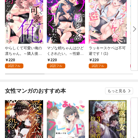
やらしくて可愛い俺の
マゾな梢ちゃんはひど
ラッキースケベは不可
放課
凛ちゃん。～隣人後輩
くされたい。～性癖マ
避です！(1)
(1)
くんのイキすぎた執着
ッチした後輩と欲望の
220
220
220
2
にハメ堕とされる～(1)
ままにセックスしたら
試読フル
試読フル
試読フル
～(1)
女性マンガのおすすめ本
もっと見る