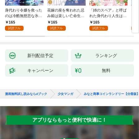
身代わり令嬢を救った
花嫁の座を奪われた忌
「姉のスペア」と呼ば
大好
のは冷酷無慈悲な氷の
み姫は楽しい亡命生活
れた身代わり人生は、
うお
王子の愛でした１
はじめます！１
今日でやめることにし
１
165
165
165
1
ます～辺境で自由を満
試読フル
試読フル
試読フル
試
喫中なので、今さら真
の聖女と言われても知
りません！～１
新刊配信予定
ランキング
キャンペーン
無料
漫画無料試し読みならdブック
少女マンガ
みなと商事コインランドリー【分冊版
アプリならもっと便利で快適に！