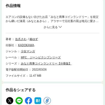
作品情報
エアコンの設備もない古びたお店「みなと商事コインランドリー」を祖父
から継いだ湊晃（みなとあきら）。アラサーで元社畜の晃は地元に愛され
る店をのんびりと営んでいた。ある日高校生の香月慎太郎（かつきしんた
ろう）が客として来店する。歳の差を越えて仲良くなるふたりだったが、
晃がゲイであることがふとしたことから慎太郎にバレてしまい…？ pixivラ
ンキング1位!! 大人気コインランドリーBL（ボーイズライフ）ついに発売!!
著者
缶爪さわ
椿ゆず
分冊版第10弾。
出版社
KADOKAWA
ジャンル
少女マンガ
レーベル
MFC ジーンピクシブシリーズ
シリーズ
みなと商事コインランドリー【分冊版】
電子版配信開始日
2022/03/26
ファイルサイズ
11.47 MB
作品をシェアする