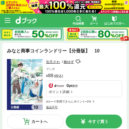
作品検索
カート
はじめての方へ
みなと商事コインランドリー【分冊版】 10
缶爪さわ
椿ゆず
マンガ
88
(税込)
0
pt
獲得
ポイント詳細
dカード利用でさらにポイント+2%
返品不可
カートへ
今すぐ買う