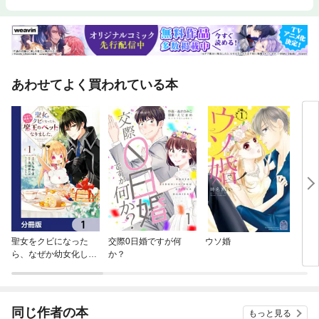
あわせてよく買われている本
聖女をクビになった
交際0日婚ですが何
ウソ婚
きみ
ら、なぜか幼女化して
か？
魔王のペットになりま
した。【分冊版】
同じ作者の本
もっと見る