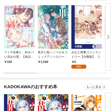
フミヤ先輩と、好きバ
泉月と聡一ノベル＆コ
みなと商事コインラン
みな
レ済みの僕。【単話
ミックアンソロジー L
ドリー【分冊版】 1
ドリ
版】1巻
atitude＜電子限定かき
版】
0
165
1,540
7
おろし付＞【イラスト
無料
入り】
KADOKAWAのおすすめ本
もっと見る