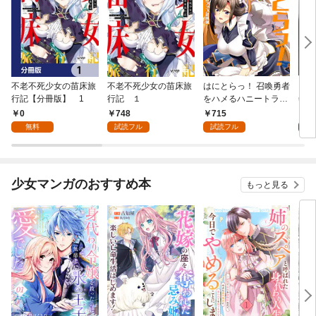
不老不死少女の苗床旅
不老不死少女の苗床旅
はにとらっ！ 召喚勇者
ダ・
行記【分冊版】 1
行記 １
をハメるハニートラッ
年9
プ包囲網 1
0
748
715
9
無料
試読フル
試読フル
少女マンガのおすすめ本
もっと見る