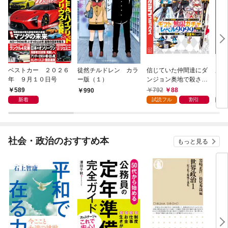
ベストカー ２０２６
徒然チルドレン カラ
信じていた仲間達にダ
魔女
年 ９月１０日号
ー版（１）
ンジョン奥地で殺され
かけたがギフト『無限
589
792
88
7
990
ガチャ』でレベル９９
新着
試読フル
割引
試
９９の仲間達を手に入
れて元パーティーメン
バーと世界に復讐＆
『ざまぁ！』します！
社会・政治のおすすめ本
もっと見る
（１）