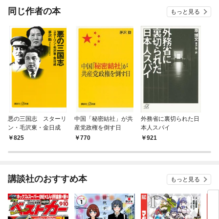
OMIC
同じ作者の本
もっと見る
悪の三国志 スターリ
中国「秘密結社」が共
外務省に裏切られた日
ン・毛沢東・金日成
産党政権を倒す日
本人スパイ
825
770
921
講談社のおすすめ本
もっと見る