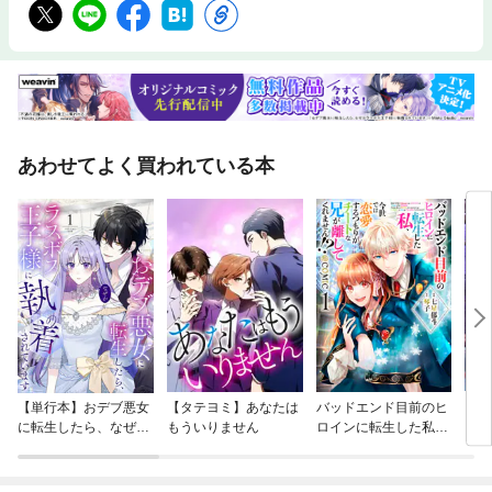
あわせてよく買われている本
【単行本】おデブ悪女
【タテヨミ】あなたは
バッドエンド目前のヒ
【タ
に転生したら、なぜか
もういりません
ロインに転生した私、
リ〜
ラスボス王子様に執着
今世では恋愛するつも
されています
りがチートな兄が離し
てくれません！？@C