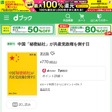
作品検索
カート
はじめての方へ
中国「秘密結社」が共産党政権を倒す日
最新刊
茅沢勤
770
(税込)
7
pt
獲得
ポイント詳細
dカード利用でさらにポイント+2%
返品不可
試し読み