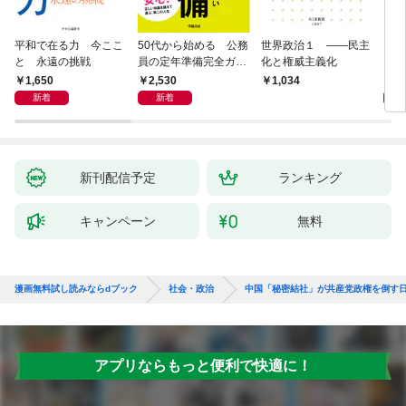
平和で在る力 今ここ
50代から始める 公務
世界政治１ ――民主
「力
と 永遠の挑戦
員の定年準備完全ガイ
化と権威主義化
く 
ド
1,650
2,530
1,
1,034
新着
新着
新刊配信予定
ランキング
キャンペーン
無料
漫画無料試し読みならdブック
社会・政治
中国「秘密結社」が共産党政権を倒す
アプリならもっと便利で快適に！