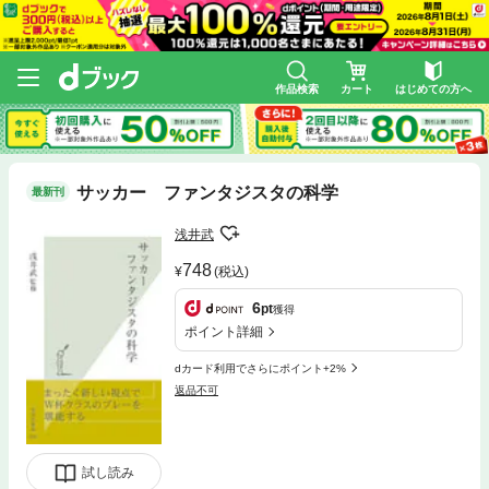
作品検索
カート
はじめての方へ
サッカー ファンタジスタの科学
最新刊
浅井武
748
(税込)
6
pt
獲得
ポイント詳細
dカード利用でさらにポイント+2%
返品不可
試し読み