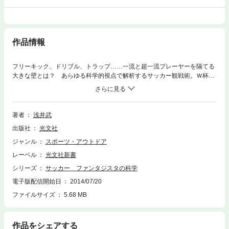
作品情報
フリーキック、ドリブル、トラップ……一流と超一流プレーヤーを隔てる
大きな壁とは？ あらゆる科学的視点で解析するサッカー観戦術。Ｗ杯の
見方が変わる本。
著者
浅井武
出版社
光文社
ジャンル
スポーツ・アウトドア
レーベル
光文社新書
シリーズ
サッカー ファンタジスタの科学
電子版配信開始日
2014/07/20
ファイルサイズ
5.68 MB
作品をシェアする