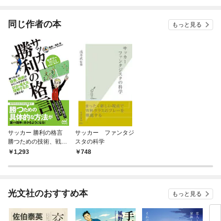
されています
りがチートな兄が離し
てくれません！？@C
OMIC
同じ作者の本
もっと見る
サッカー 勝利の格言
サッカー ファンタジ
勝つための技術、戦術
スタの科学
のポイントが分かる！
1,293
748
試合の見え方、理解す
る力が変わる！
光文社のおすすめ本
もっと見る