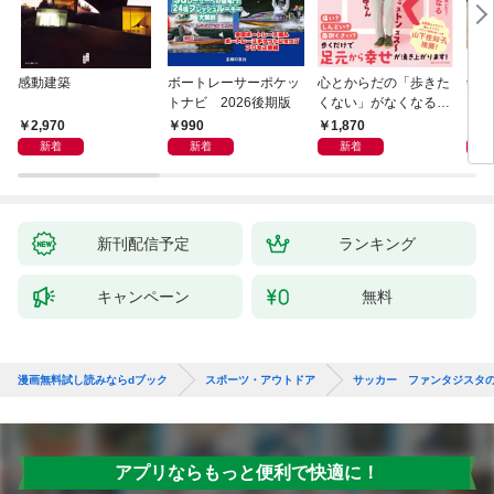
感動建築
ボートレーサーポケッ
心とからだの「歩きた
剣道
トナビ 2026後期版
くない」がなくなる
らせん流 ゆるらく歩
2,970
990
1,870
1,
き
新着
新着
新着
新刊配信予定
ランキング
キャンペーン
無料
漫画無料試し読みならdブック
スポーツ・アウトドア
サッカー ファンタジスタ
アプリならもっと便利で快適に！