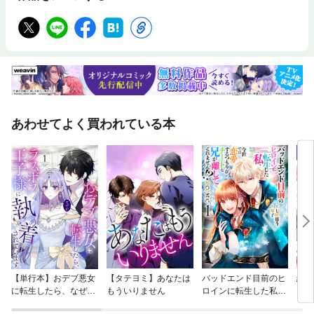
あわせてよく買われている本
【単行本】おデブ悪女
【タテヨミ】あなたは
バッドエンド目前のヒ
結界
に転生したら、なぜか
もういりません
ロインに転生した私、
ラスボス王子様に執着
今世では恋愛するつも