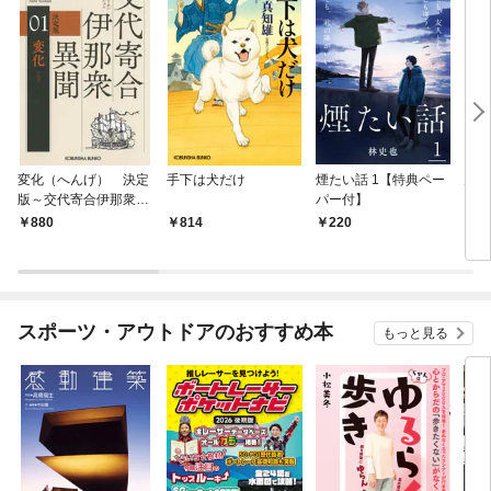
変化（へんげ） 決定
手下は犬だけ
煙たい話 1【特典ペー
鬼役
版～交代寄合伊那衆異
パー付】
聞（1）～
880
814
220
7
スポーツ・アウトドアのおすすめ本
もっと見る