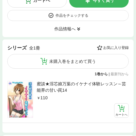
カートへ
今すぐ買う
作品をチェックする
作品情報へ
シリーズ
全1冊
お気に入り登録
未購入巻をまとめて買う
1巻から
|
最新刊から
蜜談★淫芯娘万葉のイケナイ体験レッスン～芸
能界の甘い罠14
110
カートへ