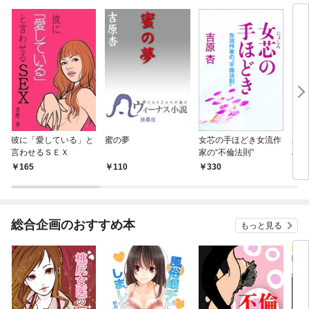
彼に「愛している」と
蜜の夢
女芯の手ほどき女流作
蜜辱
言わせるＳＥＸ
家の“不倫法則”
めて
った
165
110
330
1
総合企画のおすすめ本
もっと見る