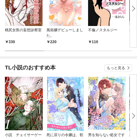
桃尻女医の妄想診察室
風俗嬢デビューしまし
不倫ノスタルジー
義弟
た。
330
220
110
1
TL小説のおすすめ本
もっと見る
小説 チェイサーゲー
死に戻りの令嬢は、初
男を知らない処女です
占い