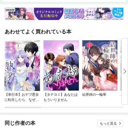
あわせてよく買われている本
【単行本】おデブ悪女
【タテヨミ】あなたは
結界師の一輪華
バッ
に転生したら、なぜか
もういりません
ロイ
ラスボス王子様に執着
今世
されています
りが
てく
OMI
同じ作者の本
もっと見る