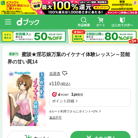
作品検索
カート
はじめての方へ
蜜談★淫芯娘万葉のイケナイ体験レッスン～芸能
最新刊
界の甘い罠14
吉原杏
110
(税込)
1
pt
獲得
ポイント詳細
dカード利用でさらにポイント+2%
返品不可