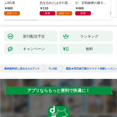
ムW1巻
恋を忘れたはずの英雄
が、百戦錬磨の爆モテ
を相
騎士から一途に愛され
護衛騎士様をえっちに
本人
660
110
660
8
る【１】
誘惑してみます！
の官
試読フル
新着
試読フル
新着
とろ
ます
新刊配信予定
ランキング
キャンペーン
無料
漫画無料試し読みならdブック
TL小説
蜜談★淫芯娘万葉のイケナイ体験レッスン～
アプリならもっと便利で快適に！