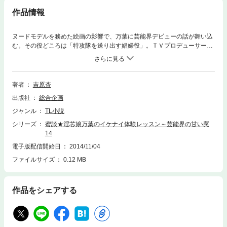
作品情報
ヌードモデルを務めた絵画の影響で、万葉に芸能界デビューの話が舞い込
む。その役どころは「特攻隊を送り出す娼婦役」。ＴＶプロデューサーと
男優から、高級ホテルで演技指導を受けるがダメ出しをされる万葉。武者
修行として「本物」の風俗体験研修を受けることになり、ノーパン＋スケ
スケメイド服にさせられてしまった。
著者
吉原杏
出版社
総合企画
ジャンル
TL小説
シリーズ
蜜談★淫芯娘万葉のイケナイ体験レッスン～芸能界の甘い罠
14
電子版配信開始日
2014/11/04
ファイルサイズ
0.12 MB
作品をシェアする