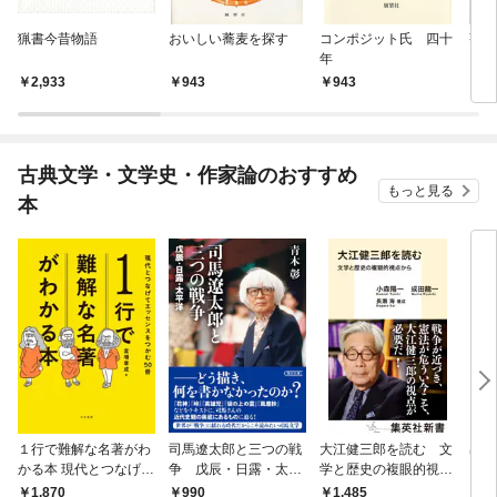
猟書今昔物語
おいしい蕎麦を探す
コンポジット氏 四十
蕎麦
年
2,933
943
943
9
古典文学・文学史・作家論のおすすめ
もっと見る
本
１行で難解な名著がわ
司馬遼太郎と三つの戦
大江健三郎を読む 文
出会
かる本 現代とつなげて
争 戊辰・日露・太平
学と歴史の複眼的視点
エッセンスをつかむ50
洋
から
1,870
990
1,485
1,