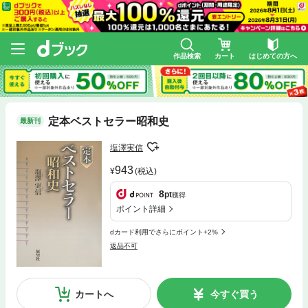
作品検索
カート
はじめての方へ
定本ベストセラー昭和史
最新刊
塩澤実信
943
(税込)
8
pt
獲得
ポイント詳細
dカード利用でさらにポイント+2%
返品不可
カートへ
今すぐ買う