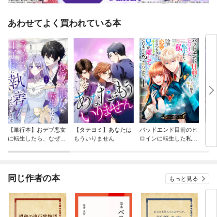
あわせてよく買われている本
【単行本】おデブ悪女
【タテヨミ】あなたは
バッドエンド目前のヒ
【タ
に転生したら、なぜか
もういりません
ロインに転生した私、
リ〜
ラスボス王子様に執着
今世では恋愛するつも
されています
りがチートな兄が離し
てくれません！？@C
OMIC
同じ作者の本
もっと見る