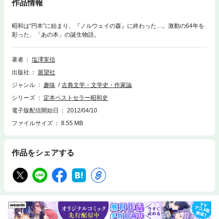
作品情報
昭和は“円本”に始まり、『ノルウェイの森』に終わった…。激動の64年を
彩った、「あの本」の誕生物語。
著者
塩澤実信
出版社
展望社
ジャンル
趣味
古典文学・文学史・作家論
シリーズ
定本ベストセラー昭和史
電子版配信開始日
2012/04/10
ファイルサイズ
8.55 MB
作品をシェアする