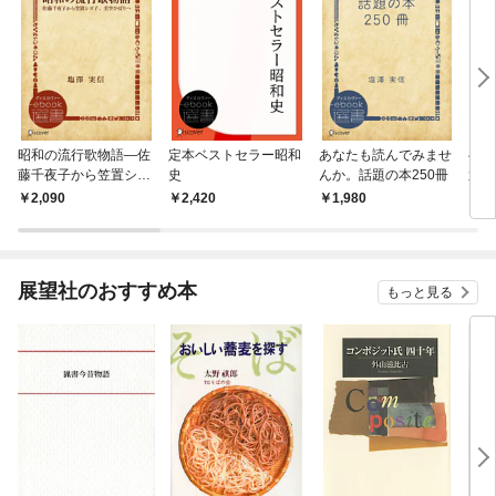
昭和の流行歌物語―佐
定本ベストセラー昭和
あなたも読んでみませ
ベス
藤千夜子から笠置シズ
史
んか。話題の本250冊
運命
子、美空ひばりへ
2,090
2,420
1,980
2,
展望社のおすすめ本
もっと見る