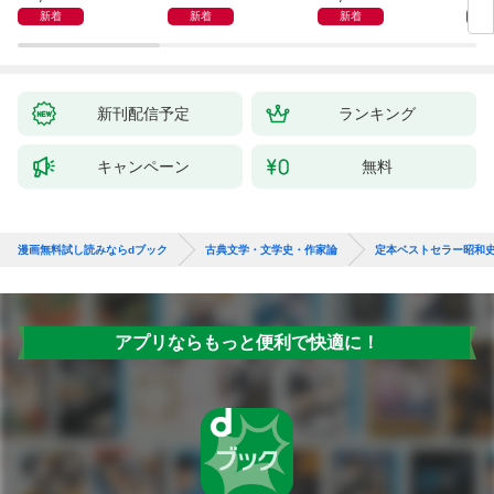
冊
新着
新着
新着
新刊配信予定
ランキング
キャンペーン
無料
漫画無料試し読みならdブック
古典文学・文学史・作家論
定本ベストセラー昭和
アプリならもっと便利で快適に！