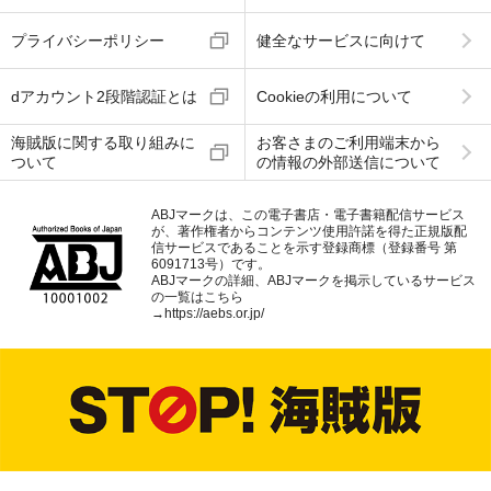
プライバシーポリシー
健全なサービスに向けて
dアカウント2段階認証とは
Cookieの利用について
海賊版に関する取り組みに
お客さまのご利用端末から
ついて
の情報の外部送信について
ABJマークは、この電子書店・電子書籍配信サービス
が、著作権者からコンテンツ使用許諾を得た正規版配
信サービスであることを示す登録商標（登録番号 第
6091713号）です。
ABJマークの詳細、ABJマークを掲示しているサービス
の一覧はこちら
→
https://aebs.or.jp/