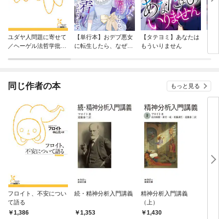
ユダヤ人問題に寄せて
【単行本】おデブ悪女
【タテヨミ】あなたは
【タ
／ヘーゲル法哲学批判
に転生したら、なぜか
もういりません
リ〜
序説
ラスボス王子様に執着
されています
同じ作者の本
もっと見る
フロイト、不安につい
続・精神分析入門講義
精神分析入門講義
日常
て語る
（上）
1,386
1,353
1,430
1,