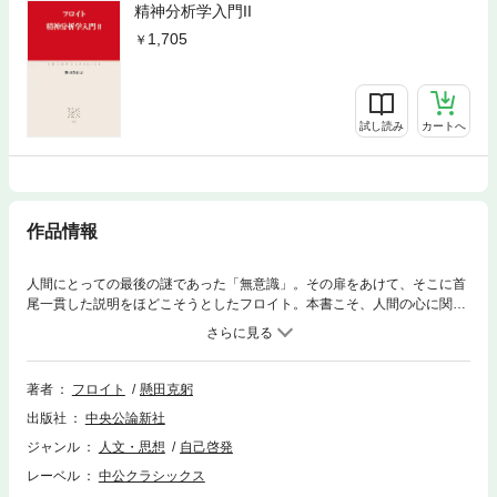
精神分析学入門II
1,705
試し読み
カートへ
作品情報
人間にとっての最後の謎であった「無意識」。その扉をあけて、そこに首
尾一貫した説明をほどこそうとしたフロイト。本書こそ、人間の心に関す
る現代の見解すべての根源となった。
著者
フロイト
懸田克躬
出版社
中央公論新社
ジャンル
人文・思想
自己啓発
レーベル
中公クラシックス