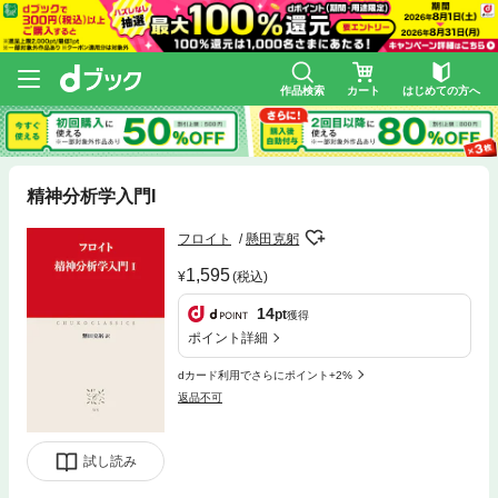
作品検索
カート
はじめての方へ
精神分析学入門I
フロイト
懸田克躬
1,595
(税込)
14
pt
獲得
ポイント詳細
dカード利用でさらにポイント+2%
返品不可
試し読み