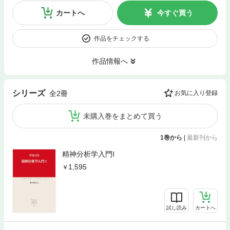
カートへ
今すぐ買う
作品をチェックする
作品情報へ
シリーズ
全2冊
お気に入り登録
未購入巻をまとめて買う
1巻から
|
最新刊から
精神分析学入門I
1,595
試し読み
カートへ