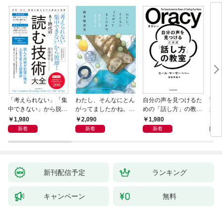
「考えられない」「集
わたし、そんなにとん
自分の声を見つけるた
宇宙
中できない」から脱
がってましたかね。
めの「話し方」の教
式
却！ AI時代の読む技
獅子座、Ａ型、丙午は
室 Ｏｒａｃｙ（オラ
1,980
2,090
1,980
1,
術大全
めぐる
シー）
新着
新着
新着
新刊配信予定
ランキング
キャンペーン
無料