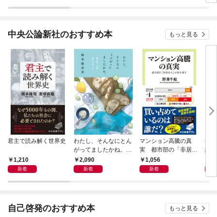
中央公論新社のおすすめ本
もっと見る
君主で読み解く世界史
わたし、そんなにとん
マンション高騰の真
私と
がってましたかね。
実 都市部の「非居住
紀 
獅子座、Ａ型、丙午は
化」が街を壊す
ヤが
1,210
2,090
1,056
1,
めぐる
新着
新着
新着
自己啓発のおすすめ本
もっと見る