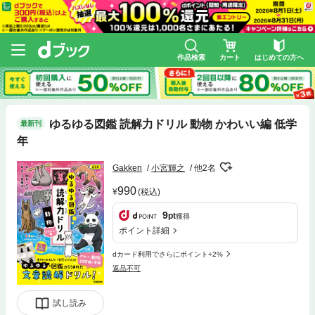
作品検索
カート
はじめての方へ
ゆるゆる図鑑 読解力ドリル 動物 かわいい編 低学
最新刊
年
Gakken
小宮輝之
他2名
990
(税込)
9
pt
獲得
ポイント詳細
dカード利用でさらにポイント+2%
返品不可
試し読み