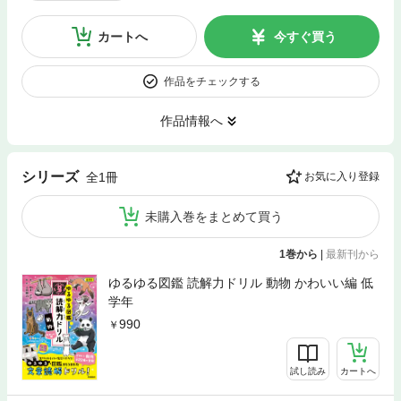
カートへ
今すぐ買う
作品をチェックする
作品情報へ
シリーズ
全1冊
お気に入り登録
未購入巻をまとめて買う
1巻から
|
最新刊から
ゆるゆる図鑑 読解力ドリル 動物 かわいい編 低
学年
990
試し読み
カートへ