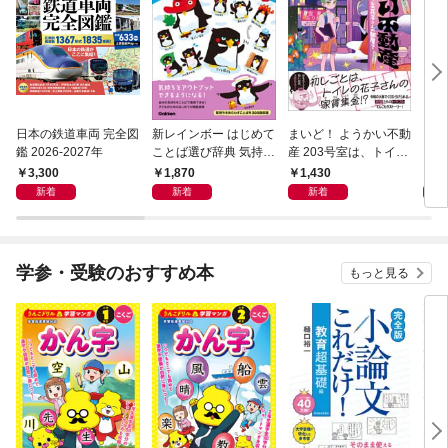
日本の鉄道車両 完全図
新レインボー はじめて
まいど！ ようかい不動
えさ
鑑 2026-2027年
ことば選び辞典 気持ち
産 203号室は、トイレ
のことば
の花子さんの部屋？
3,300
1,870
1,430
1,
新着
新着
新着
学参・受験のおすすめ本
もっと見る