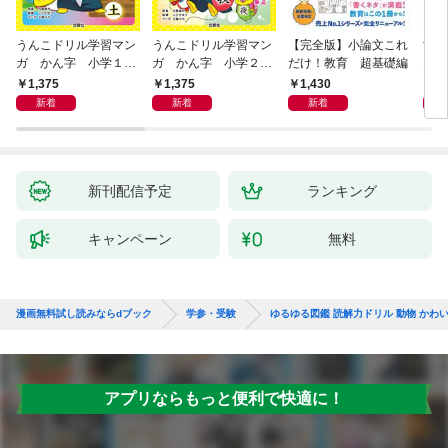
うんこドリル学習マン
うんこドリル学習マン
【完全版】小論文これ
世
ガ かん字 小学１年
ガ かん字 小学２年
だけ！教育 超基礎編
1分
生 こくご
生 こくご
1,375
1,375
1,430
1,
新着
新着
新着
新刊配信予定
ランキング
キャンペーン
無料
漫画無料試し読みならdブック
学参・受験
ゆるゆる図鑑 読解力ドリル 動物 かわ
アプリならもっと便利で快適に！