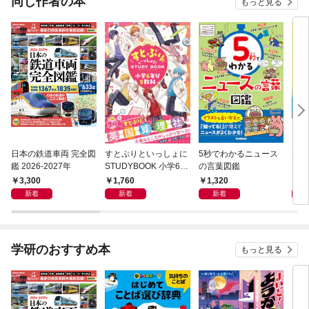
同じ作者の本
もっと見る
日本の鉄道車両 完全図
すとぷりといっしょに
5秒でわかるニュース
びっ
鑑 2026-2027年
STUDYBOOK 小学6年
の言葉図鑑
い
分5教科
ずか
3,300
1,760
1,320
1,
新着
新着
新着
学研のおすすめ本
もっと見る