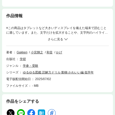
作品情報
※この商品はタブレットなど大きいディスプレイを備えた端末で読むこと
に適しています。また、文字だけを拡大することや、文字列のハイライ
ト、検索、辞書の参照、引用などの機能が使用できません。大人気『ゆる
ゆる図鑑』シリーズから、読解力が身につく国語ドリルの第五弾がついに
登場！ いろいろな哺乳類たちについての文章を収録！ 1日1話だから無理
なく続けられる！ ※電子版の仕様上、シールは使用できません。
著者
Gakken
小宮輝之
和音
かげ
出版社
学研
ジャンル
学参・受験
シリーズ
ゆるゆる図鑑 読解力ドリル 動物 かわいい編 低学年
電子版配信開始日
2025/07/02
ファイルサイズ
- MB
作品をシェアする