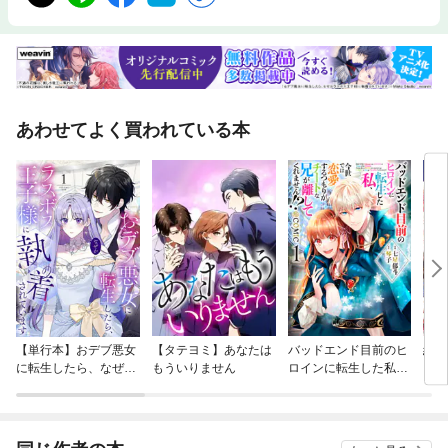
あわせてよく買われている本
【単行本】おデブ悪女
【タテヨミ】あなたは
バッドエンド目前のヒ
結界
に転生したら、なぜか
もういりません
ロインに転生した私、
ラスボス王子様に執着
今世では恋愛するつも
されています
りがチートな兄が離し
てくれません！？@C
OMIC