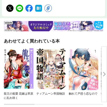
あわせてよく買われている本
龍王の寵愛 花嫁は草原
ティアムーン帝国物語
触れて戸惑う恋なので
転生
に乱れ咲く
った
術を