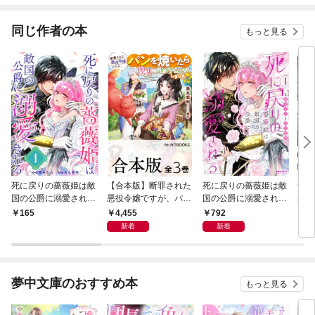
同じ作者の本
もっと見る
死に戻りの薔薇姫は敵
【合本版】断罪された
死に戻りの薔薇姫は敵
龍の
国の公爵に溺愛される
悪役令嬢ですが、パン
国の公爵に溺愛される
幸せ
（単話版）第1話
を焼いたら聖女にジョ
（１）
き下
4,455
792
165
8
ブチェンジしまし
装版
新着
新着
た！？ 全３巻
夢中文庫のおすすめ本
もっと見る