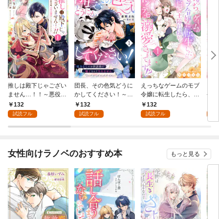
推しは殿下じゃござい
団長、その色気どうに
えっちなゲームのモブ
えっ
ません…！！～悪役令
かしてください！～魔
令嬢に転生したら、絶
令嬢
嬢、甘攻め溺愛ルート
力なしのお世話係は魅
倫騎士隊長様からトン
倫騎
132
132
132
1
に突入しました！？～
了なんてされません～
デモ溺愛されてま
デモ
試読フル
試読フル
試読フル
試
１
１
す！？１
す！
版】
女性向けラノベのおすすめ本
もっと見る