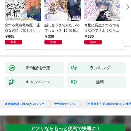
恋する救命救急医 迷
話し合うまでもないの
今世は長生きするつも
夫が
惑な純情【電子オリジ
でしょう？【分冊版】
りなのでさようなら
した
ナル】
1
【分冊版】1
ます
605
330
330
3
新着
新着
新着
新刊配信予定
ランキング
キャンペーン
無料
漫画無料試し読みならdブック
女性向けラノベ
【分冊版】午前０時のおいしい魔
アプリならもっと便利で快適に！