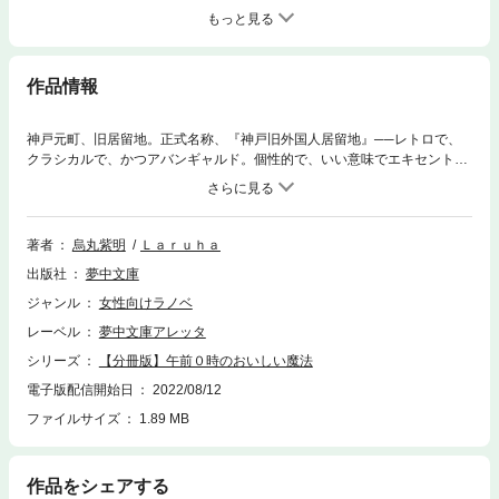
もっと見る
作品情報
神戸元町、旧居留地。正式名称、『神戸旧外国人居留地』──レトロで、
クラシカルで、かつアバンギャルド。個性的で、いい意味でエキセントリ
ックな街の一角にひっそりと、その店はある。深夜にだけ開店するお夜食
専門店『tete-a-tete』（テテ・ア・テテ）。明るく元気なウェイトレス・
莉乃とオネェ言葉の謎めくイケメンシェフ・千紘が提供する料理は、まる
で魔法のように悩める人たちの心と身体に染みわたり、そして虜にしてし
著者
烏丸紫明
Ｌａｒｕｈａ
まう。深夜０時を待つワクワクするような時間、美味しい料理に、お腹が
出版社
夢中文庫
満たされた満足感。店を見つけることができた幸運なお客さまは、今夜も
また癒やしを求めてやってくる。※こちらは【分冊版】です。同タイトル
ジャンル
女性向けラノベ
通常版との重複購入にご注意ください。
レーベル
夢中文庫アレッタ
シリーズ
【分冊版】午前０時のおいしい魔法
電子版配信開始日
2022/08/12
ファイルサイズ
1.89 MB
作品をシェアする