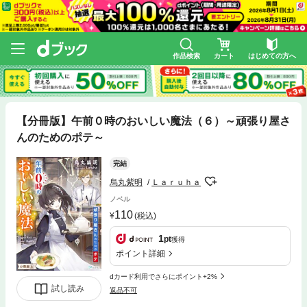
作品検索
カート
はじめての方へ
【分冊版】午前０時のおいしい魔法（６）～頑張り屋さ
んのためのポテ～
完結
烏丸紫明
Ｌａｒｕｈａ
ノベル
110
(税込)
1
pt
獲得
ポイント詳細
dカード利用でさらにポイント+2%
試し読み
返品不可