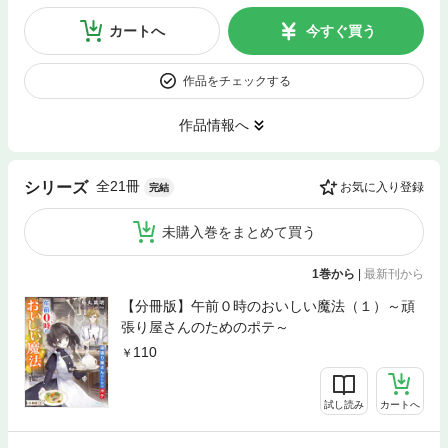
カートへ
今すぐ買う
作品をチェックする
作品情報へ
全21冊
シリーズ
お気に入り登録
完結
未購入巻をまとめて買う
1巻から
|
最新刊から
【分冊版】午前０時のおいしい魔法（１）～頑
張り屋さんのためのポテ～
110
試し読み
カートへ