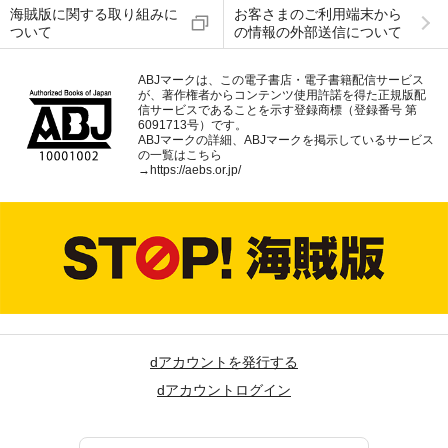
海賊版に関する取り組みに
お客さまのご利用端末から
ついて
の情報の外部送信について
ABJマークは、この電子書店・電子書籍配信サービス
が、著作権者からコンテンツ使用許諾を得た正規版配
信サービスであることを示す登録商標（登録番号 第
6091713号）です。
ABJマークの詳細、ABJマークを掲示しているサービス
の一覧はこちら
→
https://aebs.or.jp/
dアカウントを発行する
dアカウントログイン