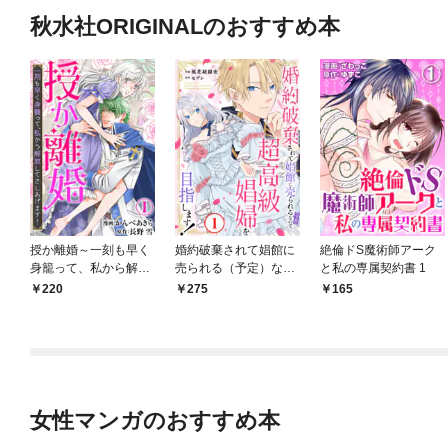
秋水社ORIGINALのおすすめ本
授か離婚～一刻も早く
婚約破棄されて娼館に
絶倫ドS魔術師アーク
身籠って、私から解放
売られる（予定）なの
と私の専属契約書 1
してさしあげます！1
で、超高級娼婦を目指
220
275
165
します！1
女性マンガのおすすめ本