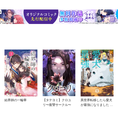
結界師の一輪華
【タテヨミ】クロユ
異世界転移したら愛犬
リ〜復讐サークル〜
が最強になりました ～
シルバーフェンリルと
俺が異世界暮らしを始