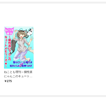
めたら～ THE COMIC
ねことも増刊～個性派
にゃんこのキュートメ
モリーズ★～
275