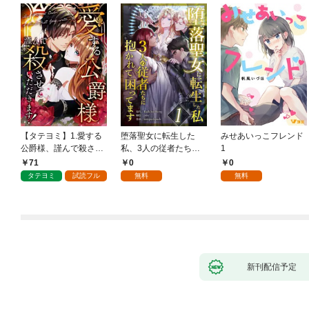
【タテヨミ】1.愛する
堕落聖女に転生した
みせあいっこフレンド
公爵様、謹んで殺させ
私、3人の従者たちに
1
ていただきます！
抱かれて困ってます 第
71
0
0
1話
タテヨミ
試読フル
無料
無料
新刊配信予定