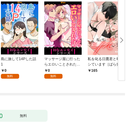
島に旅して14Pした話
マッサージ屋に行った
私を叱る日鷹君と毎晩
1
らエロいことされた話
シています［ばら売
1
り］ 第1話
0
0
165
無料
無料
無料