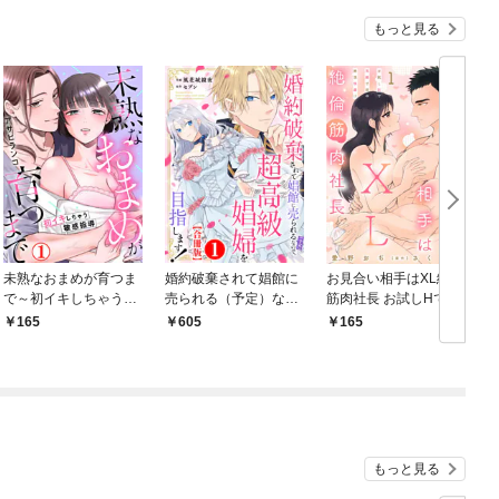
もっと見る
未熟なおまめが育つま
婚約破棄されて娼館に
お見合い相手はXL絶倫
で～初イキしちゃう敏
売られる（予定）なの
筋肉社長 お試しHで気
感指導～1
で、超高級娼婦を目指
絶寸前の絶頂快感！？
165
605
165
します！【合冊版】1
1【電子書店限定特典
付き】
もっと見る