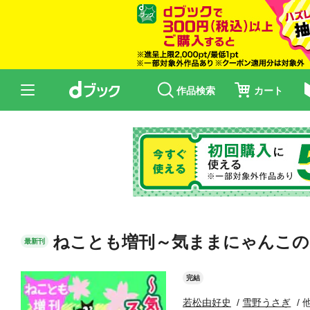
作品検索
カート
ねことも増刊～気ままにゃんこの
最新刊
完結
若松由好史
雪野うさぎ