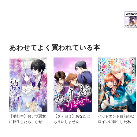
あわせてよく買われている本
【単行本】おデブ悪女
【タテヨミ】あなたは
バッドエンド目前のヒ
に転生したら、なぜか
もういりません
ロインに転生した私、
ラスボス王子様に執着
今世では恋愛するつも
されています
りがチートな兄が離し