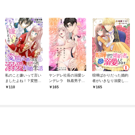
私のこと嫌いって言い
ヤンデレ社長の溺愛シ
喧嘩ばかりだった婚約
ましたよね！？変態公
ンデレラ 執着男子が
者がいきなり溺愛して
爵による困った溺愛結
見つけた本物の恋 1
きます1
110
165
165
婚生活 1