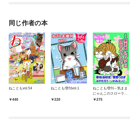
てくれません！？@C
OMIC
同じ作者の本
ねこともvol.54
ねことも増刊vol.1
ねことも増刊～気まま
にゃんこのスローライ
フ♪～
440
220
275