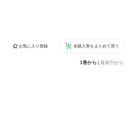
お気に入り登録
未購入巻をまとめて買う
1巻から
|
最新刊から