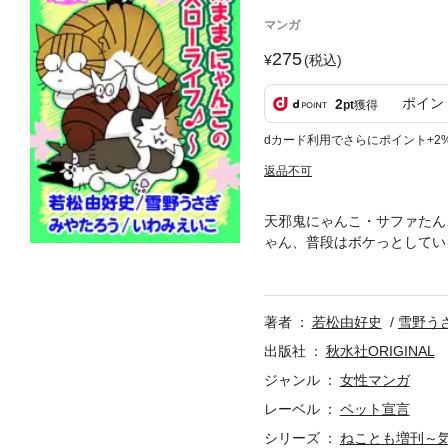
マンガ
275
(税込)
ポイン
2
pt
獲得
dカード利用でさらにポイント+2
返品不可
天邪鬼にゃんこ・サファたん
ゃん、普段はボケっとしてい
靴下は、ちゃんと運んで猫砂
んこや、タバコを吹かすニヒ
かじり」の正体が明らかに？
著者
若松由好史
雪野う
出版社
秋水社ORIGINAL
ジャンル
女性マンガ
レーベル
ペット宣言
シリーズ
ねことも増刊～