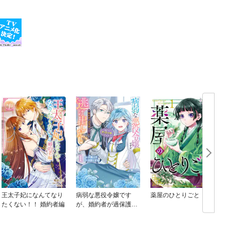
王太子妃になんてなり
病弱な悪役令嬢です
薬屋のひとりごと
たくない！！ 婚約者編
が、婚約者が過保護す
ぎて逃げ出したい(私た
ち犬猿の仲でしたよ