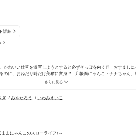
ト詳細
%
、かわいい仕草を激写しようとすると必ずそっぽを向く!? おすましに
るのに、おねだり時だけ美猫に変身!? 几帳面にゃんこ・ナナちゃん、
の中にしっかり収納!? ほか、お夜食中のご主人さまを冷めた目で監視
ルなネズミとおっとり猫の時事ネタ漫才や、野良猫連中の間でウワサさ
…などなど、気まぐれに見せるにゃんこの魅力に笑い＆癒し＆幸せ感じ
さぎ
みやたろう
いわみえいこ
気ままにゃんこのスローライフ♪～