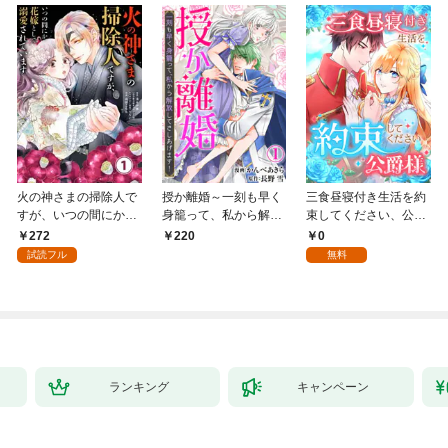
火の神さまの掃除人で
授か離婚～一刻も早く
三食昼寝付き生活を約
すが、いつの間にか花
身籠って、私から解放
束してください、公爵
嫁として溺愛されてい
してさしあげます！1
様 1話
272
0
220
ます【単話】（１）
試読フル
無料
ランキング
キャンペーン