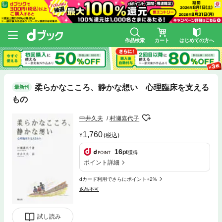
作品検索
カート
はじめての方へ
柔らかなこころ、静かな想い 心理臨床を支える
最新刊
もの
中井久夫
村瀬嘉代子
1,760
(税込)
16
pt
獲得
ポイント詳細
dカード利用でさらにポイント+2%
返品不可
試し読み