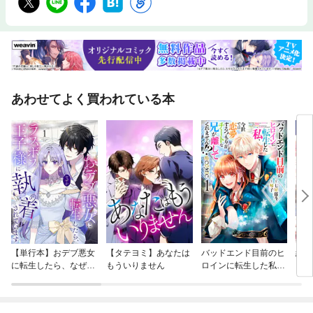
あわせてよく買われている本
【単行本】おデブ悪女
【タテヨミ】あなたは
バッドエンド目前のヒ
結界
に転生したら、なぜか
もういりません
ロインに転生した私、
ラスボス王子様に執着
今世では恋愛するつも
されています
りがチートな兄が離し
てくれません！？@C