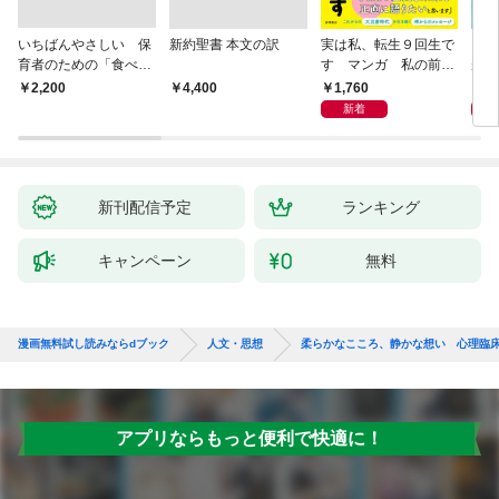
いちばんやさしい 保
新約聖書 本文の訳
実は私、転生９回生で
自閉
育者のための「食べな
す マンガ 私の前世
が小
い子」サポートＢＯＯ
物語
あう
1,760
2,
￥2,200
￥4,400
Ｋ 偏食・少食のお悩
新着
み解決！
新刊配信予定
ランキング
キャンペーン
無料
漫画無料試し読みならdブック
人文・思想
柔らかなこころ、静かな想い 心理臨
アプリならもっと便利で快適に！