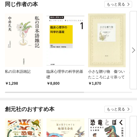
OMIC
同じ作者の本
もっと見る
私の日本語雑記
臨床心理学の科学的基
小さな贈り物 傷つい
柔ら
礎
たこころにより添って
な想
える
1,298
8,800
1,870
1,
創元社のおすすめ本
もっと見る