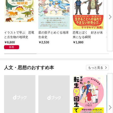
イラストで学ぶ 恐竜
星の双子とめぐる地球
恐竜とぼく 好きが未
知ら
と古生物の地球史
生命史
来になる瞬間
行 
と信
6,600
2,530
1,980
2,
新着
人文・思想のおすすめ本
もっと見る