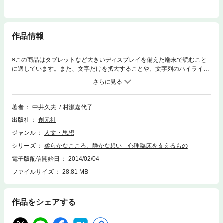
作品情報
※この商品はタブレットなど大きいディスプレイを備えた端末で読むこと
に適しています。また、文字だけを拡大することや、文字列のハイライ
ト、検索、辞書の参照、引用などの機能が使用できません。人生を豊かに
彩るさまざまな「出会い」、緊張をはらむ臨床の場に、柔らかく瑞々しく
息づく永遠の童心…熟練心理臨床家の初のエッセイ。
著者
中井久夫
村瀬嘉代子
出版社
創元社
ジャンル
人文・思想
シリーズ
柔らかなこころ、静かな想い 心理臨床を支えるもの
電子版配信開始日
2014/02/04
ファイルサイズ
28.81 MB
作品をシェアする