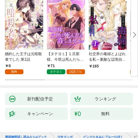
婚約した王子は元暗殺
【タテヨミ】1.旦那
社交界の毒婦とよばれ
視線
者でした 第1話
様、今世は死んだら許
る私～素敵な辺境伯令
る 1
しません
息に腕を折られたの
0
71
1
165
で、責任とってもらい
無料
タテヨミ
試読フル
試
ます～［ばら売り］
第1話
新刊配信予定
ランキング
キャンペーン
無料
漫画無料試し読みならdブック
少女マンガ
ピンクなきみにブルーなぼく
ピ