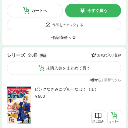
カートへ
今すぐ買う
作品をチェックする
作品情報へ
全8冊
シリーズ
お気に入り登録
完結
未購入巻をまとめて買う
1巻から
|
最新刊から
ピンクなきみにブルーなぼく（１）
583
試し読み
カートへ