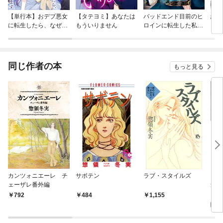
【単行本】おデブ悪女
【タテヨミ】あなたは
バッドエンド目前のヒ
結界
に転生したら、なぜか
もういりません
ロインに転生した私、
ラスボス王子様に執着
今世では恋愛するつも
されています
りがチートな兄が離し
てくれません！？@C
OMIC
同じ作者の本
もっと見る
カンツォニエーレ チ
サボテン
ラブ・スタイルズ
「チ
ェーザレ番外編
念！
特集
0
792
484
1,155
ック