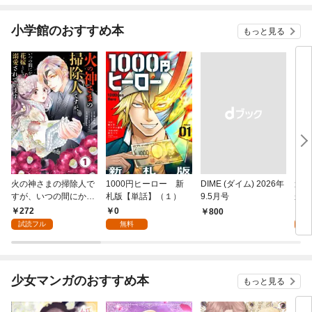
小学館のおすすめ本
もっと見る
火の神さまの掃除人で
1000円ヒーロー 新
DIME (ダイム) 2026年
追放
すが、いつの間にか花
札版【単話】（１）
9.5月号
かつ
嫁として溺愛されてい
まへ
272
0
1
￥800
ます【単話】（１）
れで
試読フル
無料
試
（１
少女マンガのおすすめ本
もっと見る