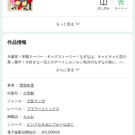
試し読み
カートへ
もっと見る
作品情報
大爆笑！学園スーパー・ギャグストーリー！なずなは、キャピキャピ恋の
真っ最中！大好きな一伍とのデートにルンルン気分のなずなの前に、ハー
フの美少女が現れて！？
著者
惣領冬実
出版社
小学館
ジャンル
少女マンガ
レーベル
フラワーコミックス
掲載誌
ちゃお
シリーズ
ピンクなきみにブルーなぼく
電子版配信開始日
2012/09/26