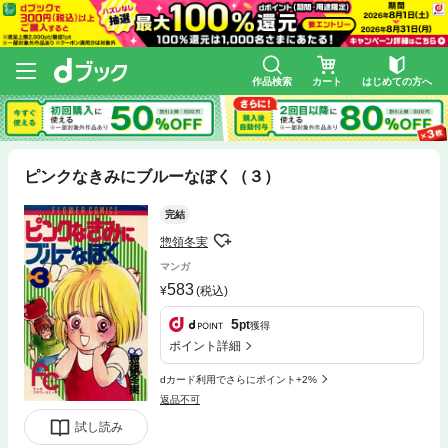
作品検索
カート
はじめての方へ
ピンクなきみにブルーなぼく（３）
完結
惣領冬実
マンガ
583
(税込)
5
pt
獲得
ポイント詳細
dカード利用でさらにポイント+2%
返品不可
試し読み