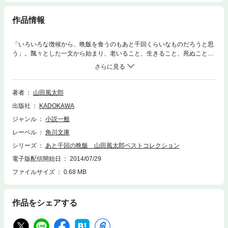
作品情報
「いろいろな徴候から、晩飯を食うのもあと千回くらいなものだろうと思
う」。飄々とした一文から始まり、老いること、生きること、死ぬことを
独創的に、かつユーモラスにつづる。風太郎節全開のエッセイ集！
著者
山田風太郎
出版社
KADOKAWA
ジャンル
小説一般
レーベル
角川文庫
シリーズ
あと千回の晩飯 山田風太郎ベストコレクション
電子版配信開始日
2014/07/29
ファイルサイズ
0.68 MB
作品をシェアする