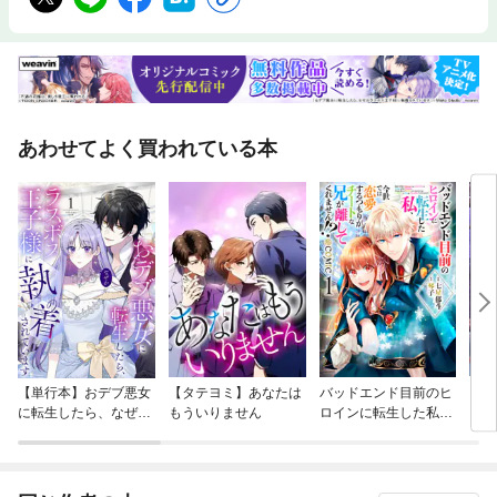
あわせてよく買われている本
【単行本】おデブ悪女
【タテヨミ】あなたは
バッドエンド目前のヒ
【タ
に転生したら、なぜか
もういりません
ロインに転生した私、
リ〜
ラスボス王子様に執着
今世では恋愛するつも
されています
りがチートな兄が離し
てくれません！？@C
OMIC