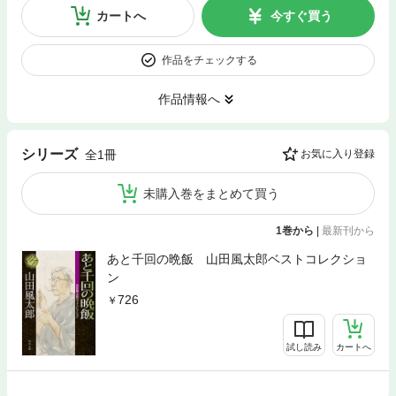
カートへ
今すぐ買う
作品をチェックする
作品情報へ
シリーズ
全1冊
お気に入り登録
未購入巻をまとめて買う
1巻から
|
最新刊から
あと千回の晩飯 山田風太郎ベストコレクショ
ン
726
試し読み
カートへ