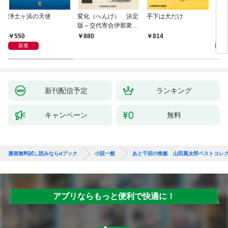
浄土ヶ浜の天使
変化（へんげ） 決定
手下は犬だけ
マリ
版～交代寄合伊那衆異
聞（1）～
550
1,
880
814
新着
新刊配信予定
ランキング
キャンペーン
無料
漫画無料試し読みならdブック
小説一般
あと千回の晩飯 山田風太郎ベストコレ
アプリならもっと便利で快適に！