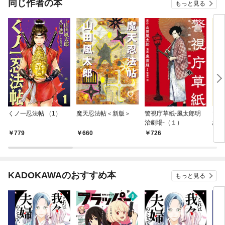
同じ作者の本
もっと見る
くノ一忍法帖 （1）
魔天忍法帖＜新版＞
警視庁草紙‐風太郎明
マン
治劇場‐（１）
終図
リ編
779
660
726
1,
KADOKAWAのおすすめ本
もっと見る