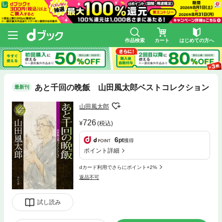
作品検索
カート
はじめての方へ
あと千回の晩飯 山田風太郎ベストコレクション
最新刊
山田風太郎
726
(税込)
6
pt
獲得
ポイント詳細
dカード利用でさらにポイント+2%
返品不可
試し読み