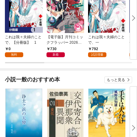
これは我々夫婦のこと
【電子版】月刊コミッ
これは我々夫婦のこと
チェ
で、【分冊版】 1
クフラッパー 2026年9
で、一
冊版
月号
0
730
792
0
無料
新着
試読増量
小説一般のおすすめ本
もっと見る