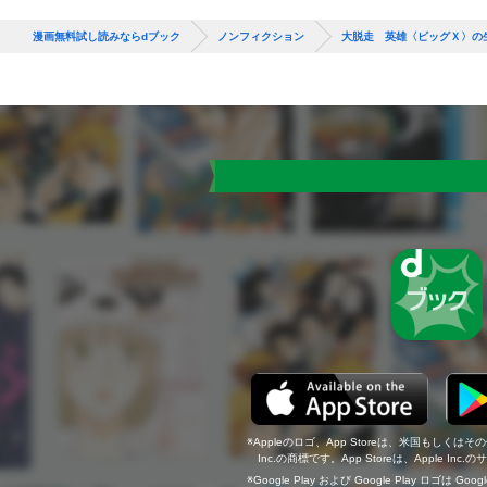
漫画無料試し読みならdブック
ノンフィクション
大脱走 英雄〈ビッグＸ〉の
Appleのロゴ、App Storeは、米国もしくはそ
Inc.の商標です。App Storeは、Apple In
Google Play および Google Play ロゴは Go