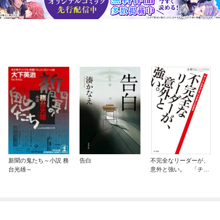
新聞の鬼たち～小説 務
告白
不完全なリーダーが、
台光雄～
意外と強い。 「チー
ム」だからこそ、でき
ることがある