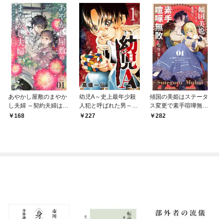
あやかし屋敷のまやか
幼児A～史上最年少殺
傾国の美姫はステータ
し夫婦 ～契約夫婦は鎌
人犯と呼ばれた男～
ス変更で素手喧嘩無敗
倉で妖怪の集う家を守
【単話】（１）
になりました【単話】
168
227
282
る～【単話】（１）
（１）