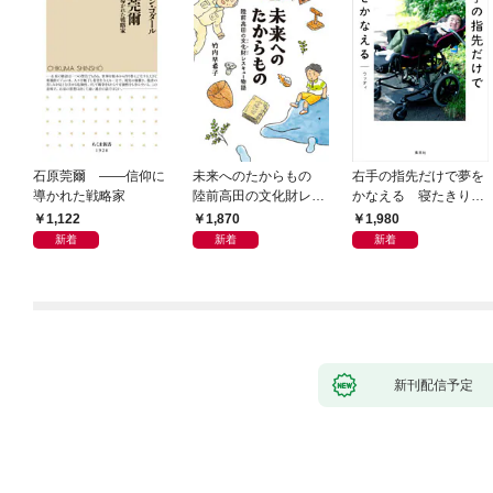
石原莞爾 ――信仰に
未来へのたからもの
右手の指先だけで夢を
導かれた戦略家
陸前高田の文化財レス
かなえる 寝たきり系
キュー物語
男子ウッディの日々
1,122
1,870
1,980
新着
新着
新着
新刊配信予定