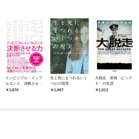
インビジブル・インフ
生と死にまつわるいく
大脱走 英雄〈ビッグ
ルエンス 決断させる
つかの現実
Ｘ〉の生涯
力
1,870
1,067
1,012