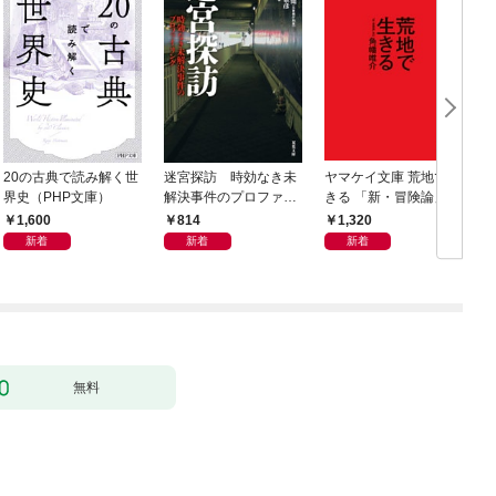
20の古典で読み解く世
迷宮探訪 時効なき未
ヤマケイ文庫 荒地で生
界史（PHP文庫）
解決事件のプロファイ
きる 「新・冒険論」改
リング
訂
1,600
814
1,320
新着
新着
新着
無料