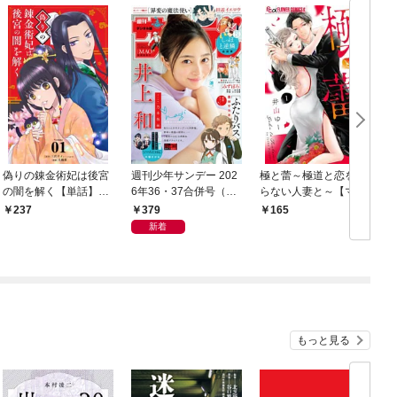
偽りの錬金術妃は後宮
週刊少年サンデー 202
極と蕾～極道と恋を知
の闇を解く【単話】
6年36・37合併号（20
らない人妻と～【マイ
（１）
26年8月5日発売号）
クロ】（１）
379
237
165
新着
もっと見る