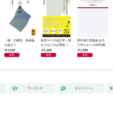
〈身〉の構造 身体論
転売ヤーの会計学～儲
部外者の流儀ある日、
を超えて
からないのは理由（わ
三木たかしの5000曲を
け）がある～
託されたぼくは、いか
1,430
1,100
1,496
にしてその価値を最大
新着
新着
新着
化したか
ランキング
キャンペーン