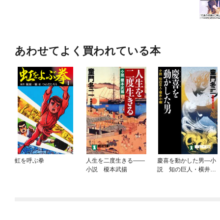
あわせてよく買われている本
虹を呼ぶ拳
人生を二度生きる——
慶喜を動かした男—小
小説 榎本武揚
説 知の巨人・横井小
楠