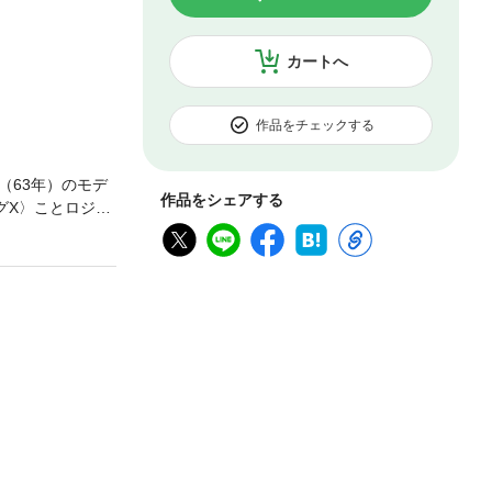
カートへ
作品をチェックする
（63年）のモデ
作品をシェアする
グX〉ことロジャ
テンボローが演じ
日記、公文書な
躍、９カ国語を
の女性との恋愛、
れなかった全3回
を知らない若い