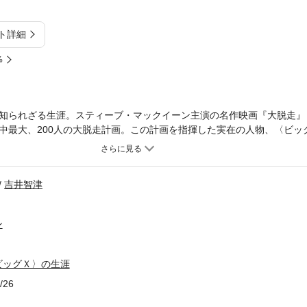
ト詳細
%
知られざる生涯。スティーブ・マックイーン主演の名作映画『大脱走』
中最大、200人の大脱走計画。この計画を指揮した実在の人物、〈ビッ
の生涯を描いた伝記が本邦初訳されます。 映画ではリチャード・アッ
揮したロジャーとはどんな人物だったのか。著者は、本人の手紙や母の
その人物像に迫ります。法廷弁護士資格を持ち、スキー選手としても活
吉井智津
フリカで育った幼少期から、ケンブリッジ大学で過ごした青春期、3人
中隊」入隊、そして捕虜になるまでの生い立ちとともに、映画では描きき
、今初めて明かされます。 映画『大脱走』のファンはもちろん、映画
ン
フィクション。
ビッグＸ〉の生涯
/26