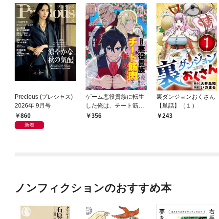
Precious (プレシャス)
ゲーム悪役貴族に転生
裏ダンジョンおくさん
2026年 9月号
した俺は、チート筋肉
【単話】（１）
で無双する【単話】
860
356
243
（１）
新着
ノンフィクションのおすすめ本