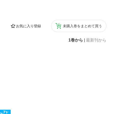
お気に入り登録
未購入巻をまとめて買う
1巻から
|
最新刊から