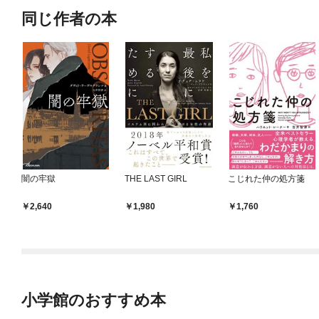
同じ作者の本
闇の牢獄
THE LAST GIRL
こじれた仲の処方箋
2,640
1,980
1,760
小学館のおすすめ本