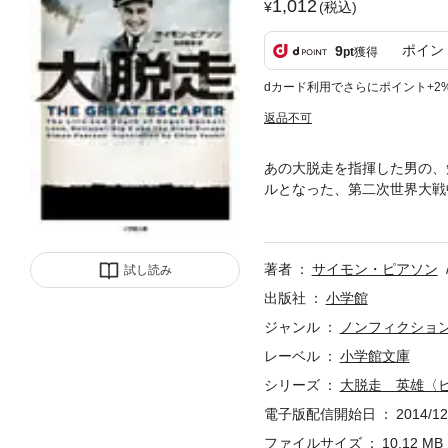
1,012
(税込)
ポイン
9
pt
獲得
dカード利用でさらにポイント+2
返品不可
あの大脱走を指揮した男の、
ルとなった、第二次世界大戦
ー・ブッシェル少佐の34年
た、空前絶後の集団脱走を指
どの記録、生存者の証言から
著者
サイモン・ピアソン
試し読み
操ったというロジャー。南ア
英国予備空軍「第601飛行
出版社
小学館
にわたる大脱走計画の全貌が
ジャンル
ノンフィクショ
世代も必読の英国発傑作ノン
レーベル
小学館文庫
シリーズ
大脱走 英雄〈
電子版配信開始日
2014/12
ファイルサイズ
10.12 MB