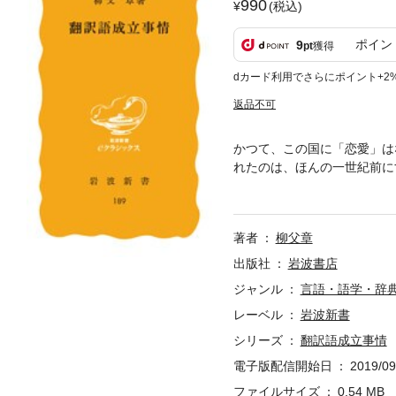
990
(税込)
ポイン
9
pt
獲得
dカード利用でさらにポイント+2
返品不可
かつて、この国に「恋愛」は
れたのは、ほんの一世紀前に
人びとのどのような知的格闘
著者
柳父章
出版社
岩波書店
ジャンル
言語・語学・辞
レーベル
岩波新書
シリーズ
翻訳語成立事情
電子版配信開始日
2019/09
ファイルサイズ
0.54 MB