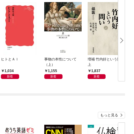
ヒトとＡＩ
事物の本性について
増補 竹内好という問い
（上）
上
1,034
1,155
1,837
新着
新着
新着
もっと見る