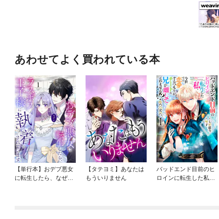
あわせてよく買われている本
【単行本】おデブ悪女
【タテヨミ】あなたは
バッドエンド目前のヒ
に転生したら、なぜか
もういりません
ロインに転生した私、
ラスボス王子様に執着
今世では恋愛するつも
されています
りがチートな兄が離し
てくれません！？@C
OMIC