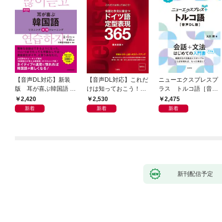
【音声DL対応】新装
【音声DL対応】これだ
ニューエクスプレスプ
版 耳が喜ぶ韓国語 リ
けは知っておこう！
ラス トルコ語［音声
スニング体得トレーニ
新装版 会話と作文に役
DL版］
2,420
2,530
2,475
ング
立つドイツ語定型表現
新着
新着
新着
365
新刊配信予定