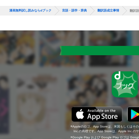
漫画無料試し読みならdブック
言語・語学・辞典
翻訳語成立事情
翻訳語
Appleのロゴ、App Storeは、米国もしくはそ
Inc.の商標です。App Storeは、Apple In
Google Play および Google Play ロゴは Go