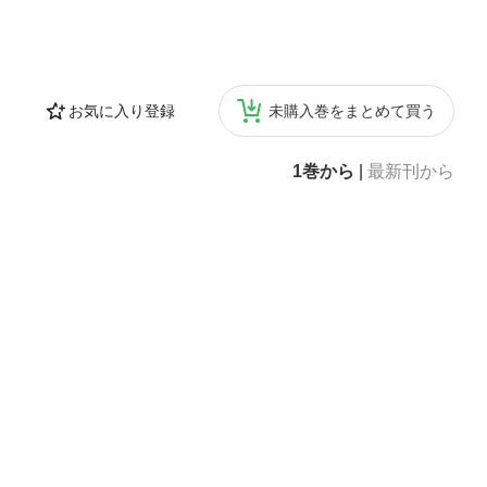
お気に入り登録
未購入巻をまとめて買う
1巻から
|
最新刊から