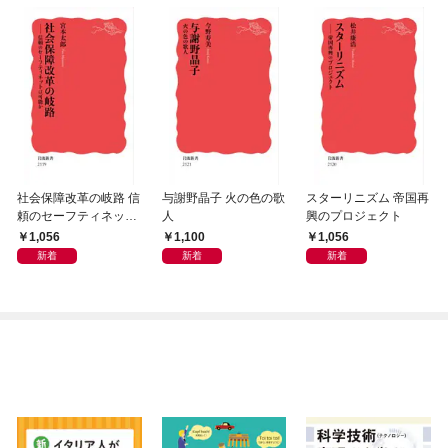
社会保障改革の岐路 信
与謝野晶子 火の色の歌
スターリニズム 帝国再
頼のセーフティネット
人
興のプロジェクト
は可能か
1,056
1,100
1,056
新着
新着
新着