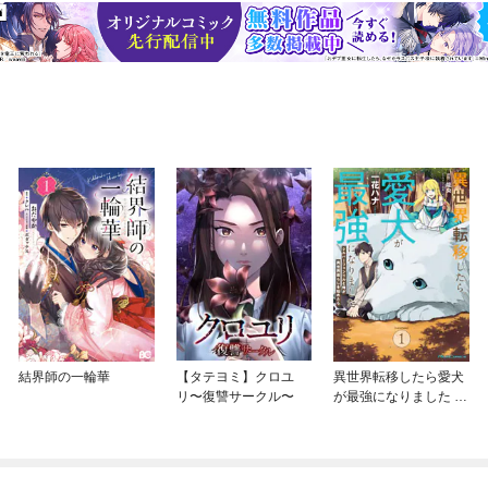
結界師の一輪華
【タテヨミ】クロユ
異世界転移したら愛犬
リ〜復讐サークル〜
が最強になりました ～
シルバーフェンリルと
俺が異世界暮らしを始
めたら～ THE COMIC