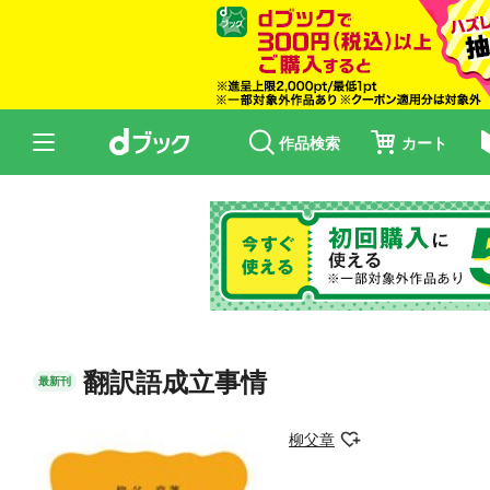
作品検索
カート
翻訳語成立事情
最新刊
柳父章