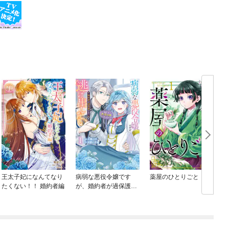
王太子妃になんてなり
病弱な悪役令嬢です
薬屋のひとりごと
たくない！！ 婚約者編
が、婚約者が過保護す
ぎて逃げ出したい(私た
ち犬猿の仲でしたよ
ね！？)