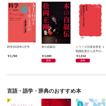
科学2026年1月号
本の自叙伝
シリーズ日本近世史 １
戦国乱世から太平の世
へ
3,080
1,034
1,760
新着
新着
言語・語学・辞典のおすすめ本