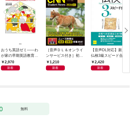
おうち英語ゼミ――わ
［音声ＤＬ＆オンライ
【音声DL対応】新版
が家の早期英語教育を
ンサービス付き］初級
仏検3級スピード合格
研究者とデザインする
者からのニュース・リ
2,970
1,210
2,420
スニング CNN Student
新着
新着
新着
News 2026[夏秋]
無料