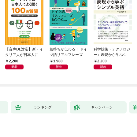
【音声DL対応】新・イ
気持ちが伝わる！ ドイ
科学技術（テクノロジ
タリア人が日本人によ
ツ語リアルフレーズB
ー）表現から学ぶシン
く聞く100の質問
OOK〈新装版〉
プル英語
2,200
1,980
2,200
新着
新着
新着
ランキング
キャンペーン