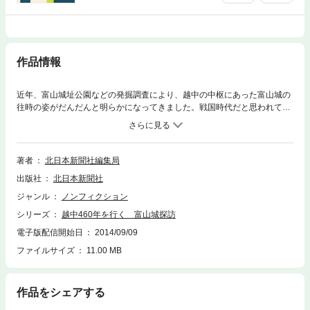
作品情報
近年、富山城址公園などの発掘調査により、越中の中枢にあった富山城の
往時の姿がだんだんと明らかになってきました。戦国時代だと思われてい
た築城時期が、中世までさかのぼることなども分かりました。今に残る貴
重な図版や研究員の推理から、富山城の謎に迫ります。北日本新聞文化面
の人気連載を書籍化。お城ファンには必読の１冊です。北日本新聞社新書
シリーズ第１弾！
著者
北日本新聞社編集局
出版社
北日本新聞社
ジャンル
ノンフィクション
シリーズ
越中460年を行く 富山城探訪
電子版配信開始日
2014/09/09
ファイルサイズ
11.00 MB
作品をシェアする