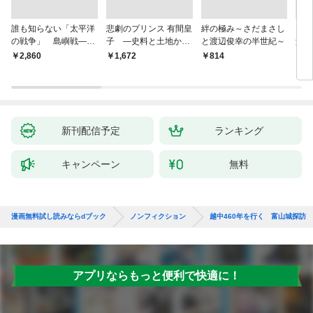
誰も知らない「太平洋
悲劇のプリンス 有間皇
絆の極み～さだまさし
鬼が
の戦争」 島嶼戦――
子 ―史料と土地から
と渡辺俊幸の半世紀～
父と
マッカーサーとの激闘
読み直す十九年の生涯
赦し
￥2,860
￥1,672
￥814
￥1,
の真実
新刊配信予定
ランキング
キャンペーン
無料
漫画無料試し読みならdブック
ノンフィクション
越中460年を行く 富山城探訪
アプリならもっと便利で快適に！