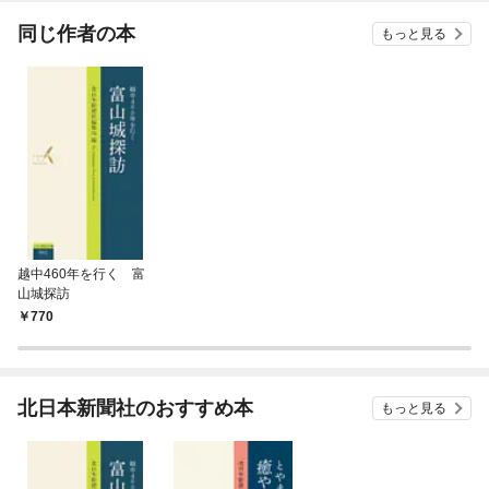
てく
OMI
同じ作者の本
もっと見る
越中460年を行く 富
山城探訪
770
北日本新聞社のおすすめ本
もっと見る