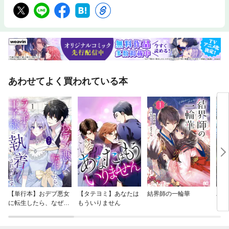
あわせてよく買われている本
【単行本】おデブ悪女
【タテヨミ】あなたは
結界師の一輪華
バッ
に転生したら、なぜか
もういりません
ロイ
ラスボス王子様に執着
今世
されています
りが