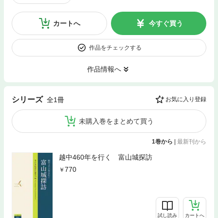
カートへ
今すぐ買う
作品をチェックする
作品情報へ
シリーズ
全1冊
お気に入り登録
未購入巻をまとめて買う
1巻から
|
最新刊から
越中460年を行く 富山城探訪
770
試し読み
カートへ