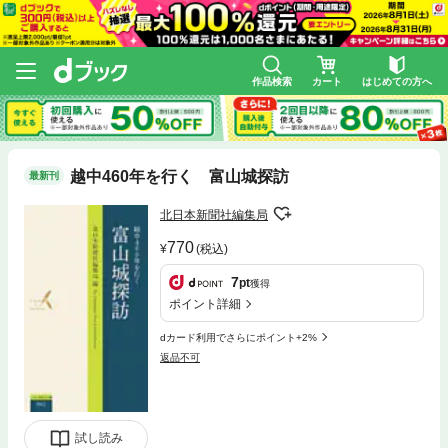
作品検索
カート
はじめての方へ
越中460年を行く 富山城探訪
最新刊
北日本新聞社編集局
770
(税込)
7
pt
獲得
ポイント詳細
dカード利用でさらにポイント+2%
返品不可
試し読み