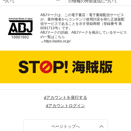
ついて
の情報の外部送信について
ABJマークは、この電子書店・電子書籍配信サービス
が、著作権者からコンテンツ使用許諾を得た正規版配
信サービスであることを示す登録商標（登録番号 第
6091713号）です。
ABJマークの詳細、ABJマークを掲示しているサービス
の一覧はこちら
→
https://aebs.or.jp/
dアカウントを発行する
dアカウントログイン
ページトップへ