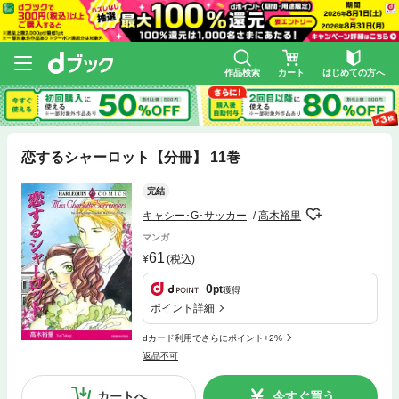
作品検索
カート
はじめての方へ
恋するシャーロット【分冊】 11巻
完結
キャシー･G･サッカー
高木裕里
マンガ
61
(税込)
0
pt
獲得
ポイント詳細
dカード利用でさらにポイント+2%
返品不可
カートへ
今すぐ買う