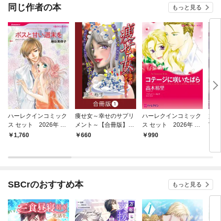
同じ作者の本
もっと見る
ハーレクインコミック
痩せ女～幸せのサプリ
ハーレクインコミック
娼
ス セット 2026年 vo
メント～【合冊版】
ス セット 2026年 vo
Vol.
l.925
（1）
l.778
1,760
660
990
7
SBCrのおすすめ本
もっと見る