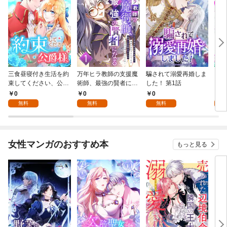
三食昼寝付き生活を約
万年ヒラ教師の支援魔
騙されて溺愛再婚しま
ヒト
束してください、公爵
術師、最強の賢者にな
した！ 第1話
様 1話
る～不人気の支援魔術
0
0
0
0
師は給料泥棒だと魔術
無料
無料
無料
大学をクビになった
が、出世した元教え子
たちのおかげで何も困
らない件～ 第1話
女性マンガのおすすめ本
もっと見る