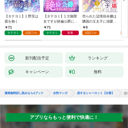
【タテヨミ】1.野茨は
【タテヨミ】1.欠陥聖
売られた辺境伯令嬢は
千鶴
霜を抱く
女ですが絶倫公爵にす
隣国の王太子に溺愛さ
に一
がられています
れる 1
【分
71
71
0
0
家の
タテヨミ
試読フル
タテヨミ
新着
試読フル
新刊配信予定
ランキング
キャンペーン
無料
漫画無料試し読みならdブック
女性マンガ
恋するシャーロット【分冊】
恋
アプリならもっと便利で快適に！