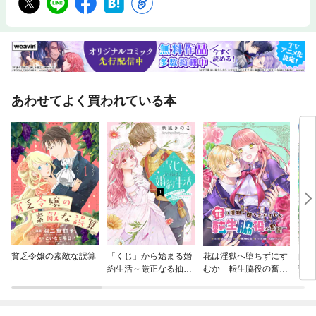
あわせてよく買われている本
貧乏令嬢の素敵な誤算
「くじ」から始まる婚
花は淫獄へ堕ちずにす
白薔
約生活～厳正なる抽選
むか—転生脇役の奮闘
芳し
の結果、笑わない次期
— 連載版
公爵様の婚約者に当選
しました～