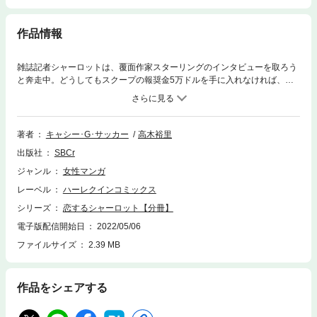
作品情報
雑誌記者シャーロットは、覆面作家スターリングのインタビューを取ろう
と奔走中。どうしてもスクープの報奨金5万ドルを手に入れなければ、想
い出のつまった我が家を手放さなければならない。 「このネタ、絶対取っ
てみせるわ！」 取材に励むシャーロットだが、成果はナシ・・・。それど
ころか、突然彼女の家に居候することになった謎の青年ブレットの魅力に
翻弄されっぱなし！ 振り回されている場合じゃないわ、シャーロット！今
著者
キャシー･G･サッカー
高木裕里
は仕事に集中しなくちゃ！ でも、ブレットの笑顔が次第に心に焼きつい
出版社
SBCr
て・・・・・・！
ジャンル
女性マンガ
レーベル
ハーレクインコミックス
シリーズ
恋するシャーロット【分冊】
電子版配信開始日
2022/05/06
ファイルサイズ
2.39 MB
作品をシェアする