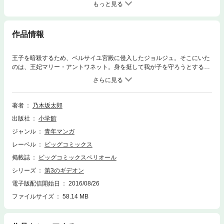
もっと見る
作品情報
王子を暗殺するため、ベルサイユ宮殿に侵入したジョルジュ。そこにいた
のは、王妃マリー・アントワネット。身を挺して我が子を守ろうとするア
ントワネット。思わぬ抵抗に手こずるジョルジュ。そこにルイ16世が現
れ、ジョルジュはついに、国王と対峙する。もう後戻りできないジョルジ
ュ。正義と悪が結託し、愛と憎悪が混じり合う。そして革命へ！！
著者
乃木坂太郎
出版社
小学館
ジャンル
青年マンガ
レーベル
ビッグコミックス
掲載誌
ビッグコミックスペリオール
シリーズ
第3のギデオン
電子版配信開始日
2016/08/26
ファイルサイズ
58.14 MB