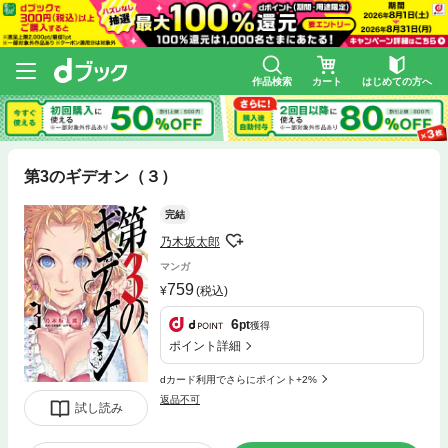
作品検索
カート
はじめての方へ
第3のギデオン（３）
完結
乃木坂太郎
マンガ
759
(税込)
6
pt
獲得
ポイント詳細
dカード利用でさらにポイント+2%
返品不可
試し読み