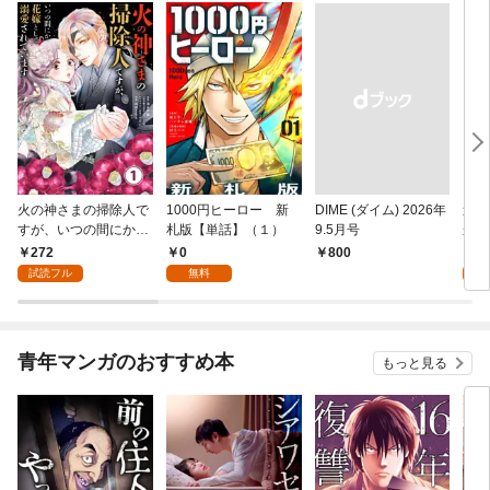
火の神さまの掃除人で
1000円ヒーロー 新
DIME (ダイム) 2026年
追放
すが、いつの間にか花
札版【単話】（１）
9.5月号
かつ
嫁として溺愛されてい
まへ
272
0
1
￥800
ます【単話】（１）
れで
試読フル
無料
試
（１
青年マンガのおすすめ本
もっと見る