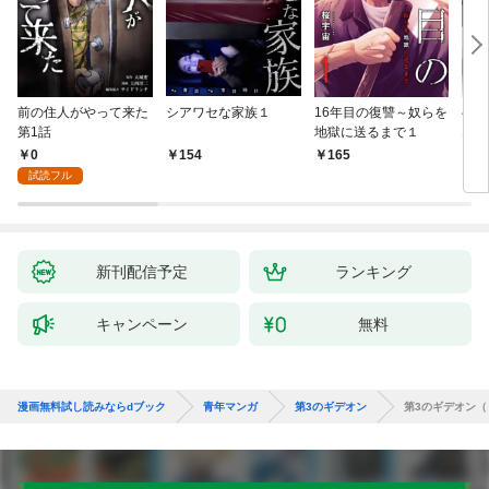
前の住人がやって来た
シアワセな家族１
16年目の復讐～奴らを
ベイ
第1話
地獄に送るまで１
エブ
版】
0
154
165
2
試読フル
新刊配信予定
ランキング
キャンペーン
無料
漫画無料試し読みならdブック
青年マンガ
第3のギデオン
第3のギデオン（