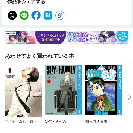
作品をシェアする
あわせてよく買われている本
マイホームヒーロー
SPY×FAMILY
幽★遊★白書
幽麗