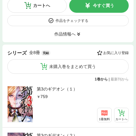
カートへ
今すぐ買う
作品をチェックする
作品情報へ
全8冊
シリーズ
お気に入り登録
完結
未購入巻をまとめて買う
1巻から
|
最新刊から
第3のギデオン（１）
759
1冊無料
カートへ
第3のギデオン（２）