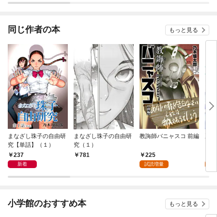
同じ作者の本
もっと見る
まなざし珠子の自由研
まなざし珠子の自由研
教誨師バニャスコ 前編
夏目
究【単話】（１）
究（１）
（１
237
225
7
781
新着
試読増量
試
小学館のおすすめ本
もっと見る