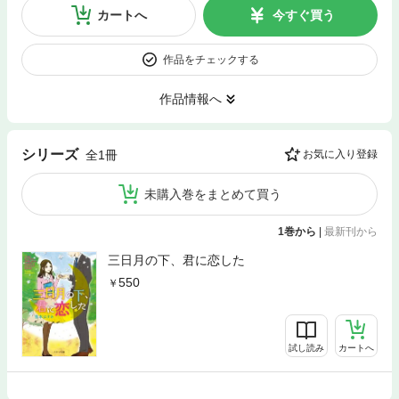
カートへ
今すぐ買う
作品をチェックする
作品情報へ
シリーズ
全1冊
お気に入り登録
未購入巻をまとめて買う
1巻から
|
最新刊から
三日月の下、君に恋した
550
試し読み
カートへ