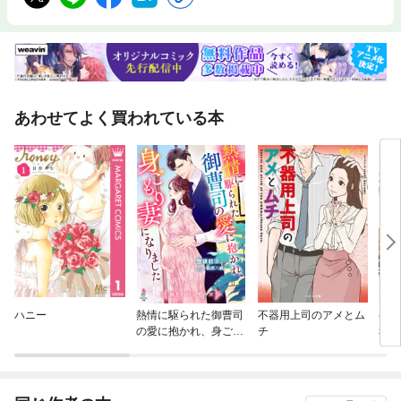
あわせてよく買われている本
ハニー
熱情に駆られた御曹司
不器用上司のアメとム
弁護
の愛に抱かれ、身ごも
チ
務員
り妻になりました【極
上パパシリーズ】