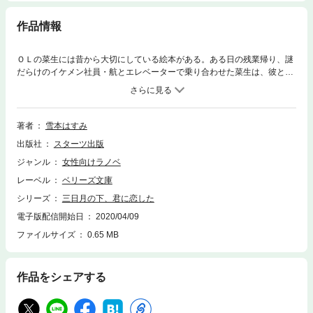
作品情報
ＯＬの菜生には昔から大切にしている絵本がある。ある日の残業帰り、謎
だらけのイケメン社員・航とエレベーターで乗り合わせた菜生は、彼と絵
本の話で盛り上がり、その日のうちに一夜をともにしてしまう。初めての
経験と気持ちに戸惑う菜生とは違い、会社で顔を合わせた航の態度はかな
りそっけない。実は航には隠したい過去があり、それはあの絵本と、そし
て菜生とも関係のあることで…。
著者
雪本はすみ
出版社
スターツ出版
ジャンル
女性向けラノベ
レーベル
ベリーズ文庫
シリーズ
三日月の下、君に恋した
電子版配信開始日
2020/04/09
ファイルサイズ
0.65 MB
作品をシェアする