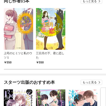
同じ作者の本
もっと見る
上司のヒミツと私のウ
三日月の下、君に恋し
ソ１
た
550
550
スターツ出版のおすすめ本
もっと見る