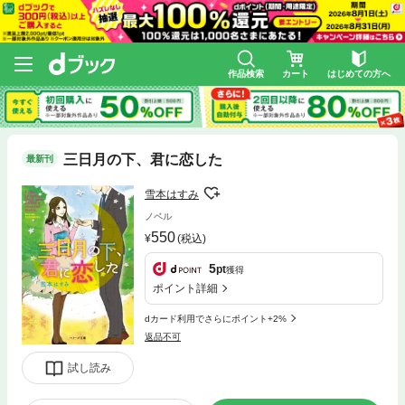
作品検索
カート
はじめての方へ
三日月の下、君に恋した
最新刊
雪本はすみ
ノベル
550
(税込)
5
pt
獲得
ポイント詳細
dカード利用でさらにポイント+2%
返品不可
試し読み