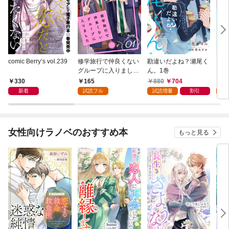
comic Berry’s vol.239
修学旅行で仲良くない
勘違いだよね？瀬尾く
フミ
グループに入りました
ん。1巻
レ済
【単話版】1巻
版】
330
165
880
704
1
新着
試読フル
試読増量
割引
試
女性向けラノベのおすすめ本
もっと見る