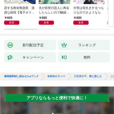
恋する救命救急医 迷
夫が前世の恋人に再会
今世は長生きするつも
話し
惑な純情【電子オリジ
したらしいので離縁し
りなのでさようなら
でし
ナル】
ます
605
880
880
1,
新着
新着
新着
新刊配信予定
ランキング
キャンペーン
無料
漫画無料試し読みならdブック
女性向けラノベ
三日月の下、君に恋した
三
アプリならもっと便利で快適に！