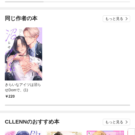
あかりのエッチなお仕
溺愛
事〜
同じ作者の本
もっと見る
きらいなアイツは沼ら
せDomで、(1)
220
CLLENNのおすすめ本
もっと見る