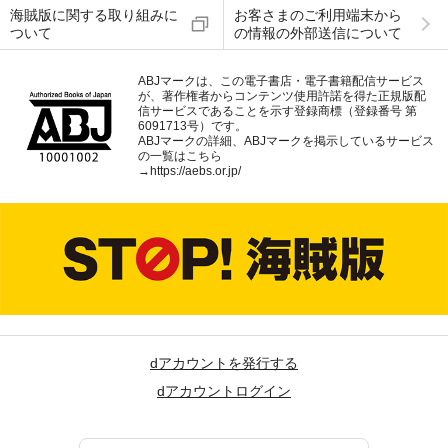
海賊版に関する取り組みに
お客さまのご利用端末から
ついて
の情報の外部送信について
ABJマークは、この電子書店・電子書籍配信サービス
が、著作権者からコンテンツ使用許諾を得た正規版配
信サービスであることを示す登録商標（登録番号 第
6091713号）です。
ABJマークの詳細、ABJマークを掲示しているサービス
の一覧はこちら
→
https://aebs.or.jp/
dアカウントを発行する
dアカウントログイン