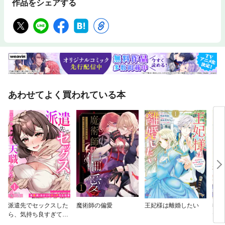
作品をシェアする
あわせてよく買われている本
派遣先でセックスした
魔術師の偏愛
王妃様は離婚したい
役立
ら、気持ち良すぎて天
た聖
職でした！〜家性婦・
りで