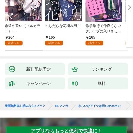
永遠の誓い（フルカラ
ふしだらな花摘み男 1
修学旅行で仲良くない
アル
ー） 1
グループに入りました
にな
【単話版】1巻
最強
264
165
165
0
が、
試読フル
試読フル
試読フル
ら執
す～
オラ
新刊配信予定
ランキング
キャンペーン
無料
漫画無料試し読みならdブック
BLマンガ
きらいなアイツは沼らせDomで、
アプリならもっと便利で快適に！