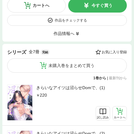
カートへ
今すぐ買う
作品をチェックする
作品情報へ
全7冊
シリーズ
お気に入り登録
完結
未購入巻をまとめて買う
1巻から
|
最新刊から
きらいなアイツは沼らせDomで、(1)
220
試し読み
カートへ
きらいなアイツは沼らせDomで、(2)