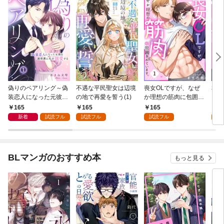
偽りのペアリング～偽
不遇な平民聖女は辺境
喪女OLですが、なぜ
私た
装恋人になった元彼は
の地で再愛を誓う(1)
か理想の筋肉に包囲さ
ー(1
過保護に私を溺愛する
れています。(1)
165
165
165
1
～(1)
新着
試読フル
試読フル
試読フル
試
BLマンガのおすすめ本
もっと見る