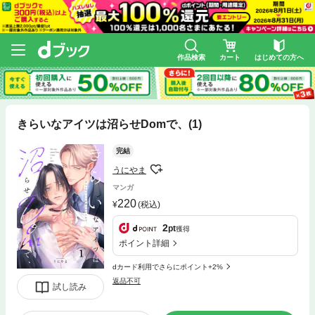
作品検索
カート
はじめての方へ
きらいなアイツは沼らせDomで、(1)
完結
うにやま
マンガ
220
(税込)
2
pt
獲得
ポイント詳細
dカード利用でさらにポイント+2%
返品不可
試し読み