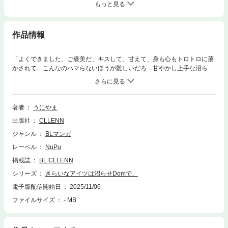
もっと見る
作品情報
「よくできました、ご褒美だ」キスして、甘えて、身も心もトロトロに蕩
かされて…こんなのハマらないほうが難しいだろ…甘やかし上手な沼らせ
Dom×甘え下手なSub――広告デザイナーでSubの椿 冬慈（つばき とう
じ）は、代理店の顔も知らない営業マン・久我 倖生（くが こうせい）の
無茶な注文と電話越しのコマンドで感じてしまう日々に悩まされてい
た…。欲求不満が募り、マッチングアプリで知り合ったDomの『コウセ
著者
うにやま
イ』と会うことに。トラウマを抱えて他人に甘えることが怖い椿だった
出版社
CLLENN
が、コウセイの極上のコマンドで蕩けるほど甘やかされて、満たされる。
最高の夜を過ごして彼にまた会いたいと思っていた矢先、会社の懇親会で
ジャンル
BLマンガ
会った大嫌いな営業の久我が、あのコウセイと瓜二つで――…。甘やかし
レーベル
NuPu
上手すぎて沼すぎる…嫌いなはずなのにハマってしまう…！溺愛を超えた
沼らせDomに抗えない――。
掲載誌
BL CLLENN
シリーズ
きらいなアイツは沼らせDomで、
電子版配信開始日
2025/11/06
ファイルサイズ
- MB