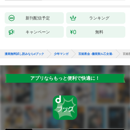
新刊配信予定
ランキング
キャンペーン
無料
漫画無料試し読みならdブック
少年マンガ
百姫夜会 -傷痕契ル乙女達-
百姫夜
アプリならもっと便利で快適に！