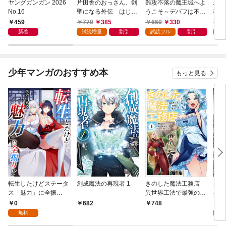
ヤングガンガン 2026
片田舎のおっさん、剣
難攻不落の魔王城へよ
悪役
No.16
聖になる外伝 はじま
うこそ～デバフは不要
破滅
りの魔法剣士 1巻
と勇者パーティーを追
叩き
459
770
385
660
330
7
い出された黒魔導士、
つの
新着
試読増量
割引
試読フル
割引
試
魔王軍の最高幹部に迎
から
えられる～ １巻
にな
ク）
少年マンガのおすすめ本
もっと見る
転生したけどステータ
創成魔法の再現者 1
きのした魔法工務店
王位
ス「魅力」に全振
異世界工法で最強の家
兆候
り！？(1)
づくりを（コミック）
入れ
0
0
682
748
１
る。
無料