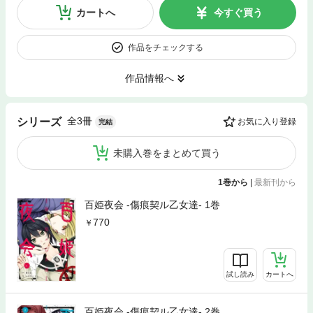
カートへ
今すぐ買う
作品をチェックする
作品情報へ
全3冊
シリーズ
お気に入り登録
完結
未購入巻をまとめて買う
1巻から
|
最新刊から
百姫夜会 -傷痕契ル乙女達- 1巻
770
試し読み
カートへ
百姫夜会 -傷痕契ル乙女達- 2巻