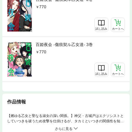
770
試し読み
カートへ
百姫夜会 -傷痕契ル乙女達- 3巻
770
試し読み
カートへ
作品情報
【燃ゆる乙女と聖なる淑女の深い関係。】神父・古城戸はエクソシストと
していつきを祓うため攻撃を仕掛けるが、タカミといつきの関係性を知り
和解する。そして、学園に巣食う地縛霊【薔薇】を祓うために協力を申し
出る。薔薇を気にかけている深華は攻撃を受けている薔薇を目の当たりに