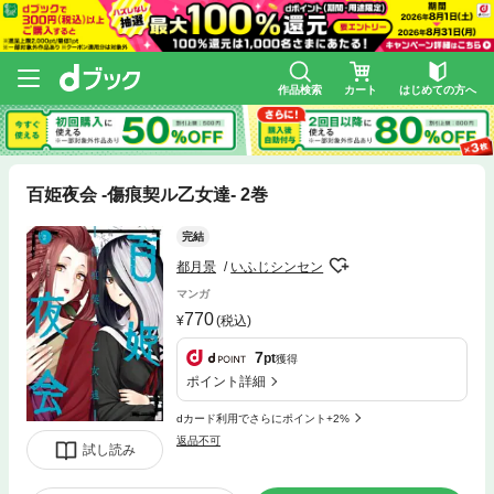
作品検索
カート
はじめての方へ
百姫夜会 -傷痕契ル乙女達- 2巻
完結
都月景
いふじシンセン
マンガ
770
(税込)
7
pt
獲得
ポイント詳細
dカード利用でさらにポイント+2%
返品不可
試し読み