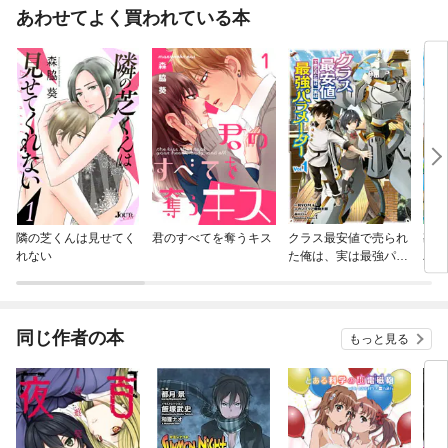
あわせてよく買われている本
隣の芝くんは見せてく
君のすべてを奪うキス
クラス最安値で売られ
勘違
れない
た俺は、実は最強パラ
パー
メーター
が、
SS
うよ
同じ作者の本
もっと見る