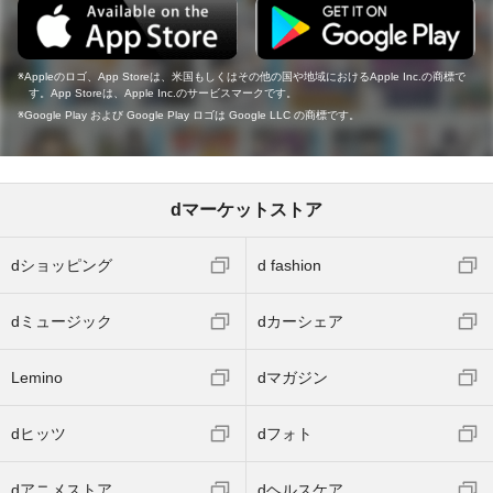
Appleのロゴ、App Storeは、米国もしくはその他の国や地域におけるApple Inc.の商標で
す。App Storeは、Apple Inc.のサービスマークです。
Google Play および Google Play ロゴは Google LLC の商標です。
dマーケットストア
dショッピング
d fashion
dミュージック
dカーシェア
Lemino
dマガジン
dヒッツ
dフォト
dアニメストア
dヘルスケア