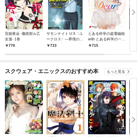
百姫夜会 -傷痕契ル乙
サモンナイト U:X〈ユ
とある科学の超電磁砲
アラ
女達- 1巻
ークロス〉―界境の異
with とある科学の一方
邦人―
通行 コミックアンソロ
770
733
715
7
ジー Dear
スクウェア・エニックスのおすすめ本
もっと見る