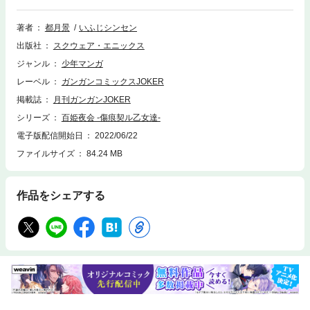
して…。薔薇と深華の関係は妖しくも熱く進展する!?(C)2022 Kei Miyakoz
uki (C)2022 Shinsen Ifuji
著者
都月景
いふじシンセン
出版社
スクウェア・エニックス
ジャンル
少年マンガ
レーベル
ガンガンコミックスJOKER
掲載誌
月刊ガンガンJOKER
シリーズ
百姫夜会 -傷痕契ル乙女達-
電子版配信開始日
2022/06/22
ファイルサイズ
84.24 MB
作品をシェアする