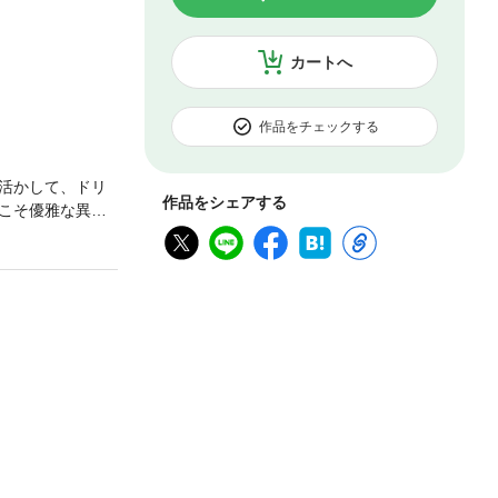
カートへ
作品をチェックする
活かして、ドリ
作品をシェアする
こそ優雅な異世
けてしまう。遺
じくして、「国
絶対だ。人々は
され、尚食局の
報せが！ 凜は
、そして国を揺