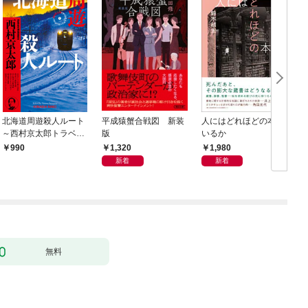
北海道周遊殺人ルート
平成猿蟹合戦図 新装
人にはどれほどの本が
～西村京太郎トラベル
版
いるか
ミステリー・セレクシ
1,320
1,980
990
ョン（1）～
新着
新着
無料