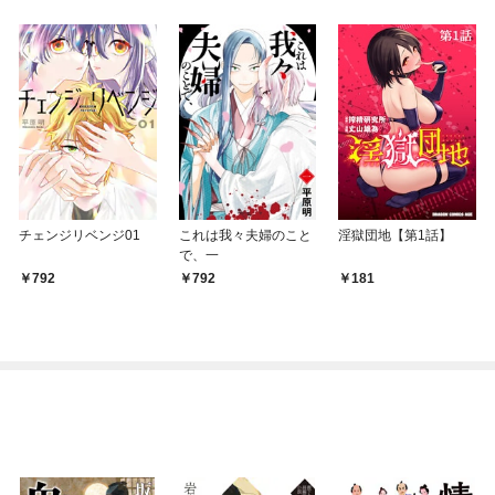
チェンジリベンジ01
これは我々夫婦のこと
淫獄団地【第1話】
で、一
792
792
181