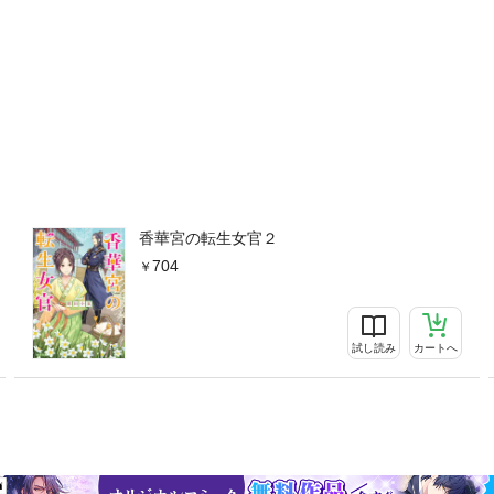
香華宮の転生女官２
704
試し読み
カートへ