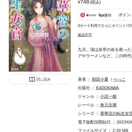
748
(税込)
ポイン
6
pt
獲得
dカード利用でさらにポイント+2
返品不可
九月。凜は皇帝の命を救った
アやラーメンなど、この時代
界スローライフ……と思って
体は、香華宮の天文を掌る部
に飢饉が訪れる」という不吉
著者
朝田小夏
べっこ
試し読み
慌て、商人は食糧の買い占め
凜はとんでもなく忙しくなる
出版社
KADOKAWA
皇帝に任命され、子陣と共に
ジャンル
小説一般
るがすような大事件で――!
レーベル
角川文庫
シリーズ
香華宮の転生女
電子版配信開始日
2023/04
ファイルサイズ
2.39 MB