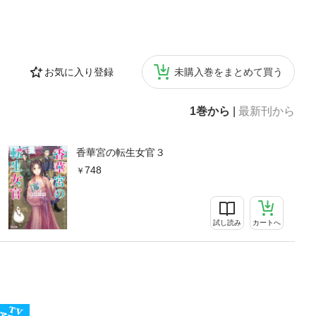
お気に入り登録
未購入巻をまとめて買う
1巻から
|
最新刊から
香華宮の転生女官３
748
試し読み
カートへ