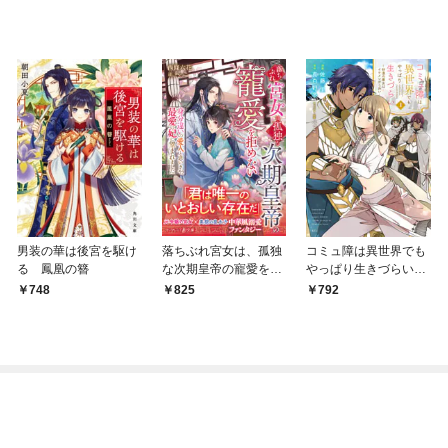
男装の華は後宮を駆け
落ちぶれ宮女は、孤独
コミュ障は異世界でも
る 鳳凰の簪
な次期皇帝の寵愛を拒
やっぱり生きづらい～
めない～身分違いの愛
砂漠の魔女はイケメン
748
825
792
人と思いきや、最愛の
がこわい～（１）
妃に望まれました～