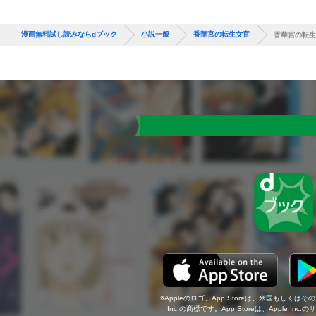
漫画無料試し読みならdブック
小説一般
香華宮の転生女官
香華宮の転生
Appleのロゴ、App Storeは、米国もしくはそ
Inc.の商標です。App Storeは、Apple In