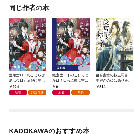
同じ作者の本
鑑定士ロイのこじらせ
鑑定士ロイのこじらせ
後宮書堂の転生司書
愛は今日も華麗に空回
愛は今日も華麗に空回
本好きの姫は偽りを紐
る 1【電子特別版】
る【分冊版】 1
解く
924
0
814
新着
試読増量
新着
無料
KADOKAWAのおすすめ本