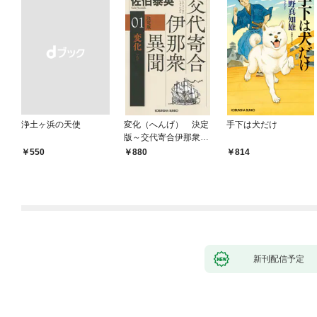
浄土ヶ浜の天使
変化（へんげ） 決定
手下は犬だけ
版～交代寄合伊那衆異
聞（1）～
￥550
880
814
新刊配信予定