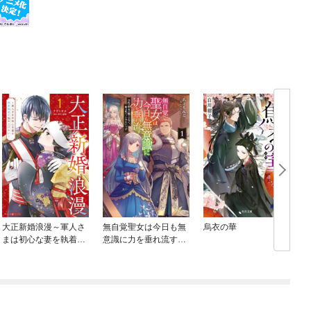
大正新婚浪漫～軍人さ
無自覚聖女は今日も無
烏衣の華
まは初心な妻を執着純
意識に力を垂れ流す
愛で染め上げたい～
今代の聖女は姉ではな
く、妹の私だったみた
いです