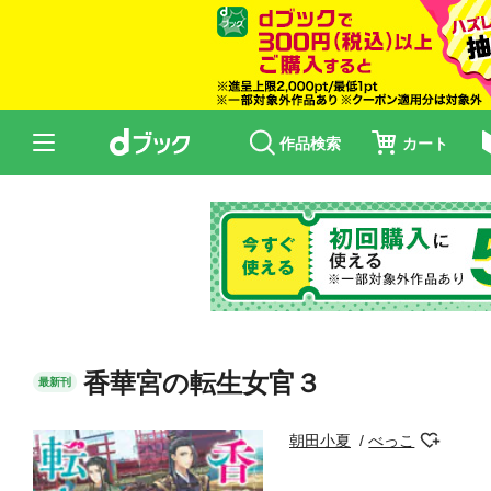
作品検索
カート
香華宮の転生女官３
最新刊
朝田小夏
べっこ