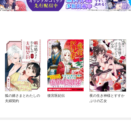
狐の婿さまとわたしの
後宮医妃伝
夜の生き神様とすすか
夫婦契約
ぶりの乙女