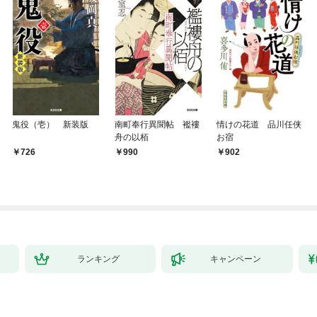
鬼役（壱） 新装版
南町奉行異聞帖 襤褸
情けの花道 品川任侠
舟の以栢
お宿
726
990
902
ランキング
キャンペーン