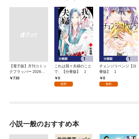
【電子版】月刊コミッ
これは我々夫婦のこと
チェンジリベンジ【分
クフラッパー 2026年9
で、【分冊版】 1
冊版】 1
月号
0
0
￥730
無料
無料
小説一般のおすすめ本