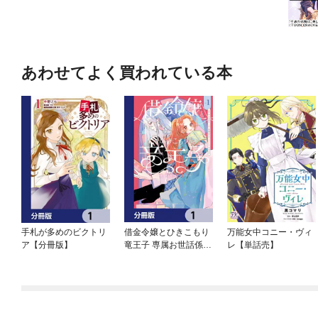
あわせてよく買われている本
手札が多めのビクトリ
借金令嬢とひきこもり
万能女中コニー・ヴィ
ア【分冊版】
竜王子 専属お世話係は
レ【単話売】
危険がいっぱい！？
【分冊版】