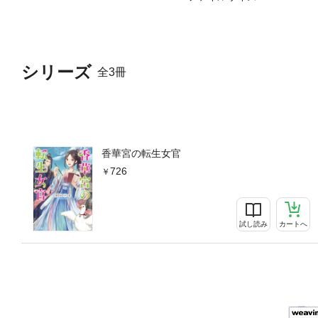
シリーズ
全3冊
香華宮の転生女官
726
試し読み
カートへ