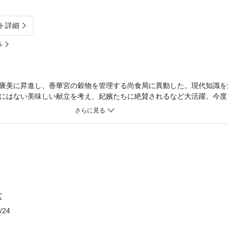
ト詳細
%
褒美に昇進し、香華宮の穀物を管理する尚食局に異動した。現代知識を
にはない美味しい献立を考え、妃嬪たちに絶賛されるなど大活躍。今度
いたある日。子陣と散歩をしていた凜は、街の水路に浮かぶ死体を見つ
署・翰林（かんりん）天文院に勤める官吏のものだった。そして時を同
な予言が翰林天文院からもたらされる。この世界では、天文のお告げは
を行い、市中からは穀物が消えた――。香華宮もまた、食糧不足に翻弄
。そんなある日、国の北方にある「台州」で大飢饉がおこっているとの
民を救うべく台州へ向かった。しかしそこで待っていたのは、香華宮を
?転生OL、今度は国を救います！ 人気のシリーズ第３弾。
官
/24