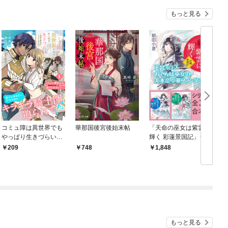
もっと見る
コミュ障は異世界でも
華那国後宮後始末帖
「天命の巫女は紫雲に
やっぱり生きづらい～
輝く 彩蓮景国記」シリ
砂漠の魔女はイケメン
ーズ全３冊合本版
209
748
1,848
がこわい～ 分冊版
『天命の巫女は紫雲に
（１）
輝く 彩蓮景国記』～
『天命の巫女は翠花に
捧ぐ 彩蓮景国記』
もっと見る