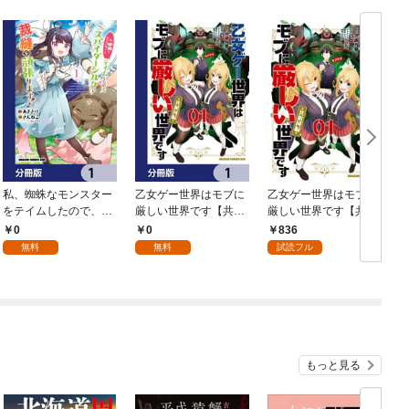
私、蜘蛛なモンスター
乙女ゲー世界はモブに
乙女ゲー世界はモブに
をテイムしたので、ス
厳しい世界です【共和
厳しい世界です【共和
パイダーシルクで裁縫
国編】【分冊版】 1
国編】 ０１
0
0
836
を頑張ります！【分冊
無料
無料
試読フル
版】 1
もっと見る