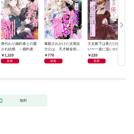
身代わり婚約者との愛
毒殺されかけた次期女
王女殿下は夜だけ優し
され結婚 ～婚約者の
大公は、天才錬金術師
い〜一途に追いかけた
代役で来た彼に甘い愛
の妙薬で一晩中トロト
結果、遊び人が騎士に
1,320
770
220
を注がれています～
ロに愛撫されています
なっていた件〜
新着
新着
新着
無料