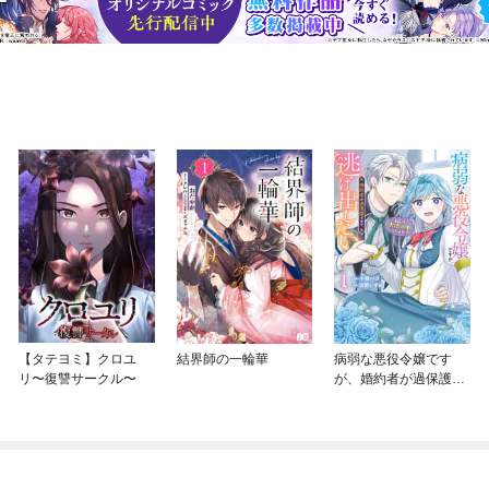
【タテヨミ】クロユ
結界師の一輪華
病弱な悪役令嬢です
リ〜復讐サークル〜
が、婚約者が過保護す
ぎて逃げ出したい(私た
ち犬猿の仲でしたよ
ね！？)