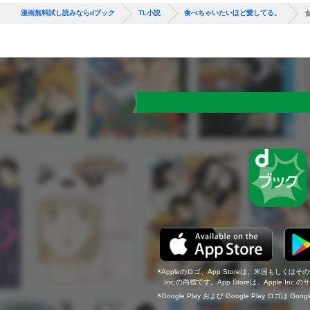
漫画無料試し読みならdブック
TL小説
食べちゃいたいほど愛してる。
Appleのロゴ、App Storeは、米国もしくはそ
Inc.の商標です。App Storeは、Apple In
Google Play および Google Play ロゴは Go