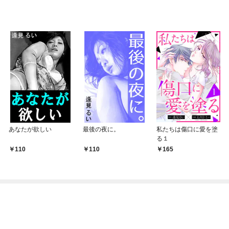
あなたが欲しい
最後の夜に。
私たちは傷口に愛を塗
る１
110
110
165