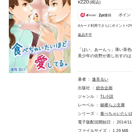
220
(税込)
ポイン
2
pt
獲得
dカード利用でさらにポイント+2
返品不可
「はい、あーんっ」薄い茶色
美少年の佐野が差し出すのは
けど」「だって気持ちいいん
ルバイトの佐野に、ケーキを
のくせに、ため口で子ども扱
著者
逢見るい
が笑えば、顔はゆでだこのよ
トーリー。ぜひお楽しみくだ
出版社
総合企画
ジャンル
TL小説
レーベル
秘蜜らぶ文庫
シリーズ
食べちゃいたい
電子版配信開始日
2014/11
ファイルサイズ
1.29 MB