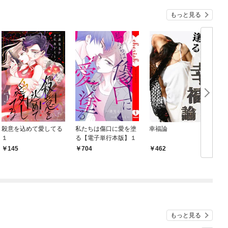
もっと見る
殺意を込めて愛してる
私たちは傷口に愛を塗
幸福論
１
る【電子単行本版】１
145
704
462
もっと見る