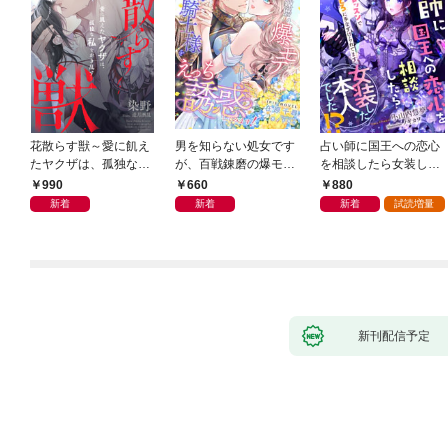
花散らす獣～愛に飢え
男を知らない処女です
占い師に国王への恋心
たヤクザは、孤独な私
が、百戦錬磨の爆モテ
を相談したら女装した
をかき乱す～
護衛騎士様をえっちに
本人でした！？ 秘密
990
660
880
誘惑してみます！
の官能レッスンでとろ
新着
新着
新着
試読増量
とろに手なずけられて
ます
新刊配信予定