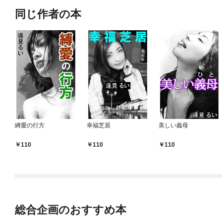
同じ作者の本
縛愛の行方
幸福芝居
美しい義母
110
110
110
総合企画のおすすめ本