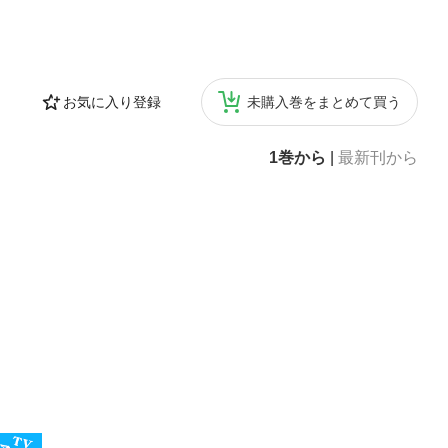
お気に入り登録
未購入巻をまとめて買う
1巻から
|
最新刊から