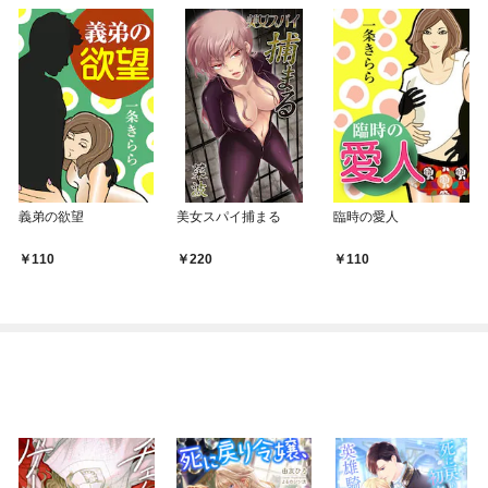
義弟の欲望
美女スパイ捕まる
臨時の愛人
110
220
110