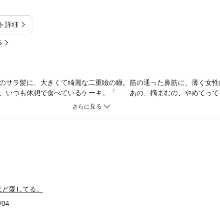
ト詳細
%
のサラ髪に、大きくて綺麗な二重瞼の瞳。筋の通った鼻筋に、薄く女性
、いつも休憩で食べているケーキ。「……あの、摘まむの、やめてって
だもん」洋菓子店でウエイトレスをしている碧依は、いつも休憩で一緒
食べながら二の腕の肉を揉まれている。「四つも年下のくせに、バイト
いをして、なおかつ二の腕を摘まむんだから」と、碧依は怒っているが
うに赤くなっていった。ほんのり甘くて、気持ちがあったかくなる、逢
さい。
ほど愛してる。
/04