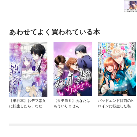
あわせてよく買われている本
【単行本】おデブ悪女
【タテヨミ】あなたは
バッドエンド目前のヒ
に転生したら、なぜか
もういりません
ロインに転生した私、
ラスボス王子様に執着
今世では恋愛するつも
されています
りがチートな兄が離し
てくれません！？@C
OMIC