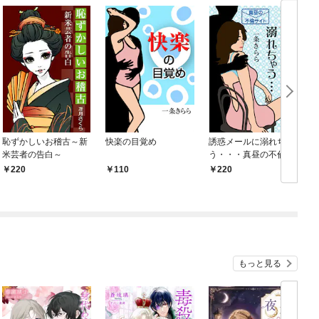
恥ずかしいお稽古～新
快楽の目覚め
誘惑メールに溺れちゃ
米芸者の告白～
う・・・真昼の不倫サ
イト
220
110
220
もっと見る