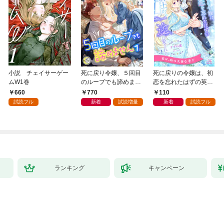
小説 チェイサーゲー
死に戻り令嬢、５回目
死に戻りの令嬢は、初
ムW1巻
のループでも諦めませ
恋を忘れたはずの英雄
ん１
騎士から一途に愛され
660
770
110
る【１】
試読フル
新着
試読増量
新着
試読フル
ランキング
キャンペーン