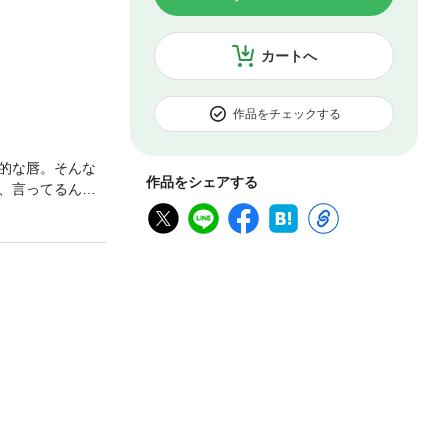
カートへ
作品をチェックする
的な唇。そんな
作品をシェアする
、言ってるんだ
になる大学生ア
のくせに、後輩
、目の前で佐野
見るいのラブス