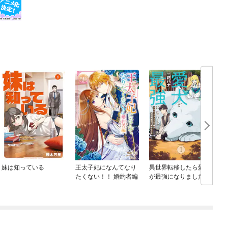
妹は知っている
王太子妃になんてなり
異世界転移したら愛犬
たくない！！ 婚約者編
が最強になりました ～
シルバーフェンリルと
俺が異世界暮らしを始
めたら～ THE COMIC