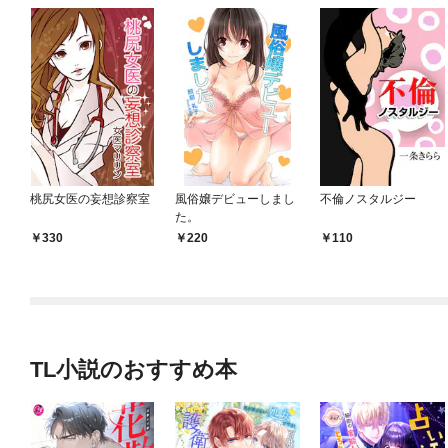
桃尻女医の妄想診察室
風俗嬢デビューしまし
不倫ノスタルジー
た。
330
220
110
TL小説のおすすめ本