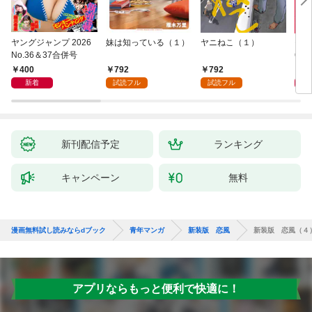
ヤングジャンプ 2026
妹は知っている（１）
ヤニねこ（１）
モー
No.36＆37合併号
6・3
日発
400
792
792
4
新着
試読フル
試読フル
新刊配信予定
ランキング
キャンペーン
無料
漫画無料試し読みならdブック
青年マンガ
新装版 恋風
新装版 恋風（４
アプリならもっと便利で快適に！