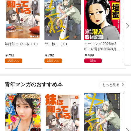
妹は知っている（１）
ヤニねこ（１）
モーニング 2026年3
ゲー
6・37号 [2026年8月6
貴族
日発売]
外れ
792
792
489
7
を駆
試読フル
試読フル
新着
試
して
青年マンガのおすすめ本
もっと見る