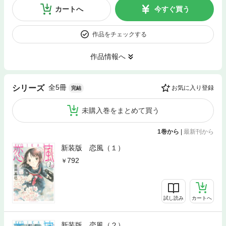
カートへ
今すぐ買う
作品をチェックする
作品情報へ
全5冊
シリーズ
お気に入り登録
完結
未購入巻をまとめて買う
1巻から
|
最新刊から
新装版 恋風（１）
792
試し読み
カートへ
新装版 恋風（２）