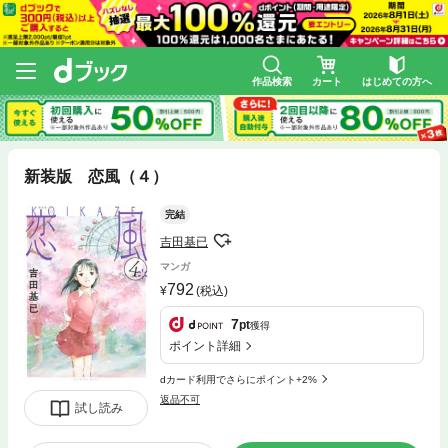
作品検索
カート
はじめての方へ
新装版 恋風（４）
完結
吉田基已
マンガ
792
(税込)
7
pt
獲得
ポイント詳細
dカード利用でさらにポイント+2%
返品不可
試し読み