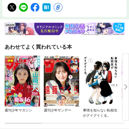
あわせてよく買われている本
週刊少年マガジン
週刊少年サンデー
事情を知らない転校生
レン
がグイグイくる。