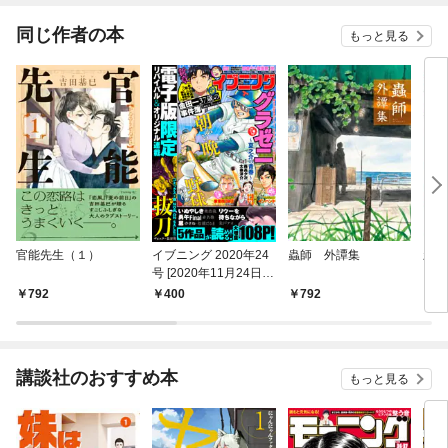
同じ作者の本
もっと見る
官能先生（１）
イブニング 2020年24
蟲師 外譚集
新装
号 [2020年11月24日発
売]
792
400
792
7
講談社のおすすめ本
もっと見る