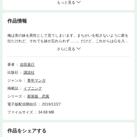
もっと見る
作品情報
俺は実の妹を異性として見てしまいます。まちがいを犯さないように家を
出たけれど、それでも妹が忘れられず……。だけど、これからは心を入れ
かえて、まっとうな社会生活をおくろうと思います。――俺だって知らな
かったんだ、最初は兄妹だなんて……。 吉田基已の傑作ラブストーリー、
新装版にて登場！
著者
吉田基已
出版社
講談社
ジャンル
青年マンガ
掲載誌
イブニング
シリーズ
新装版 恋風
電子版配信開始日
2019/12/27
ファイルサイズ
34.68 MB
作品をシェアする