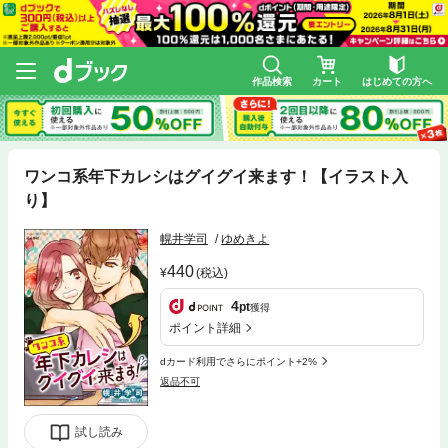
作品検索
カート
はじめての方へ
ワンコ系年下カレシはグイグイ来ます！【イラスト入
り】
幌井学司
ゆめきよ
440
(税込)
4
pt
獲得
ポイント詳細
dカード利用でさらにポイント+2%
返品不可
試し読み