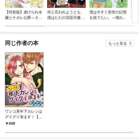
【特装版】虐げられ令
何と言われようとも、
僕は今すぐ前世の記憶
婚約
嬢とケガレ公爵～その
僕はただの宮廷司書で
を捨てたい。～憧れの
女。
ケガレ、払ってみせま
す。
田舎は人外魔境でした
す！～
～@COMIC
同じ作者の本
もっと見る
ワンコ系年下カレシは
グイグイ来ます！【イ
ラスト入り】
440