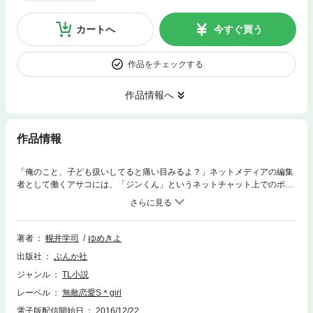
カートへ
今すぐ買う
作品をチェックする
作品情報へ
作品情報
「俺のこと、子ども扱いしてると痛い目みるよ？」ネットメディアの編集
者として働くアサコには、「ジンくん」というネットチャット上でのボー
イフレンドがいる。仕事で深夜までボロボロになるOLとキラキラしたリア
充大学生。リアルな世界では出会うはずがない二人がひょんなことから
「恋人同士」を演じることになって…。画面越しでは感じられなかった体
温やまっすぐな視線についほだされて……。え？ ちょっとジンくん、ど
著者
幌井学司
ゆめきよ
こ触ってるの!? まっすぐで純粋で、憎めない年下カレからの溺愛に胸キ
出版社
ぶんか社
ュンが止まらない!!
ジャンル
TL小説
レーベル
無敵恋愛S＊girl
電子版配信開始日
2016/12/22