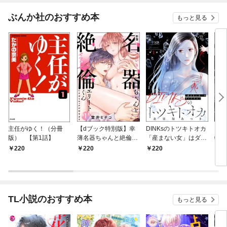
ぶんか社のおすすめ本
もっと見る
主任がゆく！（分冊
【dブック特別版】幸
DINKsのトツキトオカ
【d
版） 【第1話】
薄名器ちゃんと絶倫エ
「産まない女」はダメ
物伯
リートくん むさぼりエ
ですか？（分冊版）
嬢は
220
220
220
2
ッチが甘すぎる（分冊
【第1話】
（分
版） 【第1話】
話】
TL小説のおすすめ本
もっと見る