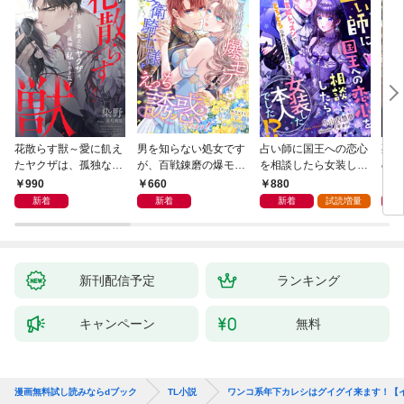
花散らす獣～愛に飢え
男を知らない処女です
占い師に国王への恋心
死に
たヤクザは、孤独な私
が、百戦錬磨の爆モテ
を相談したら女装した
のル
をかき乱す～
護衛騎士様をえっちに
本人でした！？ 秘密
ん１
990
660
880
7
誘惑してみます！
の官能レッスンでとろ
新着
新着
新着
試読増量
とろに手なずけられて
ます
新刊配信予定
ランキング
キャンペーン
無料
漫画無料試し読みならdブック
TL小説
ワンコ系年下カレシはグイグイ来ます！【