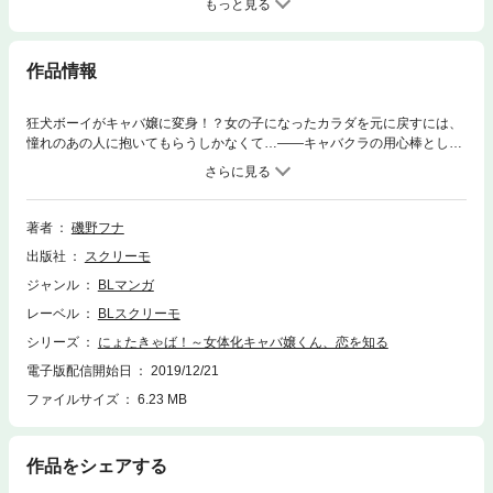
もっと見る
作品情報
狂犬ボーイがキャバ嬢に変身！？女の子になったカラダを元に戻すには、
憧れのあの人に抱いてもらうしかなくて…――キャバクラの用心棒として
店長に拾われたオレ。ある日、ヤバイ客から薬をかけられて…お、女の子
になっちゃった…！？唯一事情を知る店長の勧めでキャバ嬢に転身する
も、この身体じゃ迷惑ばかり…。戻りたいと落ち込むオレに「…ひとつ、
試してみる？」と店長が壁ドンしてきて！？男に戻る方法、それは――
著者
磯野フナ
「セックスすること」…って、元男のオレのこと、本当に抱けるの
出版社
スクリーモ
か…！？
ジャンル
BLマンガ
レーベル
BLスクリーモ
シリーズ
にょたきゃば！～女体化キャバ嬢くん、恋を知る
電子版配信開始日
2019/12/21
ファイルサイズ
6.23 MB
作品をシェアする