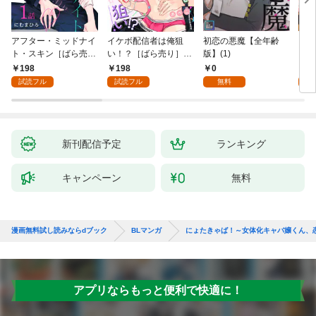
アフター・ミッドナイ
イケボ配信者は俺狙
初恋の悪魔【全年齢
ライ
ト・スキン［ばら売
い！？［ばら売り］
版】(1)
【全
り］ 第1話
第1話
198
198
0
0
試読フル
試読フル
無料
新刊配信予定
ランキング
キャンペーン
無料
漫画無料試し読みならdブック
BLマンガ
にょたきゃば！～女体化キャバ嬢くん、
アプリならもっと便利で快適に！