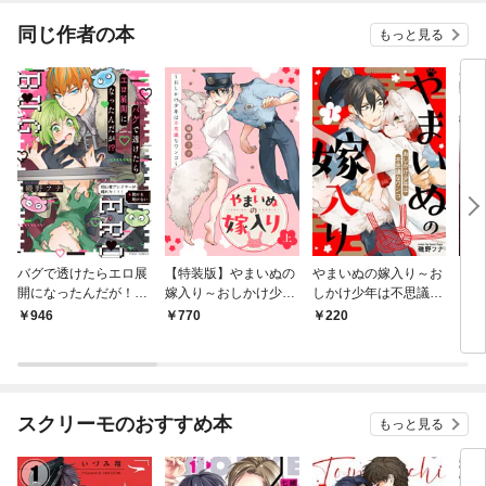
同じ作者の本
もっと見る
バグで透けたらエロ展
【特装版】やまいぬの
やまいぬの嫁入り～お
キミ
開になったんだが！？
嫁入り～おしかけ少年
しかけ少年は不思議な
【電子特典付き】
は不思議なワンコ～上
ワンコ～（１）
946
770
220
5
【特典付き】
スクリーモのおすすめ本
もっと見る