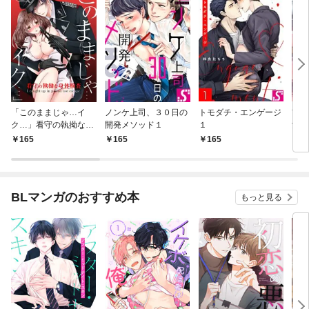
「このままじゃ…イ
ノンケ上司、３０日の
トモダチ・エンゲージ
前略
ク…」看守の執拗な身
開発メソッド１
１
女に
体検査【分冊版】１
165
165
165
1
BLマンガのおすすめ本
もっと見る