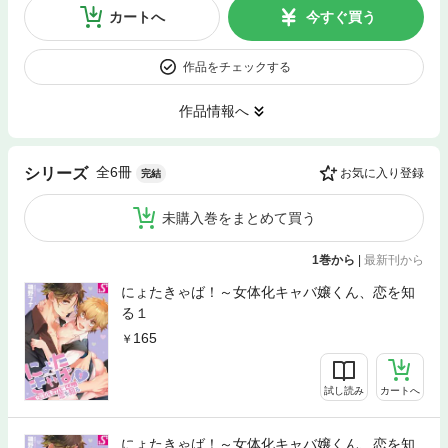
カートへ
今すぐ買う
作品をチェックする
作品情報へ
全6冊
シリーズ
お気に入り登録
完結
未購入巻をまとめて買う
1巻から
|
最新刊から
にょたきゃば！～女体化キャバ嬢くん、恋を知
る１
165
試し読み
カートへ
にょたきゃば！～女体化キャバ嬢くん、恋を知