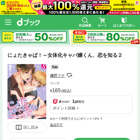
作品検索
カート
はじめての方へ
にょたきゃば！～女体化キャバ嬢くん、恋を知る２
完結
磯野フナ
マンガ
165
(税込)
1
pt
獲得
ポイント詳細
dカード利用でさらにポイント+2%
返品不可
試し読み