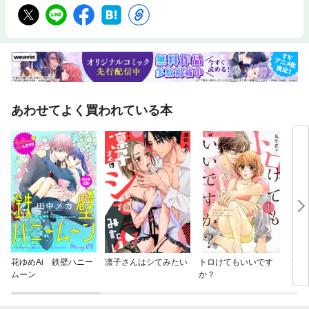
あわせてよく買われている本
花ゆめAi 鉄壁ハニー
凛子さんはシてみたい
トロけてもいいです
清ら
ムーン
か？
貞【