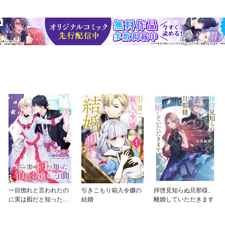
一目惚れと言われたの
引きこもり箱入令嬢の
拝啓見知らぬ旦那様、
に実は囮だと知った伯
結婚
離婚していただきます
爵令嬢の三日間 連載
版