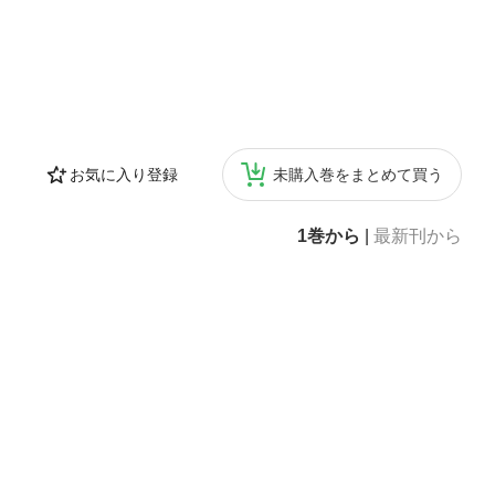
お気に入り登録
未購入巻をまとめて買う
1巻から
|
最新刊から