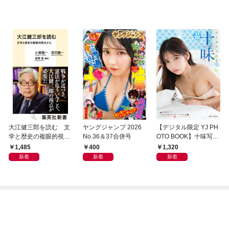
大江健三郎を読む 文
ヤングジャンプ 2026
【デジタル限定 YJ PH
学と歴史の複眼的視点
No.36＆37合併号
OTO BOOK】十味写真
から
集「続・『ぽみ』！？
1,485
400
1,320
どこでもトレイン・ベ
新着
新着
新着
トナム篇」