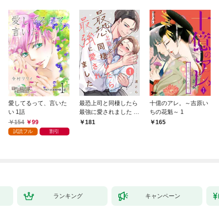
愛してるって、言いた
最恐上司と同棲したら
十億のアレ。～吉原い
い 1話
最強に愛されました 1
ちの花魁～ 1
巻
154
99
181
165
試読フル
割引
ランキング
キャンペーン