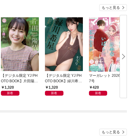
もっと見る
【デジタル限定 YJ PH
【デジタル限定 YJ PH
マーガレット 2026年1
グ
OTO BOOK】片田陽依
OTO BOOK】緑川希星
7号
6
写真集「羽色日和」
写真集「きらら、キラ
1,320
1,320
420
リ」
新着
新着
新着
もっと見る