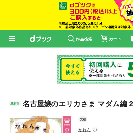
作品検索
カート
名古屋嬢のエリカさま マダム編 2
最新刊
完結
かれん