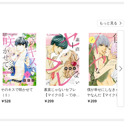
【イラスト付】
もっと見る
そのキスで咲かせて
素直じゃないセフレ
僕が幸せにしなきゃイ
（１）
【マイクロ】～てゆー
ヤなんだ【マイクロ】
か抱いてやる1～
（１）
528
209
209
（１）