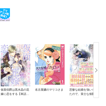
仮面伯爵は黒水晶の花
名古屋嬢のマリコさま
悲惨な結婚を強いられ
嫁に恋をする【単話
たので、策士な侯爵様
売】
と逃げ切ろうと思いま
す【初回限定SS付】