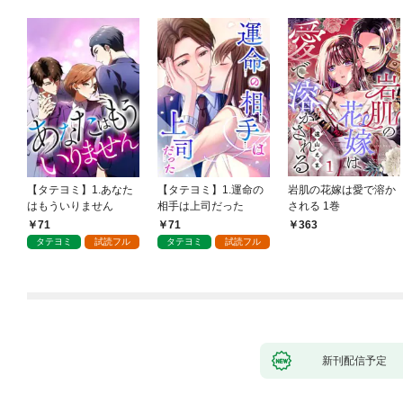
【タテヨミ】1.あなた
【タテヨミ】1.運命の
岩肌の花嫁は愛で溶か
はもういりません
相手は上司だった
される 1巻
71
71
363
タテヨミ
試読フル
タテヨミ
試読フル
新刊配信予定