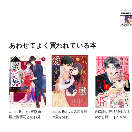
あわせてよく買われている本
comic Berry’s蜜愛婚～
comic Berry’s気高き獣
過保護な若旦那様の甘
極上御曹司とのお見合
の愛を知れ
やかし婚 ［ｃｏｍｉ
い事情～
ｃ ｔｉｎｔ］ 分冊
版