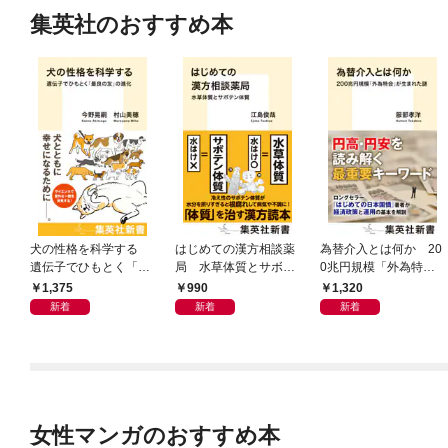
集英社のおすすめ本
犬の性格を科学する
はじめての漢方相談薬
為替介入とは何か 20
遺伝子でひもとく「最
局 水草体質とサボテ
0兆円規模「外為特
良の友」の進化
ン体質
会」が生まれた謎
1,375
990
1,320
新着
新着
新着
女性マンガのおすすめ本