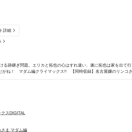
ト詳細
%
ける跡継ぎ問題。エリカと拓也の心はすれ違い、遂に拓也は家を出て行
”だがね！ マダム編クライマックス!! 【同時収録】名古屋嬢のリンコ
スDIGITAL
さま マダム編