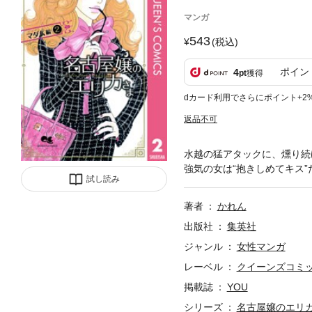
マンガ
543
(税込)
ポイン
4
pt
獲得
dカード利用でさらにポイント+2
返品不可
水越の猛アタックに、燻り続
強気の女は“抱きしめてキス
試し読み
著者
かれん
出版社
集英社
ジャンル
女性マンガ
レーベル
クイーンズコミック
掲載誌
YOU
シリーズ
名古屋嬢のエリカ