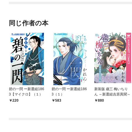
同じ作者の本
碧の一閃 ー新選組186
碧の一閃 ー新選組186
新装版 歳三 梅いちり
3【マイクロ】（１）
3（１）
ん ～新選組吉原異聞～
220
583
880