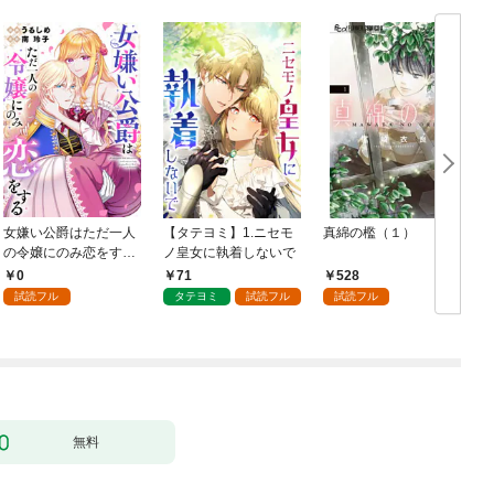
女嫌い公爵はただ一人
【タテヨミ】1.ニセモ
真綿の檻（１）
の令嬢にのみ恋をする
ノ皇女に執着しないで
む
（分冊版）第１話
0
71
528
試読フル
タテヨミ
試読フル
試読フル
無料