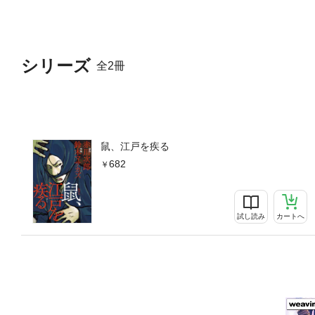
シリーズ
全2冊
鼠、江戸を疾る
682
試し読み
カートへ