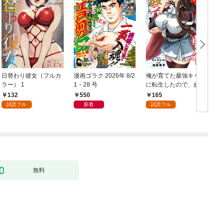
日替わり彼女（フルカ
漫画ゴラク 2026年 8/2
俺が育てた最強キャラ
ラー） 1
1・28 号
に転生したので、歯向
かうヤツはすべてぶん
132
550
165
殴って生きる事にしま
試読フル
新着
試読フル
した。１
無料