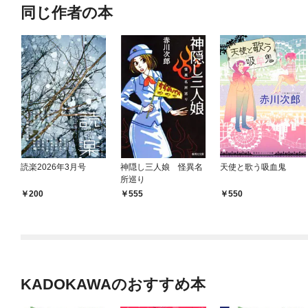
同じ作者の本
読楽2026年3月号
神隠し三人娘 怪異名
天使と歌う吸血鬼
所巡り
200
555
550
KADOKAWAのおすすめ本