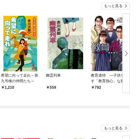
もっと見る
希望に向って走れ～第
幽霊列車
教育虐待 —子供を壊
九号棟の仲間たち～
す「教育熱心」な親た
ち 1巻
1,210
559
792
もっと見る