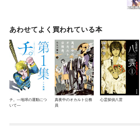
あわせてよく買われている本
チ。—地球の運動につ
真夜中のオカルト公務
心霊探偵八雲
いて—
員