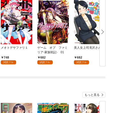
メオトデサファリ１
ゲーム オブ ファミ
美人女上司滝沢さん
リア-家族戦記- 01
748
682
682
試読フル
試読フル
試読フル
もっと見る