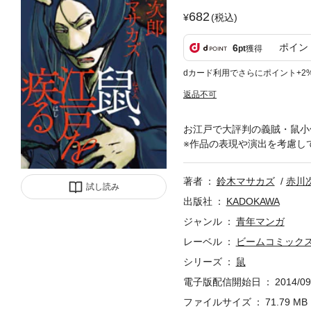
682
(税込)
ポイン
6
pt
獲得
dカード利用でさらにポイント+2
返品不可
お江戸で大評判の義賊・鼠小
※作品の表現や演出を考慮し
著者
鈴木マサカズ
赤川
試し読み
出版社
KADOKAWA
ジャンル
青年マンガ
レーベル
ビームコミック
シリーズ
鼠
電子版配信開始日
2014/09
ファイルサイズ
71.79 MB