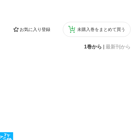
お気に入り登録
未購入巻をまとめて買う
1巻から
|
最新刊から