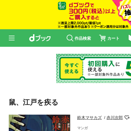
作品検索
カート
鼠、江戸を疾る
鈴木マサカズ
赤川次郎
マンガ