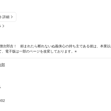
ト詳細
%
僧次郎吉！ 頼まれたら断れないぬ義侠心の持ち主である彼は、本業以
て、電子版は一部のページを改変しております。※
次郎
ス
/02