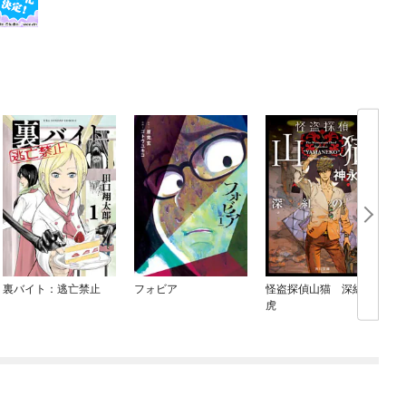
裏バイト：逃亡禁止
フォビア
怪盗探偵山猫 深紅の
虎