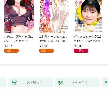
ごめん、恋愛する気は
二世界ハーレム～エロ
ビッグコミック 2026
ない（フルカラー） 1
ゲのしすぎで現実無双
年16号（2026年8月7
～１
日発売）
132
198
510
試読フル
試読フル
新着
ランキング
キャンペーン