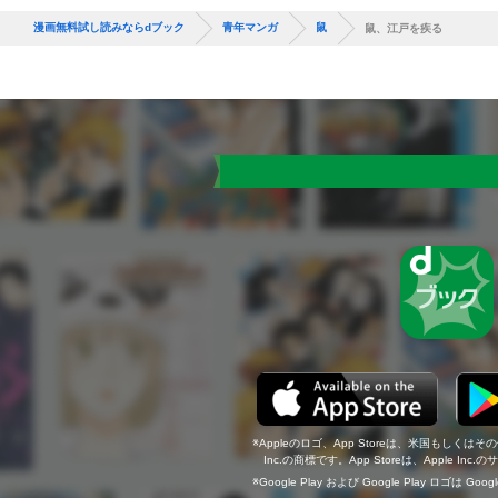
漫画無料試し読みならdブック
青年マンガ
鼠
鼠、江戸を疾る
Appleのロゴ、App Storeは、米国もしくはそ
Inc.の商標です。App Storeは、Apple In
Google Play および Google Play ロゴは Go