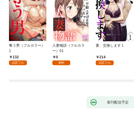
奪う男（フルカラー）
人妻物語（フルカラ
妻、交換します１
1
ー）01
132
0
214
試読フル
無料
試読フル
新刊配信予定