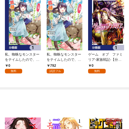
私、蜘蛛なモンスター
私、蜘蛛なモンスター
ゲーム オブ ファミ
をテイムしたので、ス
をテイムしたので、ス
リア-家族戦記-【分冊
パイダーシルクで裁縫
パイダーシルクで裁縫
版】 1
0
792
0
を頑張ります！【分冊
を頑張ります！ 1
無料
試読フル
無料
版】 1