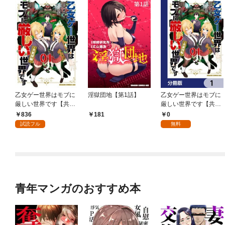
乙女ゲー世界はモブに
淫獄団地【第1話】
乙女ゲー世界はモブに
厳しい世界です【共和
厳しい世界です【共和
国編】 ０１
国編】【分冊版】 1
836
0
181
試読フル
無料
青年マンガのおすすめ本