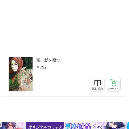
鼠、影を断つ
792
試し読み
カートへ