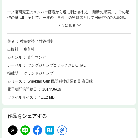
一ノ瀬研究室のメンバー藤春から遂に明かされる「禁断の果実」、その驚
愕の謎…!! そして、一連の「事件」の容疑者として同研究室の大島准教
授に焦点を絞る縁たちだが!?
著者
横幕智裕
竹谷州史
出版社
集英社
ジャンル
青年マンガ
レーベル
ヤングジャンプコミックスDIGITAL
掲載誌
グランドジャンプ
シリーズ
Smoking Gun 民間科捜研調査員 流田縁
電子版配信開始日
2014/06/19
ファイルサイズ
41.12 MB
作品をシェアする