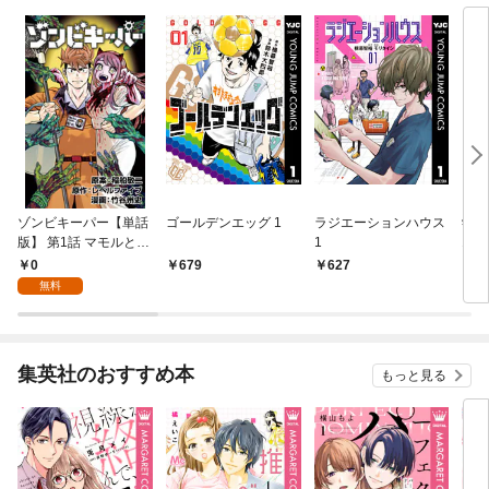
ゾンビキーパー【単話
ゴールデンエッグ 1
ラジエーションハウス
学習
版】 第1話 マモルとほ
1
1 
のか
の文
0
679
627
1,
ポタ
無料
集英社のおすすめ本
もっと見る