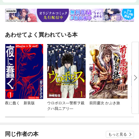
あわせてよく買われている本
夜に蠢く 新装版
ウロボロス—警察ヲ裁
前田慶次 かぶき旅
さぁ
クハ我ニアリ—
す！
同じ作者の本
もっと見る