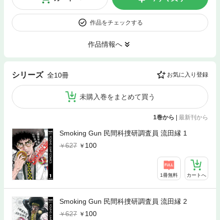
作品をチェックする
作品情報へ
シリーズ
全10冊
お気に入り登録
未購入巻をまとめて買う
1巻から
|
最新刊から
Smoking Gun 民間科捜研調査員 流田縁 1
627
100
1冊無料
カートへ
Smoking Gun 民間科捜研調査員 流田縁 2
627
100