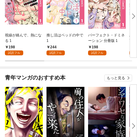
視線が絡んで、熱にな
推し活はベッドの中で
パーフェクト・ドミネ
ふし
る 1
1
ーション 分冊版 1
言っ
198
244
198
2
試読フル
試読フル
試読フル
試
青年マンガのおすすめ本
もっと見る