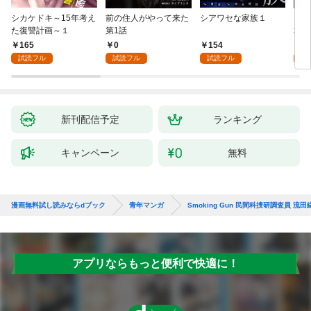
シカケドキ～15年考え
前の住人がやって来た
シアワセな家族１
16
た復讐計画～１
第1話
地獄
165
0
154
1
試読フル
試読フル
試読フル
試
新刊配信予定
ランキング
キャンペーン
無料
漫画無料試し読みならdブック
青年マンガ
Smoking Gun 民間科捜研調査員 流田
アプリならもっと便利で快適に！