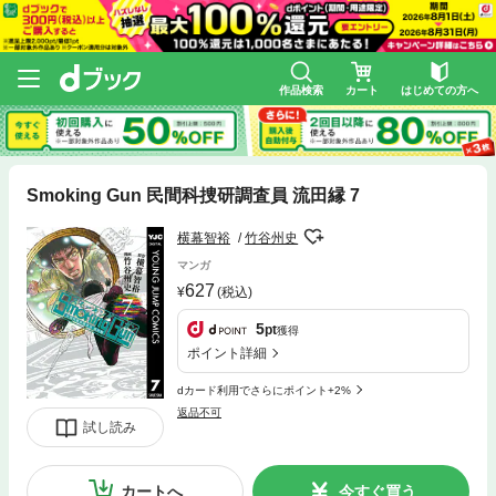
作品検索
カート
はじめての方へ
Smoking Gun 民間科捜研調査員 流田縁 7
横幕智裕
竹谷州史
マンガ
627
(税込)
5
pt
獲得
ポイント詳細
dカード利用でさらにポイント+2%
返品不可
試し読み
カートへ
今すぐ買う