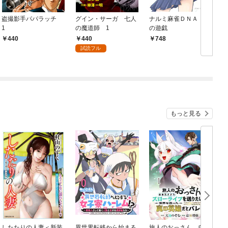
盗撮影手パパラッチ
グイン・サーガ 七人
ナルミ麻雀ＤＮＡ 風
1
の魔道師 1
の遊戯
440
440
748
試読フル
もっと見る
したたりの人妻＜新装
異世界転移から始まる
旅人のおっさん、自由