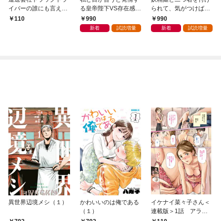
イバーの誰にも言えな
る皇帝陛下VS存在感ゼ
られて、気がつけば王
いトンデモ業務日誌
ロの甘イキ令嬢 両想
太子殿下に溺愛されて
990
990
110
【せらびぃ連載版】１
いなのに見つめ合うこ
います【dエディショ
新着
試読増量
新着
試読増量
とができません【dエ
ン】
ディション】
異世界辺境メシ（１）
かわいいのは俺である
イケナイ菜々子さん＜
（１）
連載版＞1話 アラフ
ォー女神と初体験