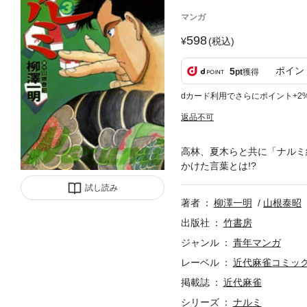
マンガ
598
(税込)
ポイン
5
pt
獲得
dカード利用でさらにポイント+2
返品不可
高林、夏木らと共に「ナルミ
かけた言葉とは!?
試し読み
著者
柳澤一明
山根泰昭
出版社
竹書房
ジャンル
青年マンガ
レーベル
近代麻雀コミッ
掲載誌
近代麻雀
シリーズ
ナルミ