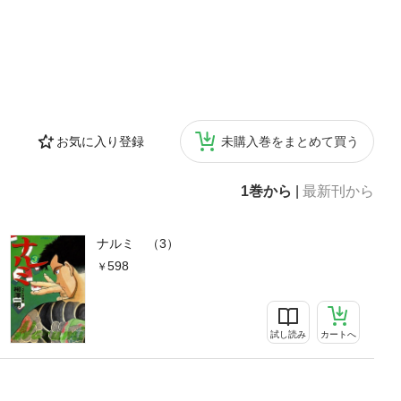
お気に入り登録
未購入巻をまとめて買う
1巻から
|
最新刊から
ナルミ （3）
598
試し読み
カートへ