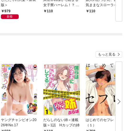
版＞
女子寮ハーレム！？ ～
気ままなスローライフ
管理人として働く人間
を送りたいのに世界を
979
110
110
と恋する魔族娘たち～
救った真の英雄だとバ
新着
【連載版】０
レる 【連載版】１
もっと見る
ヤングチャンピオン20
だらしのない姉＜連載
はじめてのセフレ
26年No.17
版＞1話 Hカップの姉
（１）