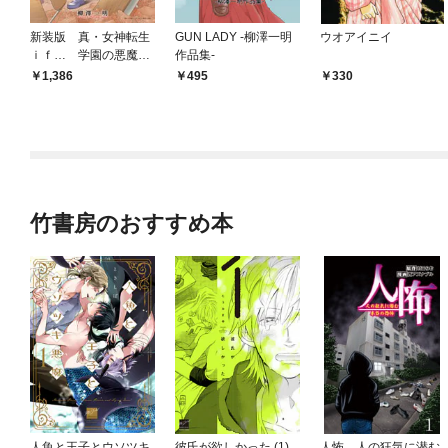
新装版 真・女神転生
GUN LADY -柳澤一明
ウオアイニイ
ｉｆ… 学園の悪魔使
作品集-
い
1,386
495
330
竹書房のおすすめ本
人魚と王子とウソツキ
彼氏が欲しかった (1)
人怖 人の狂気に潜む