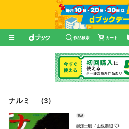
作品検索
カート
ナルミ （3）
完結
柳澤一明
山根泰昭