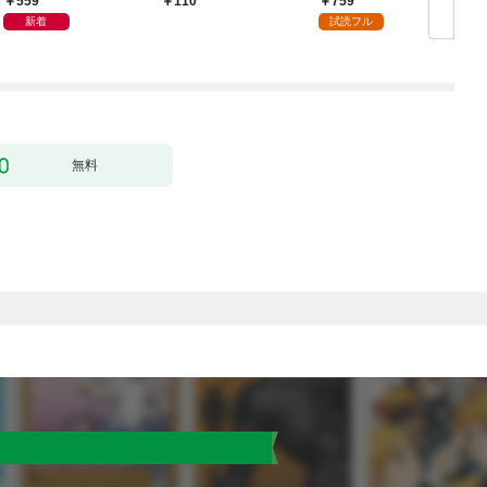
559
759
110
新着
試読フル
無料