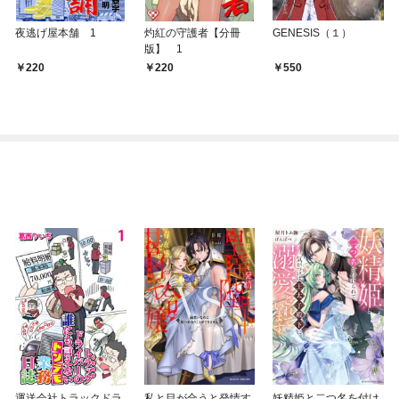
夜逃げ屋本舗 1
灼紅の守護者【分冊
GENESIS（１）
版】 1
220
220
550
運送会社トラックドラ
私と目が合うと発情す
妖精姫と二つ名を付け