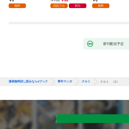
0
792
88
0
無料
試読フル
割引
無料
新刊配信予定
漫画無料試し読みならdブック
青年マンガ
ナルミ
ナルミ （3）