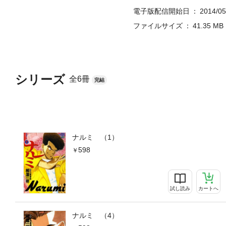
電子版配信開始日
2014/05
ファイルサイズ
41.35 MB
シリーズ
全6冊
完結
ナルミ （1）
598
試し読み
カートへ
ナルミ （4）