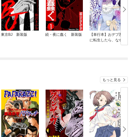
東京BJ 新装版
続・夜に蠢く 新装版
【単行本】おデブ悪女
に転生したら、なぜか
ラスボス王子様に執着
されています
もっと見る