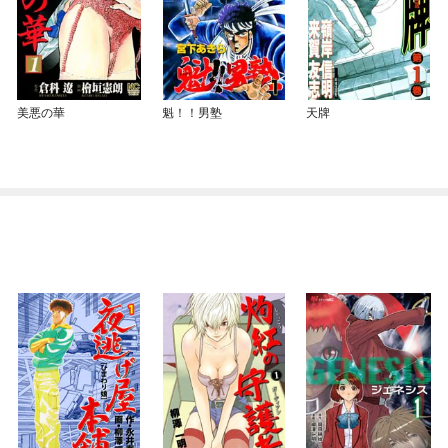
美悪の華
魁！！男塾
天牌