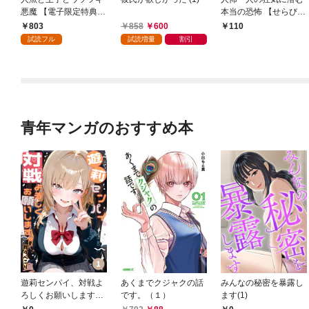
悪魔 【電子限定特典付
本当の恐怖 【せらびぃ
き】(1)
連載版】１
803
858
600
110
試読フル
試読増量
割引
青年マンガのおすすめ本
遊莉センパイ、対戦よ
あくまでクジャクの話
みんなの秘密を暴露し
ろしくお願いします。
です。（１）
ます(1)
1