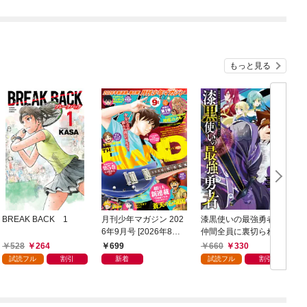
もっと見る
BREAK BACK 1
月刊少年マガジン 202
漆黒使いの最強勇者
6年9月号 [2026年8月6
仲間全員に裏切られた
日発売]
ので最強の魔物と組み
528
264
699
660
330
ます 1巻
試読フル
割引
新着
試読フル
割引