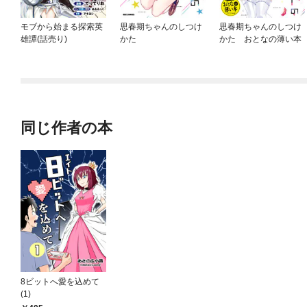
モブから始まる探索英
思春期ちゃんのしつけ
思春期ちゃんのしつけ
雄譚(話売り)
かた
かた おとなの薄い本
同じ作者の本
8ビットへ愛を込めて
(1)