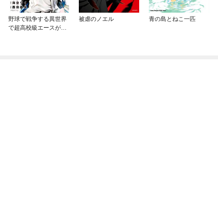
野球で戦争する異世界
被虐のノエル
青の島とねこ一匹
で超高校級エースが弱
小国家を救うようで
す。