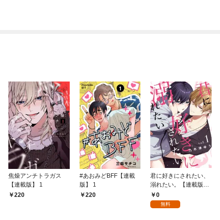
焦燥アンチトラガス
#あおみどBFF【連載
君に好きにされたい、
【連載版】 1
版】 1
溺れたい。【連載版】
1
0
220
220
無料