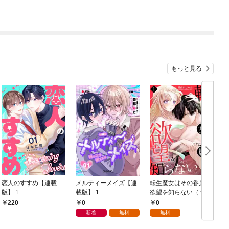
もっと見る
恋人のすすめ【連載
メルティーメイズ【連
転生魔女はその眷属の
版】 1
載版】 1
欲望を知らない（１）
ち
1
0
0
220
新着
無料
無料