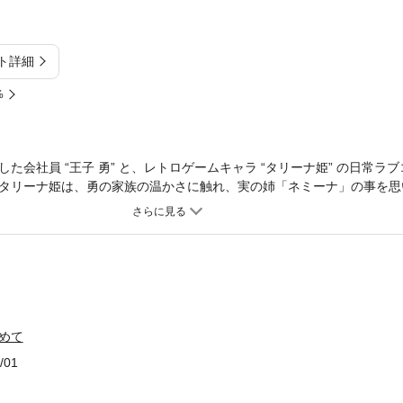
ト詳細
%
た会社員 “王子 勇” と、レトロゲームキャラ “タリーナ姫” の日常ラ
タリーナ姫は、勇の家族の温かさに触れ、実の姉「ネミーナ」の事を思
天王最強キャラもあらわれて戦闘になる等、姫がいろいろとピンチ！we
を一部修正し収録。◆描きおろし漫画収録◆イラスト集を収録（※3巻限定
めて
/01