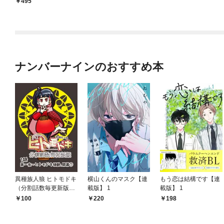
495
ナンバーナインのおすすめ本
異種族人狼 ヒトモドキ
横山くんのマスク【連
もう恋は結構です【連
（分割話数毎更新版）
載版】 1
載版】 1
1話① ヒトモドキ騒
100
220
198
動、開幕