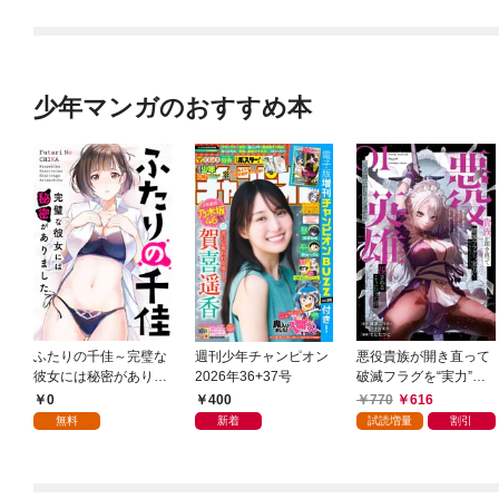
少年マンガのおすすめ本
ふたりの千佳～完璧な
週刊少年チャンピオン
悪役貴族が開き直って
彼女には秘密がありま
2026年36+37号
破滅フラグを“実力”で
した(1)
叩き折っていたら、い
0
400
770
616
つの間にかヒロイン達
無料
新着
試読増量
割引
から英雄視されるよう
になった件（コミッ
ク） 1巻