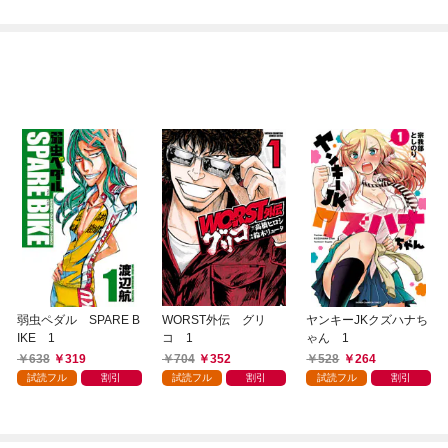
弱虫ペダル SPARE B
WORST外伝 グリ
ヤンキーJKクズハナち
IKE 1
コ 1
ゃん 1
638
319
704
352
528
264
試読フル
割引
試読フル
割引
試読フル
割引