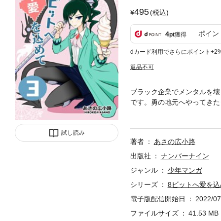
495
(税込)
ポイン
4
pt
獲得
dカード利用でさらにポイント+2
返品不可
ブラック企業でメンタルを壊し
です。勇の地元へやってきた
元を舞台に、ダリー王国の四
トに掲載した17話～24話
試し読み
付です）
著者
あさの広小路
出版社
ナンバーナイン
ジャンル
少年マンガ
シリーズ
8ビットへ愛を込
電子版配信開始日
2022/07
ファイルサイズ
41.53 MB