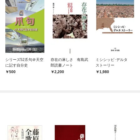
シリーズ52爪句＠天空
存在の淋しさ 有島武
ミシシッピ･デルタ
に記す自分史
郎読書ノート
ストーリー
500
2,200
1,980