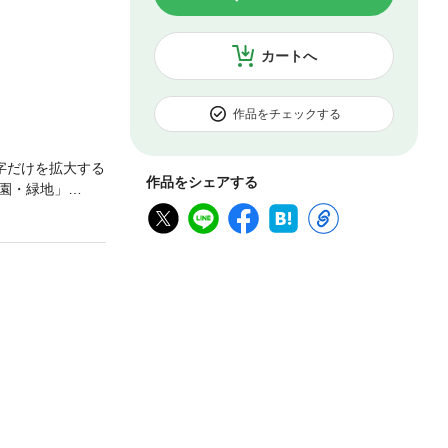
カートへ
作品をチェックする
字だけを拡大する
作品をシェアする
園・緑地」
リー。共著者10