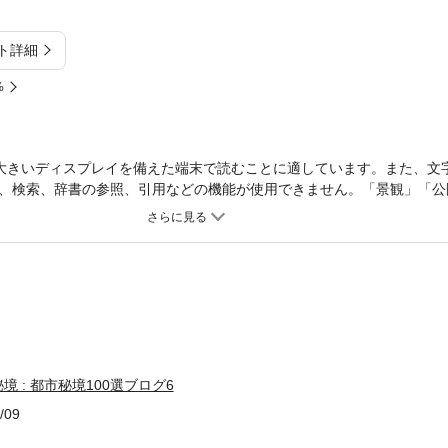
ト詳細
%
大きいディスプレイを備えた端末で読むことに適しています。また、文
、検索、辞書の参照、引用などの機能が使用できません。「景観」「公
建物」「駅」「神社・仏閣」「歴史」「碑」「彫刻・像」の10のカテゴ
、札幌の秘境を収録。
 : 都市秘境100選ブログ6
/09