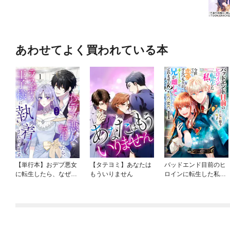
あわせてよく買われている本
【単行本】おデブ悪女
【タテヨミ】あなたは
バッドエンド目前のヒ
に転生したら、なぜか
もういりません
ロインに転生した私、
ラスボス王子様に執着
今世では恋愛するつも
されています
りがチートな兄が離し
てくれません！？@C
OMIC