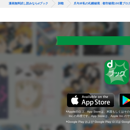
漫画無料試し読みならdブック
詩歌
爪句＠私の札幌秘境 : 都市秘境100選ブロ
Appleのロゴ、App Storeは、米国もしくはそ
Inc.の商標です。App Storeは、Apple In
Google Play および Google Play ロゴは Go