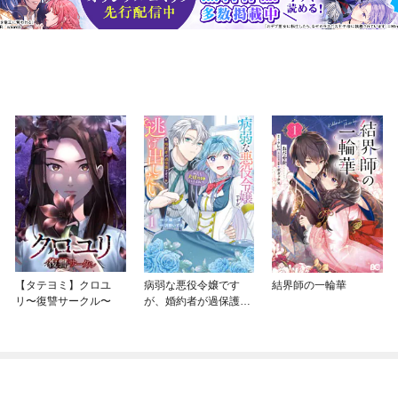
【タテヨミ】クロユ
病弱な悪役令嬢です
結界師の一輪華
リ〜復讐サークル〜
が、婚約者が過保護す
ぎて逃げ出したい(私た
ち犬猿の仲でしたよ
ね！？)