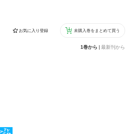
お気に入り登録
未購入巻をまとめて買う
1巻から
|
最新刊から