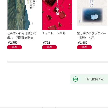
せめてわれらは静かに
チョコレート革命
空と海のラプソディ―
眠れ 岡部隆志歌集
―能登～七尾
2,750
792
1,980
新着
新着
新着
新刊配信予定