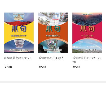
爪句＠天空のスケッチ
爪句＠あの日あの人
爪句＠今日の一枚―20
20
500
500
500