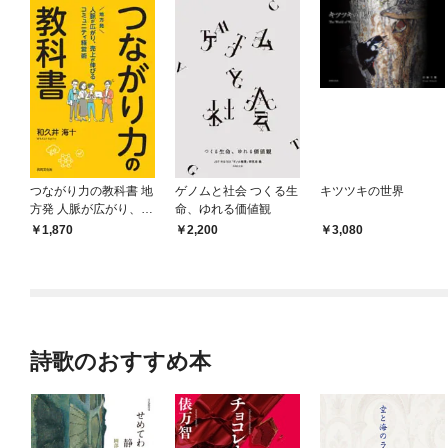
つながり力の教科書 地
ゲノムと社会 つくる生
キツツキの世界
方発 人脈が広がり、売
命、ゆれる価値観
上が伸びるコミュニテ
1,870
2,200
3,080
ィ経営術
詩歌のおすすめ本