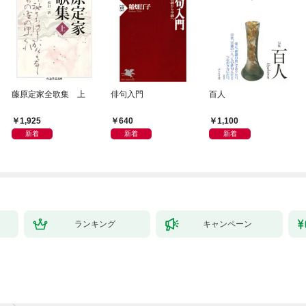
藤原定家全歌集 上
俳句入門
百人
1,925
640
1,100
新着
新着
新着
ランキング
キャンペーン