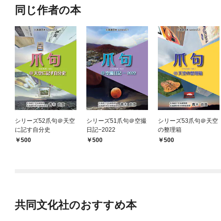
同じ作者の本
シリーズ52爪句＠天空
シリーズ51爪句＠空撮
シリーズ53爪句＠天空
に記す自分史
日記−2022
の整理箱
500
500
500
共同文化社のおすすめ本