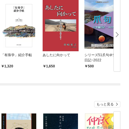
「有珠学」紹介手帖
あしたに向かって
シリーズ51爪句＠空撮
日記−2022
1,320
1,650
500
もっと見る