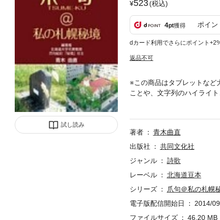
523
(税込)
ポイン
4
pt
獲得
dカード利用でさらにポイント+2
返品不可
※この商品はタブレットなど
ことや、文字列のハイライト
「川・橋」「隠れた風景」「
人を加え、それぞれが感じる
試し読み
著者
青木曲直
出版社
共同文化社
ジャンル
詩歌
レーベル
北海道豆本
シリーズ
爪句＠私の札幌秘境
電子版配信開始日
2014/09
ファイルサイズ
46.20 MB