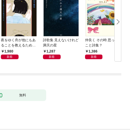
夜をゆく舟が他にもあ
詩歌集 見えないけれど
仲良く その時 思った
ることを教えるために
満天の星
こと詩集？
歌はひかった
1,980
1,287
1,386
新着
新着
新着
無料