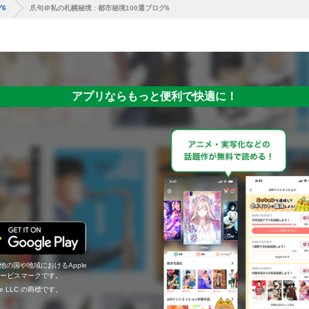
グ6
爪句＠私の札幌秘境 : 都市秘境100選ブログ6
アプリならもっと便利で快適に！
の他の国や地域におけるApple
c.のサービスマークです。
ogle LLC の商標です。