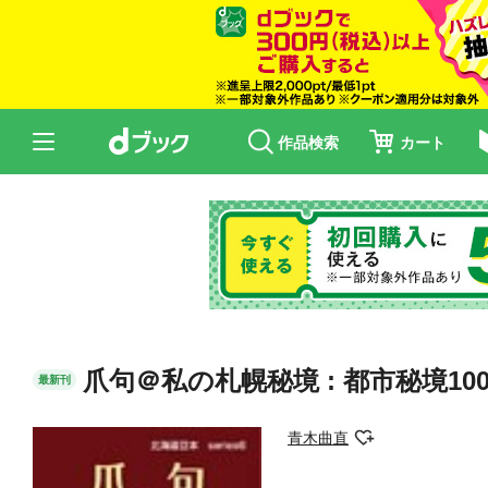
作品検索
カート
爪句＠私の札幌秘境 : 都市秘境10
最新刊
青木曲直