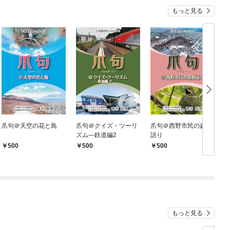
もっと見る
爪句＠天空の花と鳥
爪句＠クイズ・ツーリ
爪句＠西野市民の森物
ズム―鉄道編2
語り
500
500
500
もっと見る