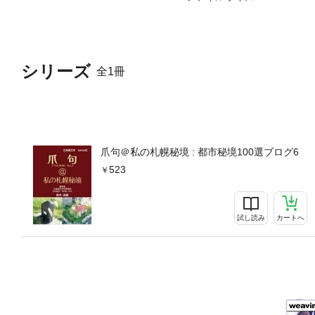
シリーズ
全1冊
爪句＠私の札幌秘境 : 都市秘境100選ブログ6
523
試し読み
カートへ