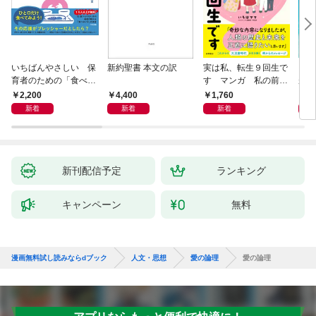
いちばんやさしい 保
新約聖書 本文の訳
実は私、転生９回生で
自閉
育者のための「食べな
す マンガ 私の前世
が小
い子」サポートＢＯＯ
物語
あう
2,200
4,400
1,760
2,
Ｋ 偏食・少食のお悩
新着
新着
新着
み解決！
新刊配信予定
ランキング
キャンペーン
無料
漫画無料試し読みならdブック
人文・思想
愛の論理
愛の論理