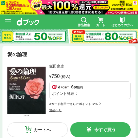
作品検索
カート
はじめての方へ
愛の論理
飯田史彦
750
(税込)
6
pt
獲得
ポイント詳細
dカード利用でさらにポイント+2%
返品不可
カートへ
今すぐ買う