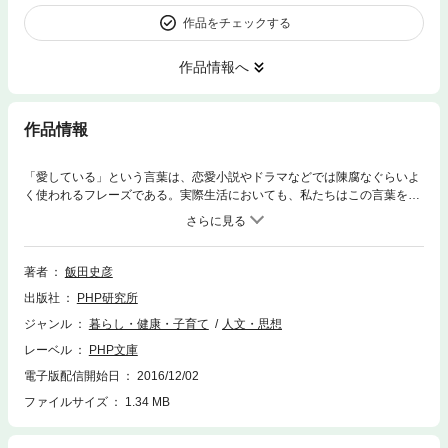
作品をチェックする
作品情報へ
作品情報
「愛している」という言葉は、恋愛小説やドラマなどでは陳腐なぐらいよ
く使われるフレーズである。実際生活においても、私たちはこの言葉を、
便利なものとして、さまざまな場合において使っているのではないだろう
か？ しかし、突き詰めて考えてみれば、「愛」とは、いったいどういう
ものなのか？ このことは、古今東西の哲学者や作家たちが、それこそ大
まじめに追及してきた、「人生における究極のテーマ」なのだ。私たち
著者
飯田史彦
は、物事の価値観が揺れ動いている現代において、このテーマについてい
出版社
PHP研究所
かなる考察をしておかなければならないのか。このような問題意識にたっ
て書かれたのが、本書である。「男女の愛」から、より広い意味での「人
ジャンル
暮らし・健康・子育て
人文・思想
間愛」にいたるまで、さまざまな角度から深く検証と考察を行い、読者の
レーベル
PHP文庫
人生観や恋愛観、価値観にまで大きな揺さぶりをかけて行く。魅力にあふ
れた人生論である。
電子版配信開始日
2016/12/02
ファイルサイズ
1.34 MB