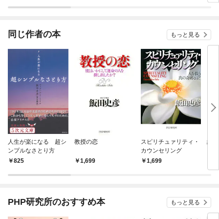
ラスボス王子様に執着
今世では恋愛するつも
されています
りがチートな兄が離し
てくれません！？@C
OMIC
同じ作者の本
もっと見る
人生が楽になる 超シ
教授の恋
スピリチュァリティ・
絵物
ンプルなさとり方
カウンセリング
と
825
1,699
1,699
1,
PHP研究所のおすすめ本
もっと見る