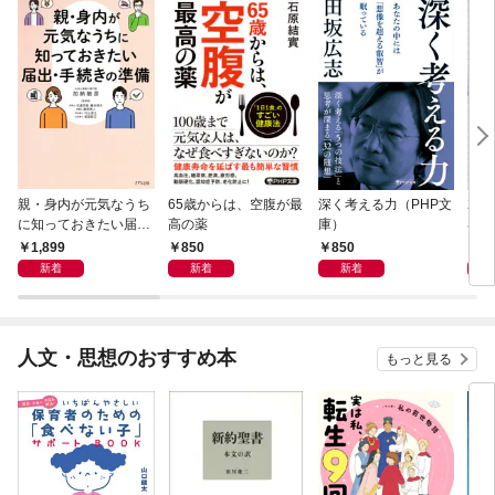
親・身内が元気なうち
65歳からは、空腹が最
深く考える力（PHP文
20
に知っておきたい届
高の薬
庫）
界史
出・手続きの準備（き
1,899
850
850
1,
ずな出版）
新着
新着
新着
人文・思想のおすすめ本
もっと見る