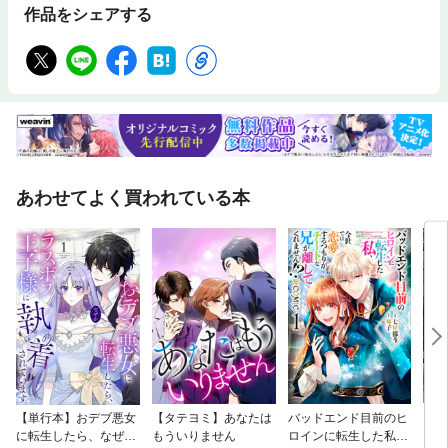
作品をシェアする
あわせてよく買われている本
【単行本】おデブ悪女
【タテヨミ】あなたは
バッドエンド目前のヒ
【タ
に転生したら、なぜか
もういりません
ロインに転生した私、
リ〜