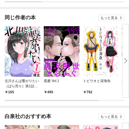
同じ作者の本
もっと見る
北川さんは繋がりたい
黒蜜 Vol.1
トビウオと深海魚
北川
［ばら売り］第1話
い 
［黒蜜］
165
495
792
7
白泉社のおすすめ本
もっと見る