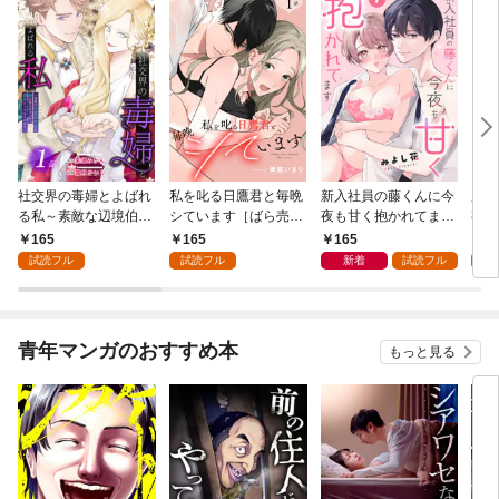
社交界の毒婦とよばれ
私を叱る日鷹君と毎晩
新入社員の藤くんに今
魔導
る私～素敵な辺境伯令
シています［ばら売
夜も甘く抱かれてます
導書
息に腕を折られたの
り］ 第1話
［ばら売り］ 第1話
の精
165
165
165
1
で、責任とってもらい
した
試読フル
試読フル
新着
試読フル
試
ます～［ばら売り］
下が
第1話
にい
り］
青年マンガのおすすめ本
もっと見る