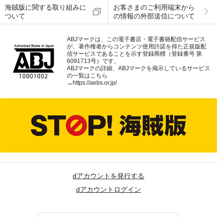
海賊版に関する取り組みに
お客さまのご利用端末から
ついて
の情報の外部送信について
ABJマークは、この電子書店・電子書籍配信サービス
が、著作権者からコンテンツ使用許諾を得た正規版配
信サービスであることを示す登録商標（登録番号 第
6091713号）です。
ABJマークの詳細、ABJマークを掲示しているサービス
の一覧はこちら
→
https://aebs.or.jp/
dアカウントを発行する
dアカウントログイン