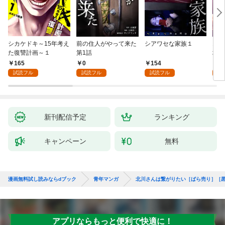
シカケドキ～15年考え
前の住人がやって来た
シアワセな家族１
16
た復讐計画～１
第1話
地獄
165
0
154
1
試読フル
試読フル
試読フル
試
新刊配信予定
ランキング
キャンペーン
無料
漫画無料試し読みならdブック
青年マンガ
北川さんは繋がりたい［ばら売り］［
アプリならもっと便利で快適に！