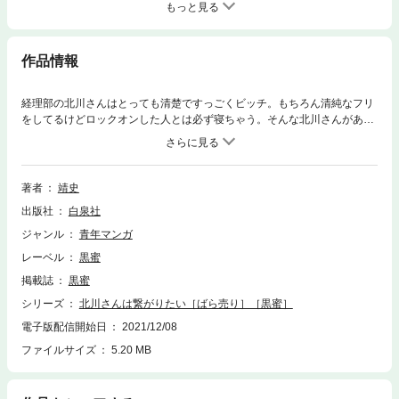
もっと見る
作品情報
経理部の北川さんはとっても清楚ですっごくビッチ。もちろん清純なフリ
をしてるけどロックオンした人とは必ず寝ちゃう。そんな北川さんがある
日に出会った男性は、おそらく素晴らしいアレの持ち主（偶然触っちゃっ
た）！ 見たい、なめたい、繋がりたい……ところがその男性
は……？？？ とっても清楚ですっごくビッチな北川さんのめくるめくロ
マンス＆エスイーエックスコメディ！（25ページ）
著者
靖史
出版社
白泉社
ジャンル
青年マンガ
レーベル
黒蜜
掲載誌
黒蜜
シリーズ
北川さんは繋がりたい［ばら売り］［黒蜜］
電子版配信開始日
2021/12/08
ファイルサイズ
5.20 MB