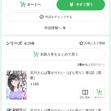
カートへ
今すぐ買う
作品をチェックする
作品情報へ
シリーズ
全29冊
お気に入り登録
未購入巻をまとめて買う
1巻から
|
最新刊から
北川さんは繋がりたい［ばら売り］第1話［黒
蜜］
165
試し読み
カートへ
北川さんは繋がりたい［ばら売り］第2話［黒