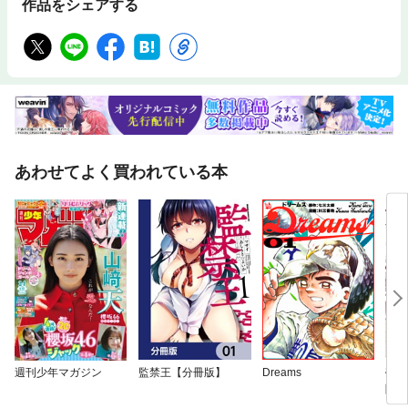
作品をシェアする
あわせてよく買われている本
週刊少年マガジン
監禁王【分冊版】
Dreams
売ら
隣国
れる