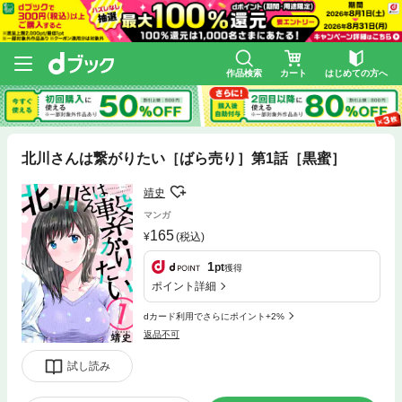
作品検索
カート
はじめての方へ
北川さんは繋がりたい［ばら売り］第1話［黒蜜］
靖史
マンガ
165
(税込)
1
pt
獲得
ポイント詳細
dカード利用でさらにポイント+2%
返品不可
試し読み