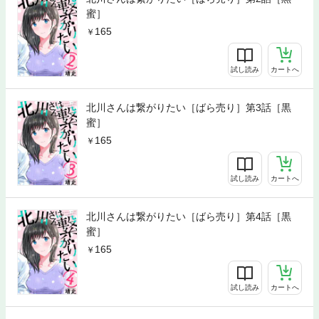
蜜］
165
試し読み
カートへ
北川さんは繋がりたい［ばら売り］第3話［黒
蜜］
165
試し読み
カートへ
北川さんは繋がりたい［ばら売り］第4話［黒
蜜］
165
試し読み
カートへ