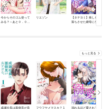
今からそのゴム使って
リエゾン
【タテヨミ】推しを闇
みる？～あと０．０１
落ちさせた継母になり
ｍｍ届かない恋
ました
もっと見る
成瀬社長は面倒見が良
フウフヤメマスカ？ 1
溺れるほど愛されて、