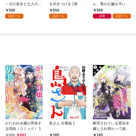
～古の皇女と七人の護
を叩きつける 1巻
ん、竜の心臓を手に入
人～ 1巻
れる。 1巻
550
550
550
試読フル
試読フル
新着
試読フル
かたわれ令嬢が男装す
島さん 分冊版 1
断罪されている悪役令
る理由（コミック） 1
嬢と入れ替わって婚約
者たちをぶっ飛ばした
990
693
165
165