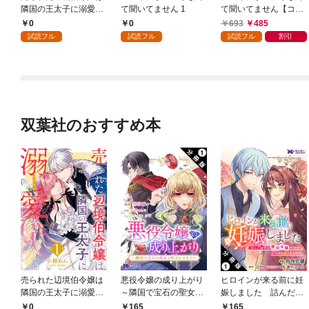
隣国の王太子に溺愛さ
て聞いてません 1
て聞いてません【コミ
れる 1
ックス版】 1
0
0
693
485
試読フル
試読フル
試読フル
割引
双葉社のおすすめ本
売られた辺境伯令嬢は
悪役令嬢の成り上がり
ヒロインが来る前に妊
隣国の王太子に溺愛さ
～隣国で宝石の聖女と
娠しました 詰んだは
れる 1
呼ばれるまで～（コミ
ずの悪役令嬢ですが、
0
165
165