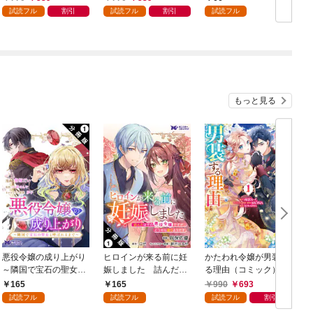
試読フル
割引
試読フル
割引
試読フル
もっと見る
悪役令嬢の成り上がり
ヒロインが来る前に妊
かたわれ令嬢が男装す
～隣国で宝石の聖女と
娠しました 詰んだは
る理由（コミック） 1
呼ばれるまで～（コミ
ずの悪役令嬢ですが、
165
165
990
693
ック） 分冊版 1
どうやら違うようです
試読フル
試読フル
試読フル
割引
（コミック） 分冊版 1
版