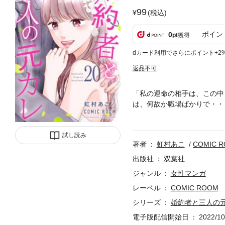
99
(税込)
ポイン
0
pt
獲得
dカード利用でさらにポイント+2
返品不可
「私の運命の相手は、この中
は、何故か職場ばかりで・・
うことに――…！？この出会
×ちょっとミステリー！？ 
試し読み
著者
虹村あこ
COMIC 
出版社
双葉社
ジャンル
女性マンガ
レーベル
COMIC ROOM
シリーズ
婚約者と三人の
電子版配信開始日
2022/10