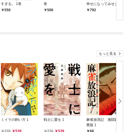
すぎる。 1巻
巻
幸せになってみせます
わ！アンソロジーコミ
550
506
792
ック 1巻
1
もっと見る
ミイラの飼い方 1
戦士に愛を 1
麻雀放浪記 激闘篇 分
冊版 1
生
770
539
770
539
66