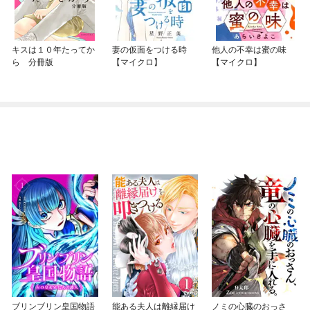
キスは１０年たってか
妻の仮面をつける時
他人の不幸は蜜の味
ら 分冊版
【マイクロ】
【マイクロ】
ブリンブリン皇国物語
能ある夫人は離縁届け
ノミの心臓のおっさ