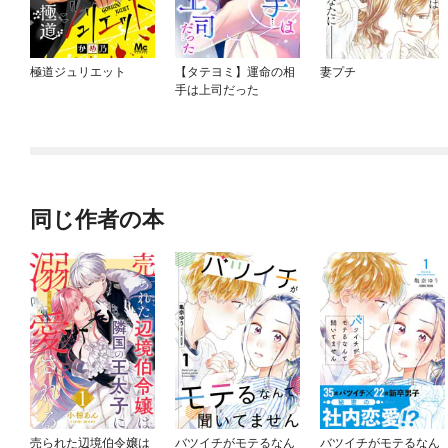
極道ジュリエット
【タテヨミ】運命の相
妻プチ
手は上司だった
同じ作者の本
売られた辺境伯令嬢は
バツイチがモテるなん
バツイチがモテるなん