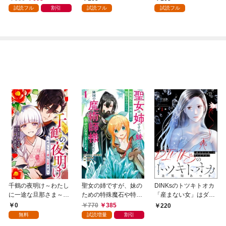
ら、溺愛が待っていま
試読フル
割引
試読フル
試読フル
した（コミック） 分冊
版 1
千鶴の夜明け～わたし
聖女の姉ですが、妹の
DINKsのトツキトオカ
に一途な旦那さま～
ための特殊魔石や特殊
「産まない女」はダメ
【分冊版】 1話「北条
薬草の採取をやめた
ですか？（分冊版）
0
770
385
220
家の生贄（１）」
ら、隣国の魔術師様の
【第1話】
無料
試読増量
割引
元で幸せになりまし