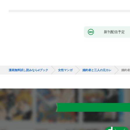
新刊配信予定
漫画無料試し読みならdブック
女性マンガ
婚約者と三人の元カレ
婚約者