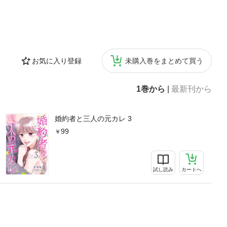
お気に入り登録
未購入巻をまとめて買う
1巻から
|
最新刊から
婚約者と三人の元カレ 3
99
試し読み
カートへ