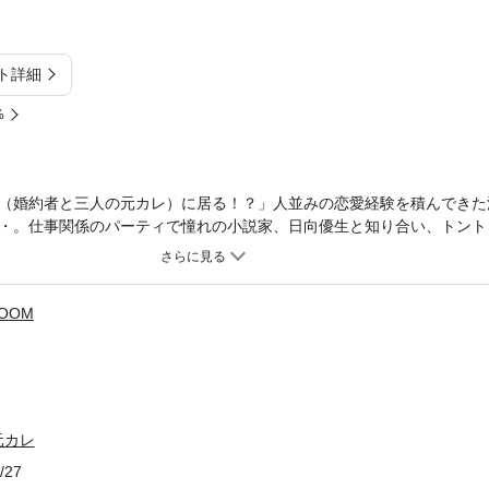
ト詳細
%
（婚約者と三人の元カレ）に居る！？」人並みの恋愛経験を積んできた
・。仕事関係のパーティで憧れの小説家、日向優生と知り合い、トント
いは、ドラマティックで刺激的でカオスな作品の序章に過ぎなかった！
異色の胸キュンラブコメディ連載！！
ROOM
元カレ
/27