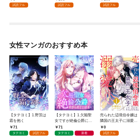
ック） 分冊版 1
どうやら違うようです
試読フル
試読フル
試読フル
（コミック） 分冊版 1
女性マンガのおすすめ本
【タテヨミ】1.野茨は
【タテヨミ】1.欠陥聖
売られた辺境伯令嬢は
霜を抱く
女ですが絶倫公爵にす
隣国の王太子に溺愛さ
がられています
れる 1
71
71
0
タテヨミ
試読フル
タテヨミ
新着
試読フル