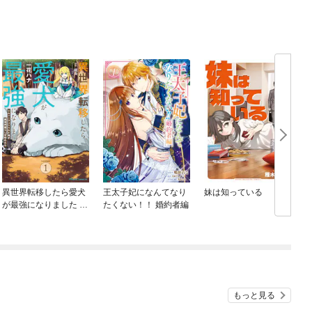
異世界転移したら愛犬
王太子妃になんてなり
妹は知っている
が最強になりました ～
たくない！！ 婚約者編
シルバーフェンリルと
俺が異世界暮らしを始
めたら～ THE COMIC
もっと見る