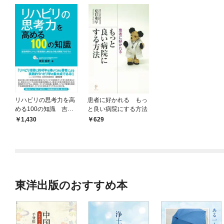
リハビリの思考力を高
患者に好かれる もっ
める100の知識 吉田
と良い病院にする方法
病院のリハビリ運営指
1,430
629
針と療法士の能力開発
プログラム
東洋出版のおすすめ本