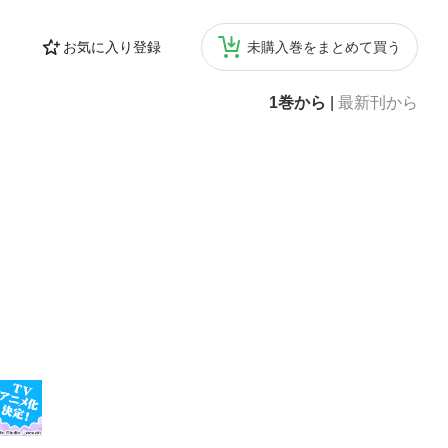
お気に入り登録
未購入巻をまとめて買う
1巻から
|
最新刊から