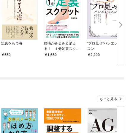
知恵をもつ海
腰痛がみるみる消え
“プロ見せ”バレエレッ
る！ １分足裏スクワ
スン
ット
550
1,650
2,200
もっと見る