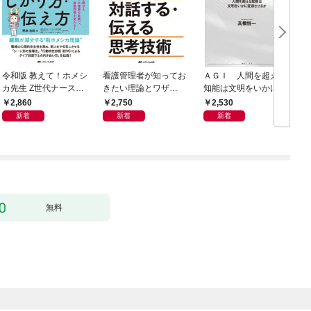
令和版 教えて！ホメシ
看護管理者が知ってお
ＡＧＩ 人間を超える
カ先生 Z世代ナースの
きたい理論とワザ①
知能は文明をいかに変
ほめ方・しかり方・伝
調整する 対話する・伝
容させるか
2,860
2,750
2,530
え方
える 思考技術
新着
新着
新着
無料