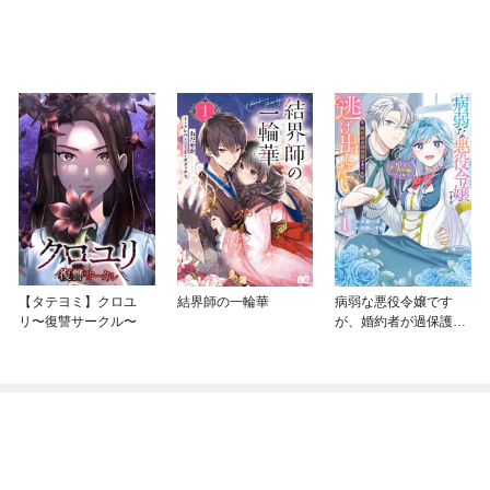
【タテヨミ】クロユ
結界師の一輪華
病弱な悪役令嬢です
リ〜復讐サークル〜
が、婚約者が過保護す
ぎて逃げ出したい(私た
ち犬猿の仲でしたよ
ね！？)