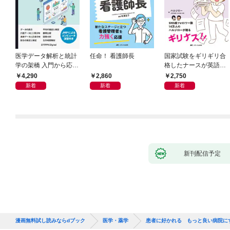
医学データ解析と統計
任命！ 看護師長
国家試験をギリギリ合
学の架橋 入門から応用
格したナースが英語論
へつなぐ
文を読めるようになっ
4,290
2,860
2,750
た理由
新着
新着
新着
新刊配信予定
漫画無料試し読みならdブック
医学・薬学
患者に好かれる もっと良い病院に