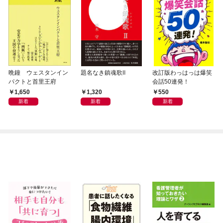
晩鐘 ウェスタンイン
題名なき鎮魂歌Ⅱ
改訂版わっはっは爆笑
パクトと首里王府
会話50連発！
1,650
1,320
550
新着
新着
新着