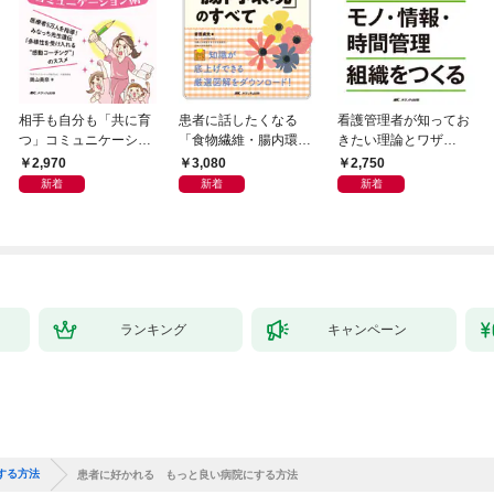
相手も自分も「共に育
患者に話したくなる
看護管理者が知ってお
つ」コミュニケーショ
「食物繊維・腸内環
きたい理論とワザ②
ン術
境」のすべて
人を育てる モノ・情
2,970
3,080
2,750
報・時間管理組織をつ
新着
新着
新着
くる
ランキング
キャンペーン
する方法
患者に好かれる もっと良い病院にする方法