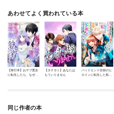
あわせてよく買われている本
【単行本】おデブ悪女
【タテヨミ】あなたは
バッドエンド目前のヒ
に転生したら、なぜか
もういりません
ロインに転生した私、
ラスボス王子様に執着
今世では恋愛するつも
されています
りがチートな兄が離し
てくれません！？@C
OMIC
同じ作者の本