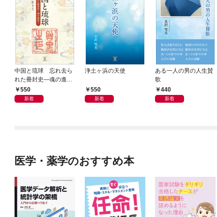
中国と琉球 忘れ去ら
浄土ヶ浜の天使
ある一人の男の人生賛
れた冊封史―魂の進化
歌
―
550
550
440
新着
新着
新着
医学・薬学のおすすめ本