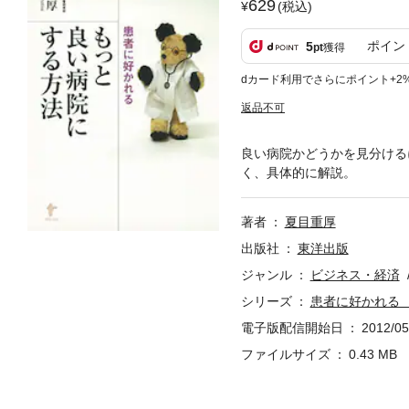
629
(税込)
ポイン
5
pt
獲得
dカード利用でさらにポイント+2
返品不可
良い病院かどうかを見分ける
く、具体的に解説。
著者
夏目重厚
出版社
東洋出版
ジャンル
ビジネス・経済
シリーズ
患者に好かれる
電子版配信開始日
2012/05
ファイルサイズ
0.43 MB