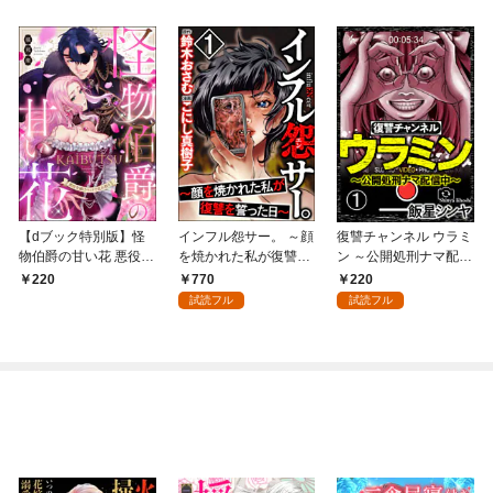
【dブック特別版】怪
インフル怨サー。 ～顔
復讐チャンネル ウラミ
物伯爵の甘い花 悪役令
を焼かれた私が復讐を
ン ～公開処刑ナマ配信
嬢はベッドで乱れ散る
誓った日～ （1）
中～（分冊版） 【第
770
220
220
（分冊版） 【第1
1話】
試読フル
試読フル
話】