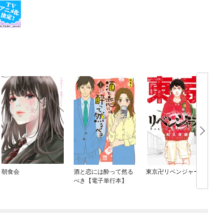
朝食会
酒と恋には酔って然る
東京卍リベンジャーズ
べき【電子単行本】