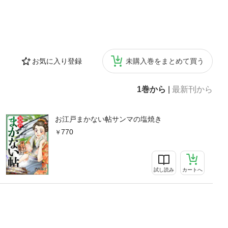
お気に入り登録
未購入巻をまとめて買う
1巻から
|
最新刊から
お江戸まかない帖サンマの塩焼き
770
試し読み
カートへ