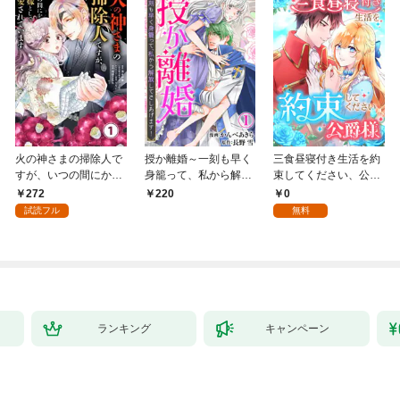
火の神さまの掃除人で
授か離婚～一刻も早く
三食昼寝付き生活を約
すが、いつの間にか花
身籠って、私から解放
束してください、公爵
嫁として溺愛されてい
してさしあげます！1
様 1話
272
0
220
ます【単話】（１）
試読フル
無料
ランキング
キャンペーン