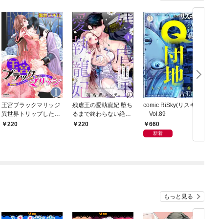
王宮ブラックマリッジ
残虐王の愛執寵妃 堕ち
comic RiSky(リスキー)
異世界トリップしたら
るまで終わらない絶頂
Vol.89
宰相様に抱かれていま
夜伽で囚われて（分冊
660
220
220
した。（分冊版）結婚
版） 【第1話】
新着
式は夢の中で！？
【第1話】
もっと見る