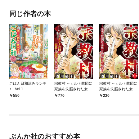
同じ作者の本
ごはん日和涼みランチ
宗教村 ～カルト教団に
宗教村 ～カルト教団に
♪ Vol.1
家族を洗脳された女
家族を洗脳された女～
～ （1）
（分冊版） 【第1
550
770
220
話】
ぶんか社のおすすめ本