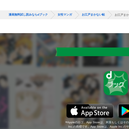
漫画無料試し読みならdブック
女性マンガ
お江戸まかない帖
お江戸まか
Appleのロゴ、App Storeは、米国もしくはそ
Inc.の商標です。App Storeは、Apple In