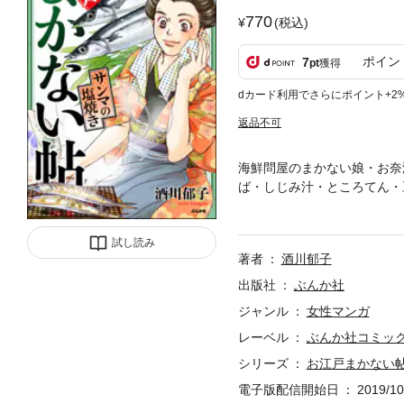
770
(税込)
ポイン
7
pt
獲得
dカード利用でさらにポイント+2
返品不可
海鮮問屋のまかない娘・お奈
ば・しじみ汁・ところてん・
たくなるお奈津のレシピ付き
試し読み
著者
酒川郁子
出版社
ぶんか社
ジャンル
女性マンガ
レーベル
ぶんか社コミッ
シリーズ
お江戸まかない
電子版配信開始日
2019/10