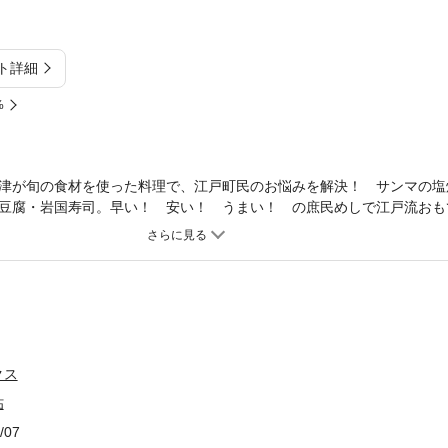
ト詳細
%
津が旬の食材を使った料理で、江戸町民のお悩みを解決！ サンマの塩
豆腐・岩国寿司。早い！ 安い！ うまい！ の庶民めしで江戸流おも
！
クス
帖
/07