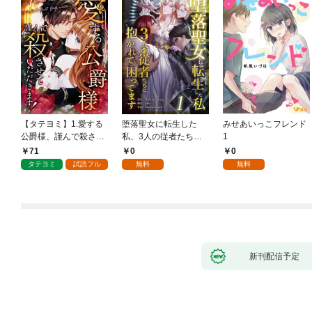
【タテヨミ】1.愛する
堕落聖女に転生した
みせあいっこフレンド
公爵様、謹んで殺させ
私、3人の従者たちに
1
ていただきます！
抱かれて困ってます 第
71
0
0
1話
タテヨミ
試読フル
無料
無料
新刊配信予定