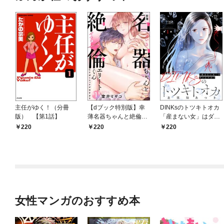
主任がゆく！（分冊
【dブック特別版】幸
DINKsのトツキトオカ
版） 【第1話】
薄名器ちゃんと絶倫エ
「産まない女」はダメ
リートくん むさぼりエ
ですか？（分冊版）
220
220
220
ッチが甘すぎる（分冊
【第1話】
版） 【第1話】
女性マンガのおすすめ本