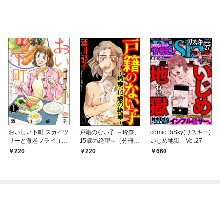
おいしい下町 スカイツ
戸籍のない子 ～玲奈、
comic RiSky(リスキー)
リーと海老フライ（分
15歳の絶望～（分冊
いじめ地獄 Vol.27
冊版） 【第1話】
版） 【第1話】
220
220
660