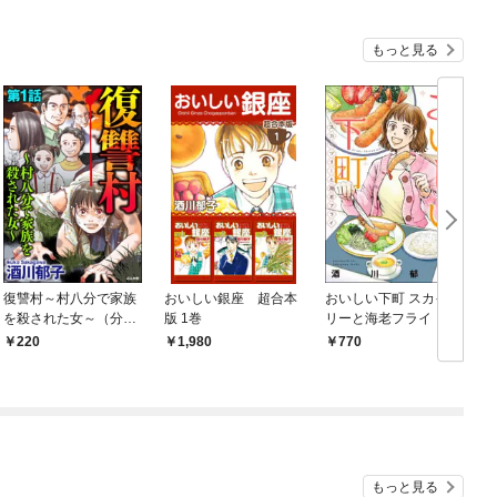
もっと見る
復讐村～村八分で家族
おいしい銀座 超合本
おいしい下町 スカイツ
を殺された女～（分冊
版 1巻
リーと海老フライ
版） 【第1話】
220
1,980
770
もっと見る