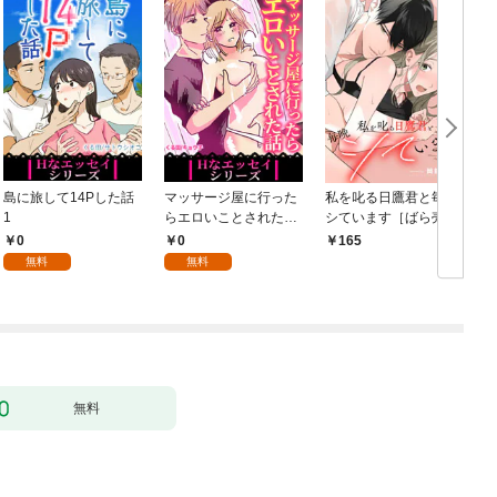
島に旅して14Pした話
マッサージ屋に行った
私を叱る日鷹君と毎晩
1
らエロいことされた話
シています［ばら売
1
り］ 第1話
0
0
165
無料
無料
無料