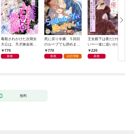
毒殺されかけた次期女
死に戻り令嬢、５回目
王女殿下は夜だけ優し
大公は、天才錬金術師
のループでも諦めませ
い〜一途に追いかけた
の妙薬で一晩中トロト
ん１
結果、遊び人が騎士に
770
770
220
ロに愛撫されています
なっていた件〜
新着
新着
試読増量
新着
無料