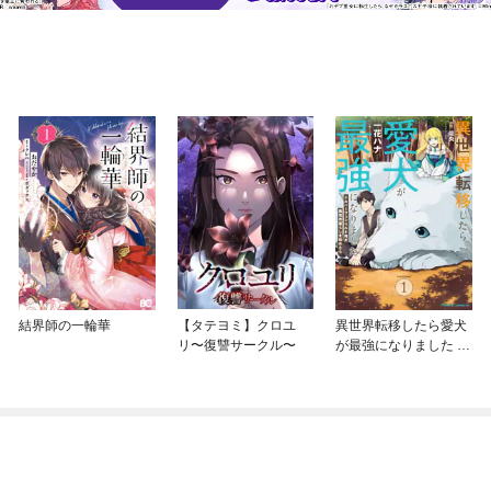
結界師の一輪華
【タテヨミ】クロユ
異世界転移したら愛犬
リ〜復讐サークル〜
が最強になりました ～
シルバーフェンリルと
俺が異世界暮らしを始
めたら～ THE COMIC