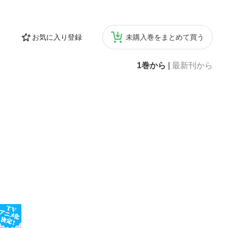
お気に入り登録
未購入巻をまとめて買う
1巻から
|
最新刊から