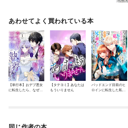
あわせてよく買われている本
【単行本】おデブ悪女
【タテヨミ】あなたは
バッドエンド目前のヒ
に転生したら、なぜか
もういりません
ロインに転生した私、
ラスボス王子様に執着
今世では恋愛するつも
されています
りがチートな兄が離し
てくれません！？@C
OMIC
同じ作者の本