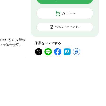
カートへ
作品をチェックする
うたう）27歳独
作品をシェアする
トラ勧告を受
クで映画俳優）
結婚式で知り合
させられる羽目