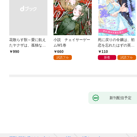
花散らす獣～愛に飢え
小説 チェイサーゲー
死に戻りの令嬢は、初
たヤクザは、孤独な私
ムW1巻
恋を忘れたはずの英雄
をかき乱す～
騎士から一途に愛され
660
110
￥990
る【１】
試読フル
新着
試読フル
新刊配信予定