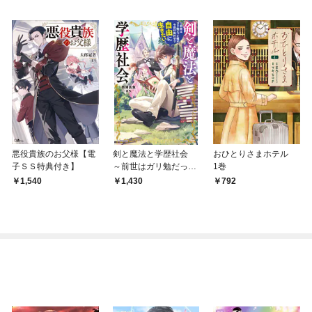
悪役貴族のお父様【電
剣と魔法と学歴社会
おひとりさまホテル
子ＳＳ特典付き】
～前世はガリ勉だった
1巻
俺が、今世は風任せで
1,540
1,430
792
自由に生きたい～