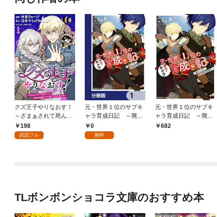
クズ王子やりなおす！
元・世界１位のサブキ
元・世界１位のサブキ
～ざまぁされて死んだ
ャラ育成日記 ～廃プ
ャラ育成日記 ～廃プ
けど、今度は筋書きブ
レイヤー、異世界を攻
レイヤー、異世界を攻
198
0
682
チ壊して生き延びる～
略中！～【分冊版】
略中！～ （１）
試読フル
無料
【連載版】１
1
TLボンボンショコラ文庫のおすすめ本