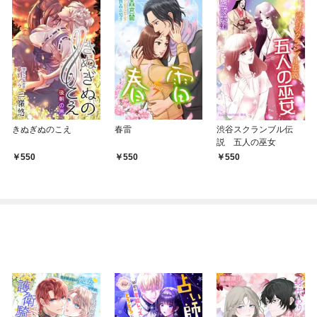
きぬぎぬのこえ
春雷
渋谷スクランブル伝
説 五人の巫女
550
550
550