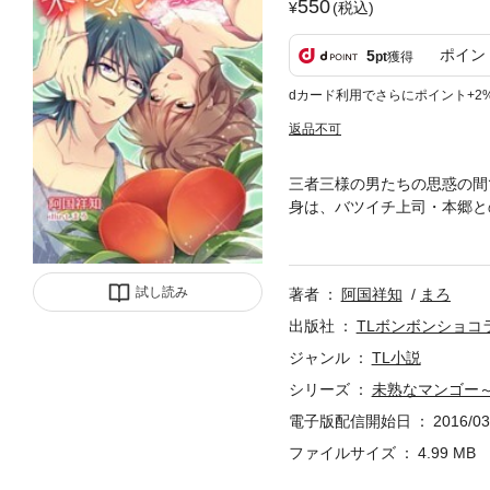
550
(税込)
ポイン
5
pt
獲得
dカード利用でさらにポイント+2
返品不可
三者三様の男たちの思惑の間
身は、バツイチ上司・本郷と
け、独立へと画策する社内騒
とは何でも屈託なく相談でき
った商社マン・松本には一方
試し読み
著者
阿国祥知
まろ
に。三者三様の男たちと紆余
出版社
TLボンボンショコ
ジャンル
TL小説
シリーズ
未熟なマンゴー～te
電子版配信開始日
2016/03
ファイルサイズ
4.99 MB