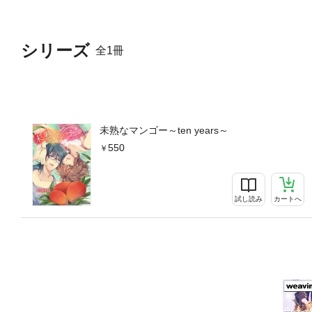
シリーズ
全1冊
未熟なマンゴー～ten years～
550
試し読み
カートへ