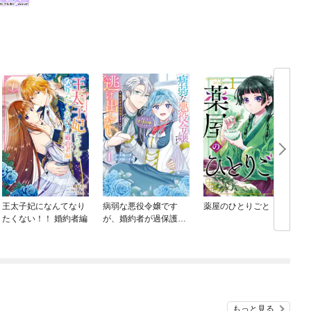
王太子妃になんてなり
病弱な悪役令嬢です
薬屋のひとりごと
たくない！！ 婚約者編
が、婚約者が過保護す
ぎて逃げ出したい(私た
ち犬猿の仲でしたよ
ね！？)
もっと見る