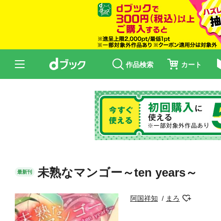
作品検索
カート
未熟なマンゴー～ten years～
最新刊
阿国祥知
まろ