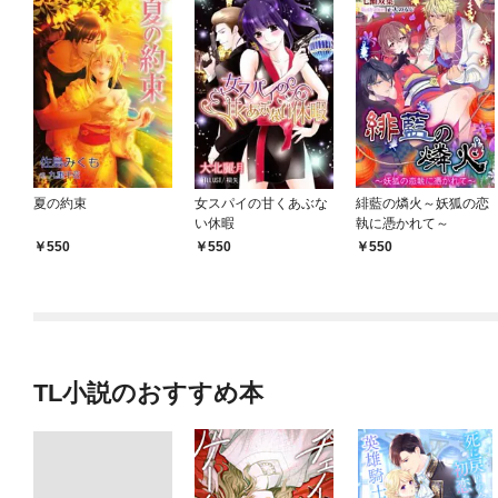
夏の約束
女スパイの甘くあぶな
緋藍の燐火～妖狐の恋
い休暇
執に憑かれて～
550
550
550
TL小説のおすすめ本