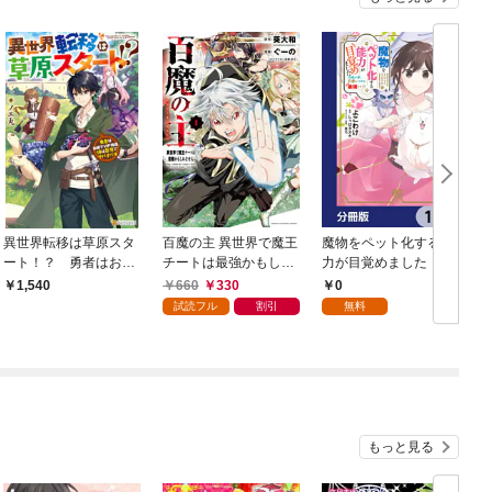
異世界転移は草原スタ
百魔の主 異世界で魔王
魔物をペット化する能
ート！？ 勇者はお城
チートは最強かもしれ
力が目覚めました うち
でVIP待遇、俺は草原
ません 1
の子、可愛いけれど最
660
330
0
1,540
でサバイバル
強です！？【分冊版】
試読フル
割引
無料
1
もっと見る