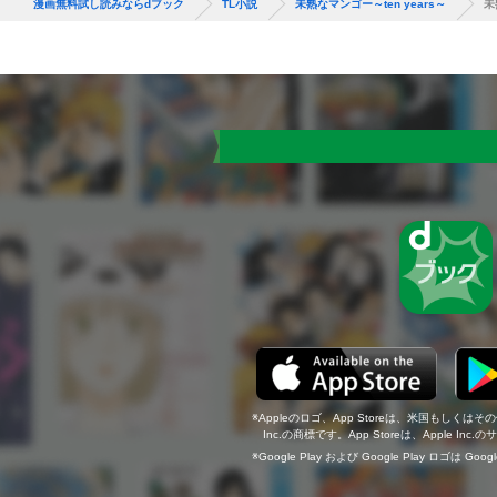
漫画無料試し読みならdブック
TL小説
未熟なマンゴー～ten years～
未
Appleのロゴ、App Storeは、米国もしくはそ
Inc.の商標です。App Storeは、Apple In
Google Play および Google Play ロゴは Go