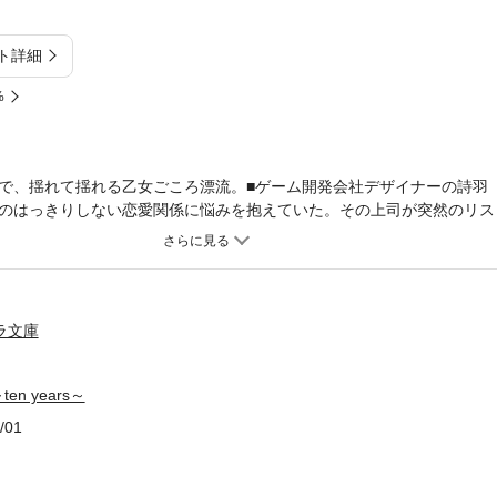
ト詳細
%
で、揺れて揺れる乙女ごころ漂流。■ゲーム開発会社デザイナーの詩羽（
のはっきりしない恋愛関係に悩みを抱えていた。その上司が突然のリス
動に詩羽も巻き込まれてしまう。一方、父方のハトコの祐（ゲームオタ
る間柄だが、お互い異性としては全く意識していない。さらに、親友の
的に気に入られてしまい、あれよあれよという間に結婚式場の予約まで
曲折の末、彼女がたどり着いた先のお相手は…。
ラ文庫
n years～
/01