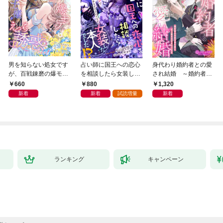
男を知らない処女です
占い師に国王への恋心
身代わり婚約者との愛
が、百戦錬磨の爆モテ
を相談したら女装した
され結婚 ～婚約者の
護衛騎士様をえっちに
本人でした！？ 秘密
代役で来た彼に甘い愛
660
880
1,320
誘惑してみます！
の官能レッスンでとろ
を注がれています～
新着
新着
試読増量
新着
とろに手なずけられて
ます
ランキング
キャンペーン