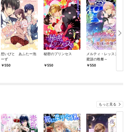
想いびと あふたー泡
秘密のプリンセス
メルティ・レッスン～
ーず
蜜謀の晩餐～
550
550
550
もっと見る