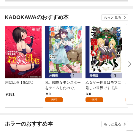
KADOKAWAのおすすめ本
もっと見る
淫獄団地【第1話】
私、蜘蛛なモンスター
乙女ゲー世界はモブに
乙女
をテイムしたので、ス
厳しい世界です【共和
厳し
パイダーシルクで裁縫
国編】【分冊版】 1
国
0
0
8
181
を頑張ります！【分冊
無料
無料
試
版】 1
ホラーのおすすめ本
もっと見る