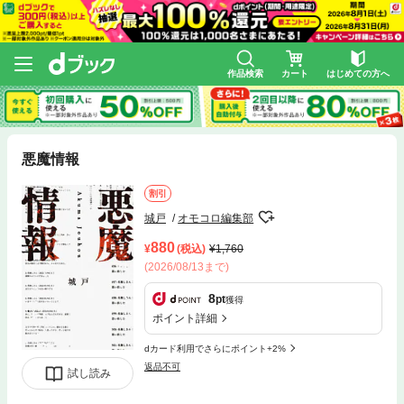
作品検索
カート
はじめての方へ
悪魔情報
割引
城戸
オモコロ編集部
880
(税込)
1,760
(2026/08/13まで)
8
pt
獲得
ポイント詳細
dカード利用でさらにポイント+2%
返品不可
試し読み