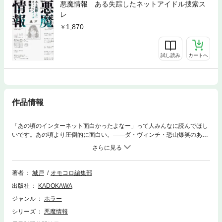
悪魔情報 ある失踪したネットアイドル捜索ス
レ
1,870
試し読み
カートへ
作品情報
「あの頃のインターネット面白かったよなー」って人みんなに読んでほし
いです。あの頃より圧倒的に面白い。――ダ・ヴィンチ・恐山爆笑のあと
で襲い来る、怒涛の伏線回収。唯一無二の読み味です。――上條一輝子ど
もの頃に見た、あるテレビCM。そこに映っていた女が、ある日から目の
前に立ち続けている。病院に行っても、除霊を受けても、消えてくれな
い。彼女を取り除く情報を求めてネットを彷徨った筆者は、ある匿名掲示
著者
城戸
オモコロ編集部
板のユーザーに辿り着く。「悪魔情報」と名乗るそのユーザーは、やたら
出版社
KADOKAWA
とオカルト的事象に詳しく、様々なスレッドに現れては、怪異に巻き込ま
れた人々を助けていた。視界を覆う女も、彼なら――。筆者は悪魔情報が
ジャンル
ホラー
降臨したスレッドを収集し始める。オモコロの人気連載がついに書籍化！
シリーズ
悪魔情報
これはホラー？ ギャグ？ それとも……？ 匿名掲示板で繰り広げられる