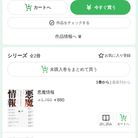
カートへ
今すぐ買う
作品をチェックする
作品情報へ
シリーズ
全2冊
お気に入り登録
未購入巻をまとめて買う
1巻から
|
最新刊から
悪魔情報
1,760
880
試し読み
カートへ