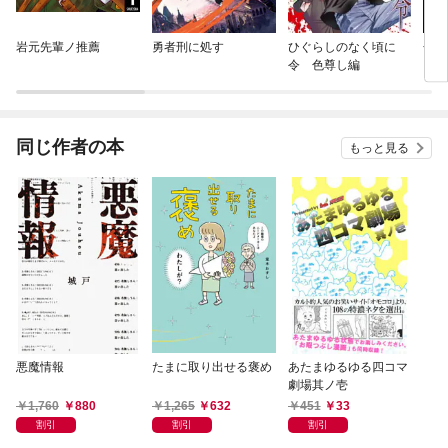
岩元先輩ノ推薦
勇者刑に処す
ひぐらしのなく頃に
金色
令 色尊し編
【単
同じ作者の本
もっと見る
悪魔情報
たまに取り出せる褒め
あたまゆるゆる四コマ
劇場其ノ壱
1,760
880
1,265
632
451
33
割引
割引
割引