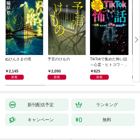
ぬひんさまの塔
予言のけもの
TikTokで集めた怖い話
恐怖
～心霊・ヒトコワ・不
思議・都市伝説～
2,145
2,090
825
9
新着
新着
新着
新刊配信予定
ランキング
キャンペーン
無料