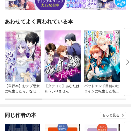
あわせてよく買われている本
【単行本】おデブ悪女
【タテヨミ】あなたは
バッドエンド目前のヒ
結界
に転生したら、なぜか
もういりません
ロインに転生した私、
ラスボス王子様に執着
今世では恋愛するつも
されています
りがチートな兄が離し
てくれません！？@C
OMIC
同じ作者の本
もっと見る