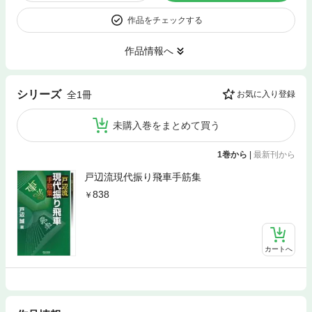
作品をチェックする
作品情報へ
シリーズ
全1冊
お気に入り登録
未購入巻をまとめて買う
1巻から
|
最新刊から
戸辺流現代振り飛車手筋集
838
カートへ