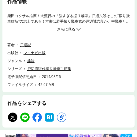
作品情報
柴田ヨクサル推薦！大流行の「強すぎる振り飛車」戸辺六段はこの“振り飛
車維新”の志士である！本書は若手振り飛車党の戸辺誠六段が、中飛車と石
田流の指し方について解説した本です。全編読みやすい対話形式で、序盤
編は最新の研究テーマにおける注意すべきポイントを。中・終盤編では指
し手だけでなく、「考え方」から詳しく解説しています。戸辺流振り飛車
には楽しく勝てるエッセンスが満載です。ぜひその勝ちパターンをマスタ
著者
戸辺誠
ーして、実戦に役立ててください。
出版社
マイナビ出版
ジャンル
趣味
シリーズ
戸辺流現代振り飛車手筋集
電子版配信開始日
2014/08/26
ファイルサイズ
42.97 MB
作品をシェアする