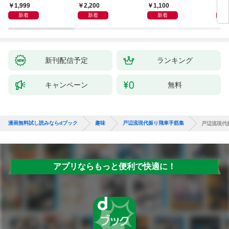
1,999
2,200
1,100
1,
新着
新着
新着
新刊配信予定
ランキング
キャンペーン
無料
漫画無料試し読みならdブック
趣味
戸辺流現代振り飛車手筋集
戸辺流現代
アプリならもっと便利で快適に！