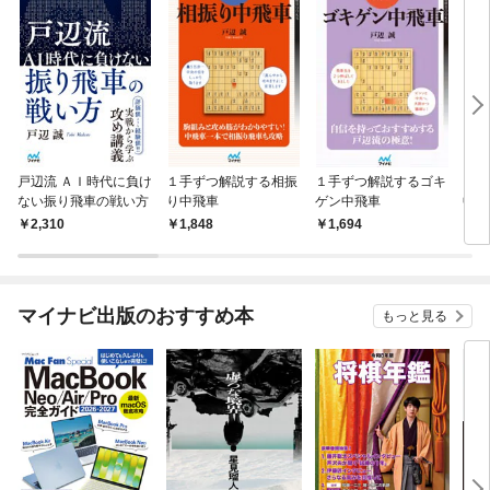
戸辺流 ＡＩ時代に負け
１手ずつ解説する相振
１手ずつ解説するゴキ
１手
ない振り飛車の戦い方
り中飛車
ゲン中飛車
中飛
2,310
1,848
1,694
2,
マイナビ出版のおすすめ本
もっと見る