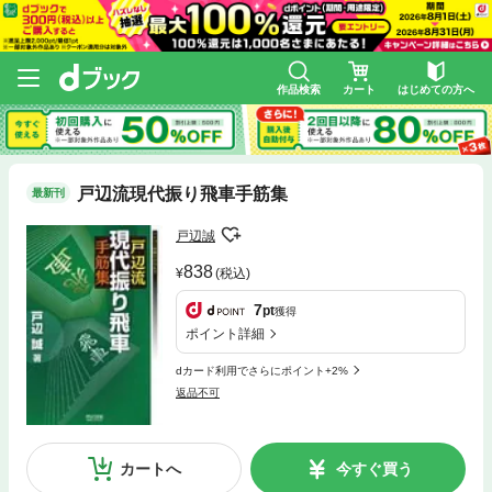
作品検索
カート
はじめての方へ
戸辺流現代振り飛車手筋集
最新刊
戸辺誠
838
(税込)
7
pt
獲得
ポイント詳細
dカード利用でさらにポイント+2%
返品不可
カートへ
今すぐ買う