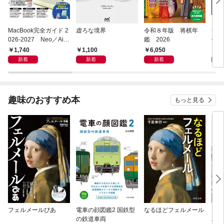
MacBook完全ガイド 2
虚ろな境界
令和８年版 将棋年
つく
026-2027 Neo／Air
鑑 2026
像生
／Pro対応
1,740
1,100
6,050
4,
新着
新着
新着
趣味のおすすめ本
もっと見る
フェルメールぴあ
電車の顔図鑑2 国鉄型
なるほどフェルメール
大人
の鉄道車両
ハン