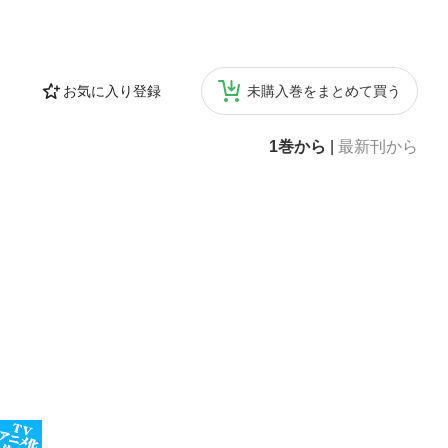
お気に入り登録
未購入巻をまとめて買う
1巻から
|
最新刊から