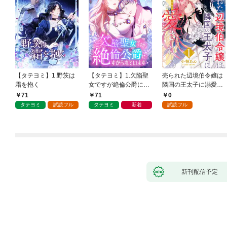
【タテヨミ】1.野茨は
【タテヨミ】1.欠陥聖
売られた辺境伯令嬢は
霜を抱く
女ですが絶倫公爵にす
隣国の王太子に溺愛さ
がられています
れる 1
71
71
0
タテヨミ
試読フル
タテヨミ
新着
試読フル
新刊配信予定