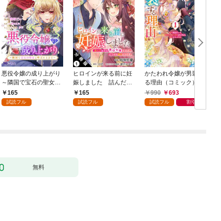
悪役令嬢の成り上がり
ヒロインが来る前に妊
かたわれ令嬢が男装す
～隣国で宝石の聖女と
娠しました 詰んだは
る理由（コミック） 1
呼ばれるまで～（コミ
ずの悪役令嬢ですが、
165
165
990
693
ック） 分冊版 1
どうやら違うようです
試読フル
試読フル
試読フル
割引
（コミック） 分冊版 1
版
無料