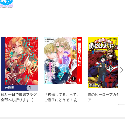
残り一日で破滅フラグ
『後悔してる』って、
僕のヒーローアカデミ
全部へし折ります【分
ご勝手にどうぞ！ あな
ア
冊版】
たがいなくて、こちら
は幸せですから