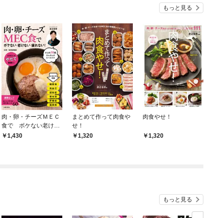
もっと見る
肉・卵・チーズＭＥＣ
まとめて作って肉食や
肉食やせ！
食で ボケない老けな
せ！
い疲れない！
1,430
1,320
1,320
もっと見る