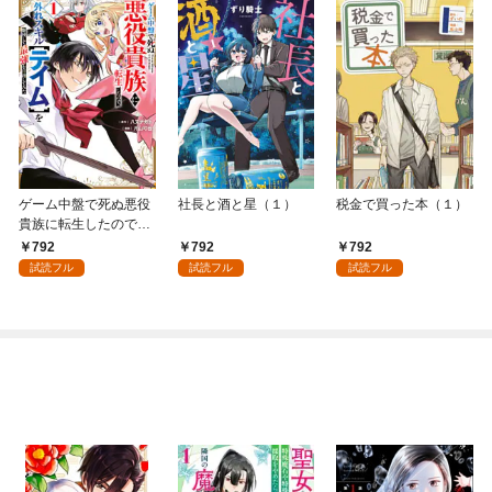
ゲーム中盤で死ぬ悪役
社長と酒と星（１）
税金で買った本（１）
貴族に転生したので、
外れスキル【テイム】
792
792
792
を駆使して最強を目指
試読フル
試読フル
試読フル
してみた（１）