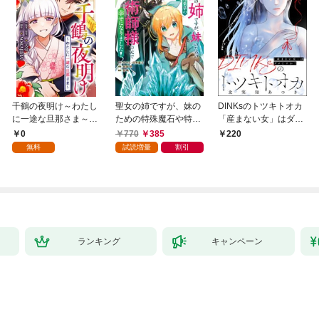
千鶴の夜明け～わたし
聖女の姉ですが、妹の
DINKsのトツキトオカ
に一途な旦那さま～
ための特殊魔石や特殊
「産まない女」はダメ
【分冊版】 1話「北条
薬草の採取をやめた
ですか？（分冊版）
0
770
385
220
家の生贄（１）」
ら、隣国の魔術師様の
【第1話】
無料
試読増量
割引
元で幸せになりまし
た！（コミック） 1巻
ランキング
キャンペーン