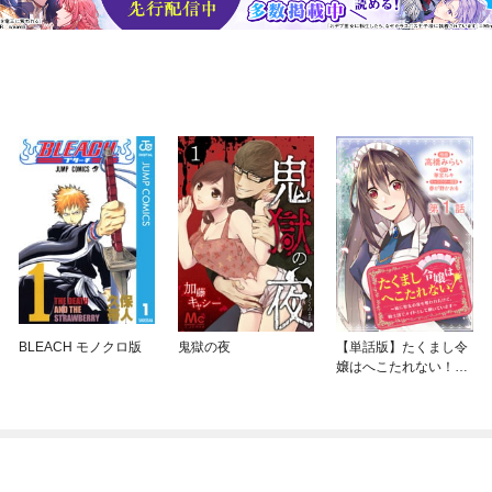
BLEACH モノクロ版
鬼獄の夜
【単話版】たくまし令
嬢はへこたれない！～
妹に聖女の座を奪われ
たけど、騎士団でメイ
ドとして働いています
～@COMIC