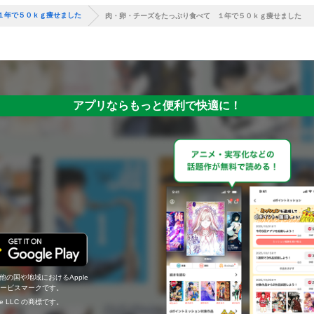
１年で５０ｋｇ痩せました
肉・卵・チーズをたっぷり食べて １年で５０ｋｇ痩せました
アプリならもっと便利で快適に！
の他の国や地域におけるApple
c.のサービスマークです。
ogle LLC の商標です。