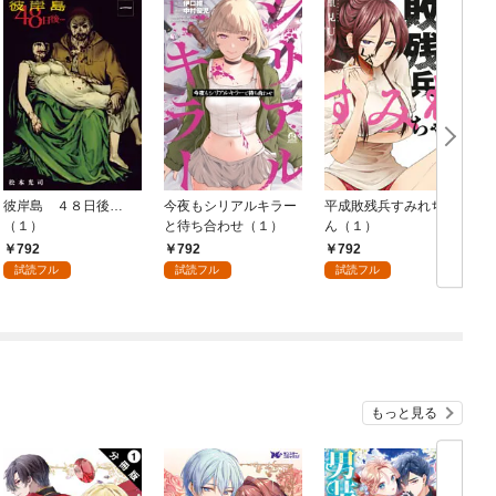
彼岸島 ４８日後…
今夜もシリアルキラー
平成敗残兵すみれちゃ
（１）
と待ち合わせ（１）
ん（１）
792
792
792
試読フル
試読フル
試読フル
もっと見る