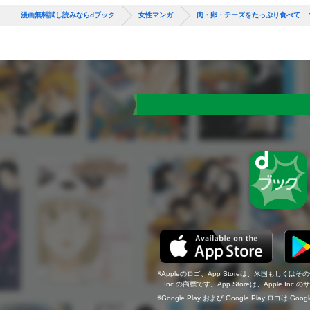
漫画無料試し読みならdブック
女性マンガ
肉・卵・チーズをたっぷり食べて 
Appleのロゴ、App Storeは、米国もしくはそ
Inc.の商標です。App Storeは、Apple In
Google Play および Google Play ロゴは Go