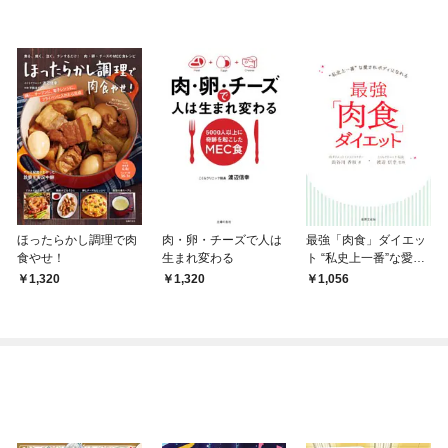
ほったらかし調理で肉
肉・卵・チーズで人は
最強「肉食」ダイエッ
食やせ！
生まれ変わる
ト “私史上一番”な愛さ
れボディになれる
1,320
1,320
1,056