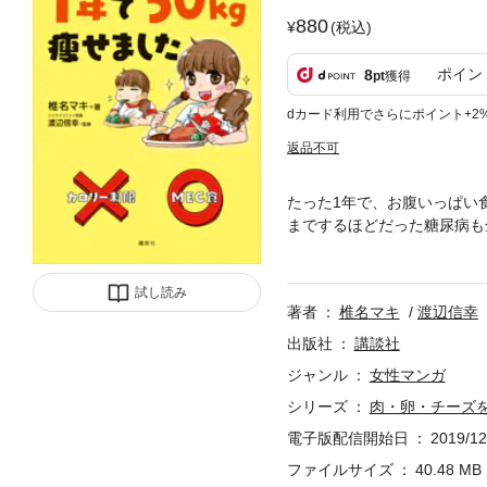
880
(税込)
ポイン
8
pt
獲得
dカード利用でさらにポイント+2
返品不可
たった1年で、お腹いっぱい
までするほどだった糖尿病も
ーズを好きなだけ食べるＭＥ
所」（テレビ東京）、「林修
試し読み
著者
椎名マキ
渡辺信幸
出版社
講談社
ジャンル
女性マンガ
シリーズ
肉・卵・チーズ
電子版配信開始日
2019/12
ファイルサイズ
40.48 MB