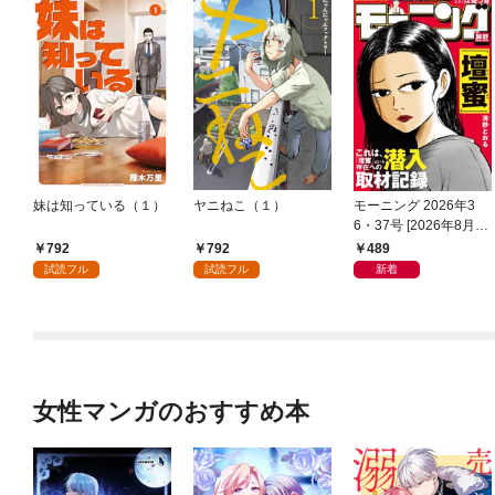
妹は知っている（１）
ヤニねこ（１）
モーニング 2026年3
6・37号 [2026年8月6
日発売]
792
792
489
試読フル
試読フル
新着
女性マンガのおすすめ本