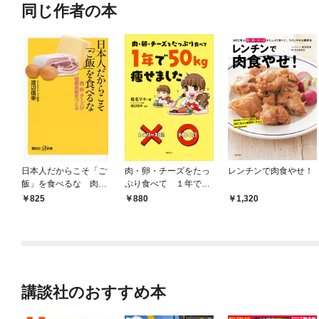
同じ作者の本
日本人だからこそ「ご
肉・卵・チーズをたっ
レンチンで肉食やせ！
飯」を食べるな 肉・
ぷり食べて １年で５
卵・チーズが健康長寿
０ｋｇ痩せました
825
880
1,320
をつくる
講談社のおすすめ本