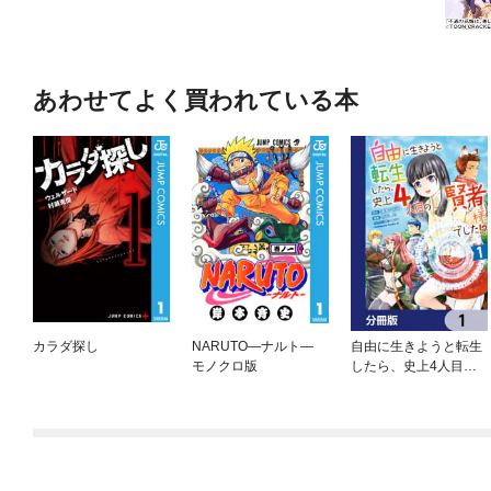
あわせてよく買われている本
カラダ探し
NARUTO—ナルト—
自由に生きようと転生
モノクロ版
したら、史上4人目の
賢者様でした！？ 【分
冊版】