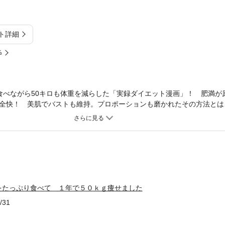
ト詳細
%
食べながら50キロも体重を減らした「実録ダイエット漫画」！ 肥満が
全快！ 美肌でバストも維持。プロポーションも磨かれたその方法とは
Ｃ療法。監修はＭＥＣ療法考案者の渡辺信幸医師。出演した「主治医の
の今でしょ！講座」（テレビ朝日）でも話題沸騰。
をたっぷり食べて １年で５０ｋｇ痩せました
/31