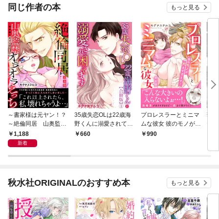
同じ作者の本
もっと見る
～書家様は元ヤン！？
35歳失恋OLは22歳海
プロレスラーとミニマ
華麗
～絶倫同居 山奥監禁
野くんに溺愛されて困
ムな彼女 彼のモノが大
ヤク
オラオラえっち【完全
ってます【合冊版】1
きすぎます！【完全
令嬢
1,188
660
990
6
版】
版】
新着
秋水社ORIGINALのおすすめ本
もっと見る