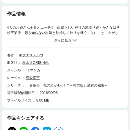
作品情報
4人のお婿さん全員とエッチ!? 由緒正しい神社の跡取り娘・かんなは学
校卒業後、顔も知らない許嫁と結婚して神社を継ぐことに。ところがじー
ちゃんに紹介されたお婿さんは4人！ 実はウチは「一妻多夫」制の家系
だった…。しかも、全員と順番に初夜を迎えるって、つまり全員とセック
スするの!? 私、処女なのに、お婿さんのひとり綾世には、会ったその日
にファーストキスを奪われ、襲われてイカされて…。嫌なのに気持ちいい
著者
キグナステルコ
し声が止まらないよ…。こんなすごいこと、みんなとするの…？
出版社
秋水社ORIGINAL
ジャンル
TLマンガ
レーベル
恋愛宣言
シリーズ
一妻多夫 私の夫が4人！？～村の掟と巫女の秘密～
電子版配信開始日
2016/09/06
ファイルサイズ
8.00 MB
作品をシェアする