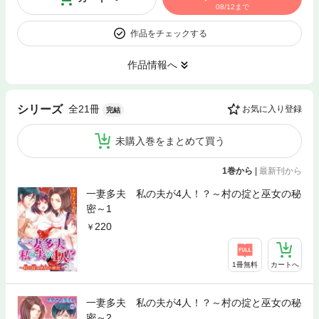
08/12まで
作品をチェックする
作品情報へ
全21冊
シリーズ
お気に入り登録
完結
未購入巻をまとめて買う
1巻から
|
最新刊から
一妻多夫 私の夫が4人！？～村の掟と巫女の秘
密～1
220
1冊無料
カートへ
一妻多夫 私の夫が4人！？～村の掟と巫女の秘
密～2