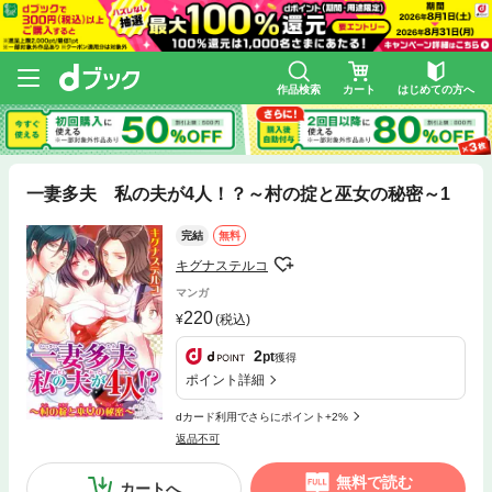
作品検索
カート
はじめての方へ
一妻多夫 私の夫が4人！？～村の掟と巫女の秘密～1
完結
無料
キグナステルコ
マンガ
220
(税込)
2
pt
獲得
ポイント詳細
dカード利用でさらにポイント+2%
返品不可
無料で読む
カートへ