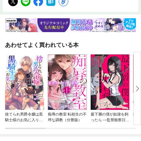
あわせてよく買われている本
捨てられ男爵令嬢は黒
痴辱の教室 転校生の不
最下層の僕が奴隷を飼
隣の
騎士様のお気に入り
埒な調教（分冊版）
ったら —監禁観察日記
連載版
—（分冊版）