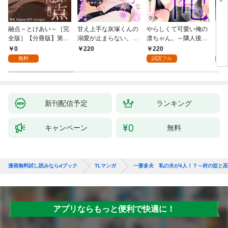
融点～とけあい～［完
甘え上手な灰塚くんの
やらしくて可愛い俺の
マゾ
全版］【分冊版】第1
溺愛が止まらない。純
凛ちゃん。～隣人後輩
くさ
話
情で、健気で…絶倫！
くんのイキすぎた執着
ッチ
0
220
2
220
(1)
にハメ堕とされる～(1)
まま
無料
試読フル
試
～(1
新刊配信予定
ランキング
キャンペーン
無料
漫画無料試し読みならdブック
TLマンガ
一妻多夫 私の夫が4人！？～村の掟と
アプリならもっと便利で快適に！