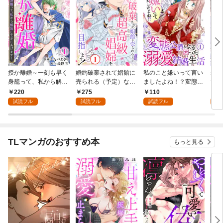
授か離婚～一刻も早く
婚約破棄されて娼館に
私のこと嫌いって言い
未熟
身籠って、私から解放
売られる（予定）なの
ましたよね！？変態公
で～
してさしあげます！1
で、超高級娼婦を目指
爵による困った溺愛結
感指
220
275
110
1
します！1
婚生活 1
試読フル
試読フル
試読フル
試
TLマンガのおすすめ本
もっと見る