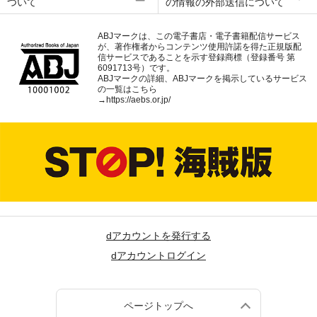
ついて
の情報の外部送信について
ABJマークは、この電子書店・電子書籍配信サービス
が、著作権者からコンテンツ使用許諾を得た正規版配
信サービスであることを示す登録商標（登録番号 第
6091713号）です。
ABJマークの詳細、ABJマークを掲示しているサービス
の一覧はこちら
→
https://aebs.or.jp/
dアカウントを発行する
dアカウントログイン
ページトップへ