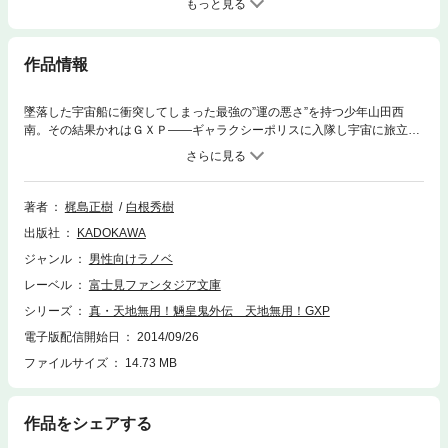
もっと見る
作品情報
墜落した宇宙船に衝突してしまった最強の”運の悪さ”を持つ少年山田西
南。その結果かれはＧＸＰ――ギャラクシーポリスに入隊し宇宙に旅立つ
事に。彼の行く先には数多の冒険と美女が待ち受けているのだった!!
著者
梶島正樹
白根秀樹
出版社
KADOKAWA
ジャンル
男性向けラノベ
レーベル
富士見ファンタジア文庫
シリーズ
真・天地無用！魎皇鬼外伝 天地無用！GXP
電子版配信開始日
2014/09/26
ファイルサイズ
14.73 MB
作品をシェアする