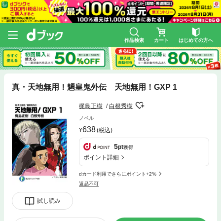
作品検索
カート
はじめての方へ
真・天地無用！魎皇鬼外伝 天地無用！GXP 1
梶島正樹
白根秀樹
ノベル
638
(税込)
5
pt
獲得
ポイント詳細
dカード利用でさらにポイント+2%
返品不可
試し読み