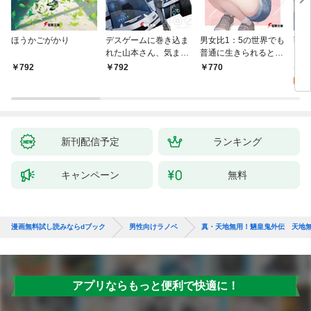
ほうかごがかり
デスゲームに巻き込ま
男女比1：5の世界でも
戦地
れた山本さん、気まま
普通に生きられると思
カシ
にゲームバランスを崩
った？ ～激重感情な
活を
8
792
792
770
壊させる【電子特別
彼女たちが無自覚男子
特典
試
版】
に翻弄されたら～
新刊配信予定
ランキング
キャンペーン
無料
漫画無料試し読みならdブック
男性向けラノベ
真・天地無用！魎皇鬼外伝 天地無
アプリならもっと便利で快適に！