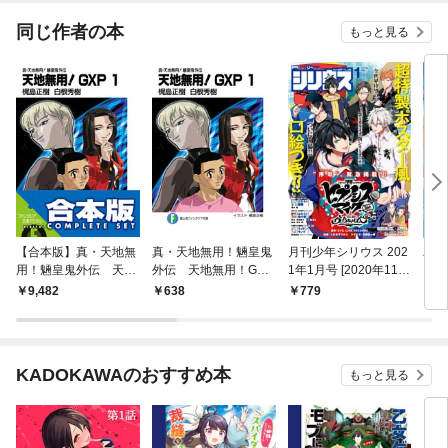
同じ作者の本
もっと見る
【合本版】真・天地無
真・天地無用！魎皇鬼
月刊少年シリウス 202
パラ
用！魎皇鬼外伝 天地
外伝 天地無用！GXP
1年1月号 [2020年11月
無用！GXP 1-14巻
1
26日発売]
9,482
638
779
6
KADOKAWAのおすすめ本
もっと見る