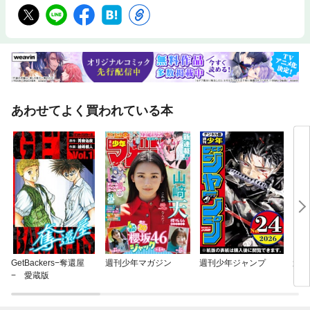
あわせてよく買われている本
GetBackers−奪還屋
週刊少年マガジン
週刊少年ジャンプ
週刊
− 愛蔵版