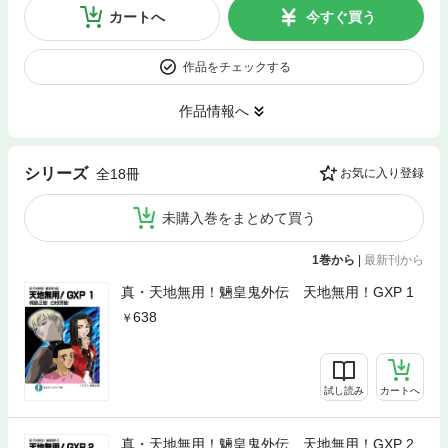
カートへ
今すぐ買う
作品をチェックする
作品情報へ
シリーズ
全18冊
お気に入り登録
未購入巻をまとめて買う
1巻から
|
最新刊から
真・天地無用！魎皇鬼外伝 天地無用！GXP 1
638
試し読み
カートへ
真・天地無用！魎皇鬼外伝 天地無用！GXP 2