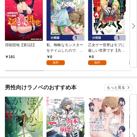
淫獄団地【第1話】
私、蜘蛛なモンスター
乙女ゲー世界はモブに
乙女
をテイムしたので、ス
厳しい世界です【共和
厳し
パイダーシルクで裁縫
国編】【分冊版】 1
国
0
0
8
181
を頑張ります！【分冊
無料
無料
試
版】 1
男性向けラノベのおすすめ本
もっと見る