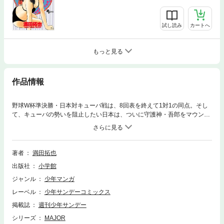
試し読み
カートへ
もっと見る
作品情報
野球W杯準決勝・日本対キューバ戦は、8回表を終えて1対1の同点。そし
て、キューバの勢いを阻止したい日本は、ついに守護神・吾郎をマウンド
に送りこむ！
著者
満田拓也
出版社
小学館
ジャンル
少年マンガ
レーベル
少年サンデーコミックス
掲載誌
週刊少年サンデー
シリーズ
MAJOR