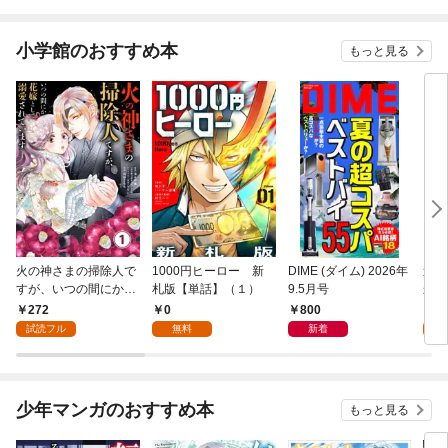
小学館のおすすめ本
もっと見る
火の神さまの掃除人で
1000円ヒーロー 新
DIME (ダイム) 2026年
追放
すが、いつの間にか花
札版【単話】（１）
9.5月号
かつ
嫁として溺愛されてい
まへ
272
0
800
1
ます【単話】（１）
れで
試読フル
無料
新着
試
（１
少年マンガのおすすめ本
もっと見る