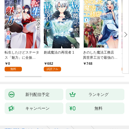
転生したけどステータ
創成魔法の再現者 1
きのした魔法工務店
王位
ス「魅力」に全振
異世界工法で最強の家
兆候
り！？(1)
づくりを（コミック）
入れ
0
682
0
748
１
る。
無料
試読フル
新刊配信予定
ランキング
キャンペーン
無料