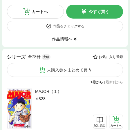
カートへ
今すぐ買う
作品をチェックする
作品情報へ
全78冊
シリーズ
お気に入り登録
完結
未購入巻をまとめて買う
1巻から
|
最新刊から
MAJOR（１）
528
試し読み
カートへ