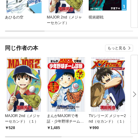
あひるの空
MAJOR 2nd（メジャ
呪術廻戦
ダイ
ーセカンド）
同じ作者の本
もっと見る
MAJOR 2nd（メジャ
まんがMAJORで考
TVシリーズ メジャー2
小
ーセカンド）（１）
証・少年野球チーム診
nd（セカンド）（１）
小説
断
ｎｄ
528
1,485
990
7
～