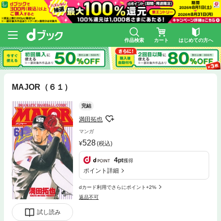
作品検索
カート
はじめての方へ
MAJOR（６１）
完結
満田拓也
マンガ
528
(税込)
4
pt
獲得
ポイント詳細
dカード利用でさらにポイント+2%
返品不可
試し読み