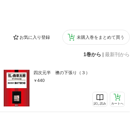
お気に入り登録
未購入巻をまとめて買う
1巻から
|
最新刊から
四次元半 襖の下張り（３）
440
試し読み
カートへ