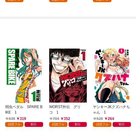
してみた（１）
弱虫ペダル SPARE B
WORST外伝 グリ
ヤンキーJKクズハナち
IKE 1
コ 1
ゃん 1
638
319
704
352
528
264
試読フル
割引
試読フル
割引
試読フル
割引