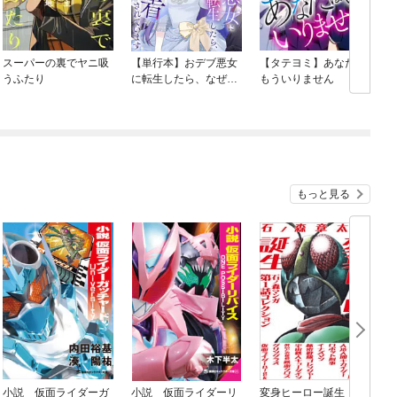
スーパーの裏でヤニ吸
【単行本】おデブ悪女
【タテヨミ】あなたは
うふたり
に転生したら、なぜか
もういりません
ラスボス王子様に執着
されています
もっと見る
小説 仮面ライダーガ
小説 仮面ライダーリ
変身ヒーロー誕生 石
月