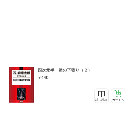
四次元半 襖の下張り（２）
440
試し読み
カートへ