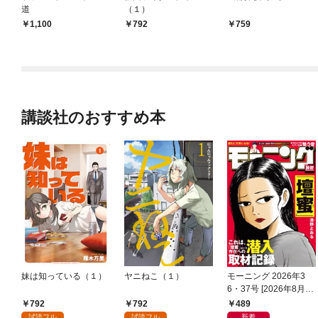
道
（１）
1,100
792
759
講談社のおすすめ本
妹は知っている（１）
ヤニねこ（１）
モーニング 2026年3
6・37号 [2026年8月6
日発売]
792
792
489
試読フル
試読フル
新着