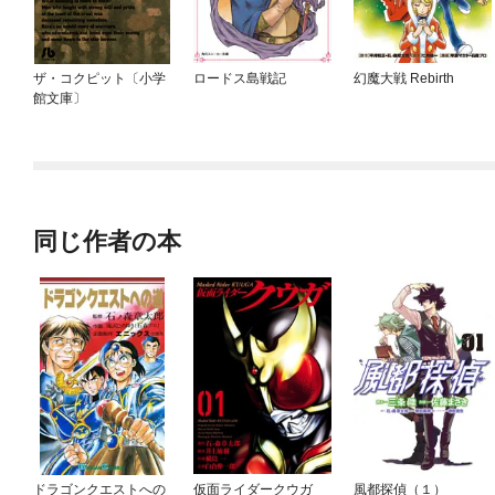
ザ・コクピット〔小学
ロードス島戦記
幻魔大戦 Rebirth
館文庫〕
同じ作者の本
ドラゴンクエストへの
仮面ライダークウガ
風都探偵（１）