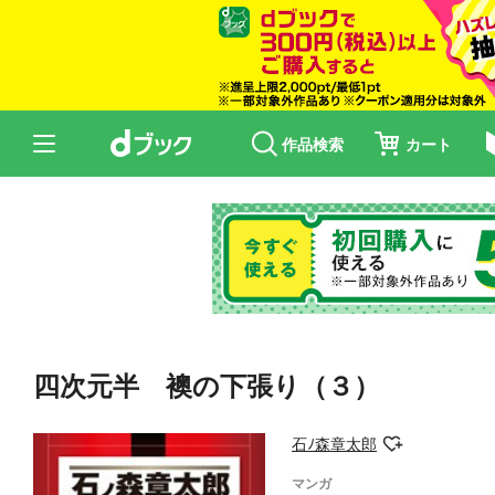
作品検索
カート
四次元半 襖の下張り（３）
石ﾉ森章太郎
マンガ