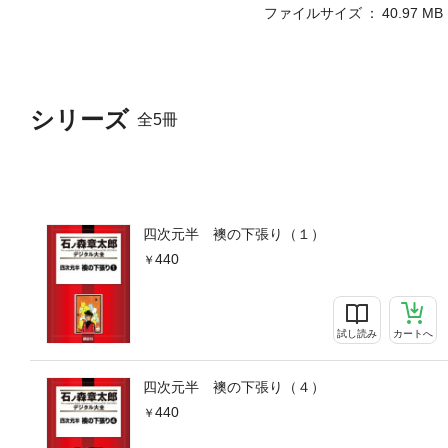
ファイルサイズ
40.97 MB
シリーズ
全5冊
四次元半 襖の下張り（１）
440
試し読み
カートへ
四次元半 襖の下張り（４）
440