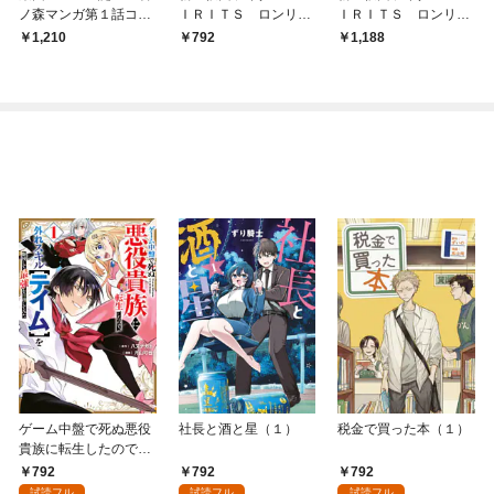
ノ森マンガ第１話コレ
ＩＲＩＴＳ ロンリー
ＩＲＩＴＳ ロンリー
クション
仮面ライダー編（１）
仮面ライダー編 特装
1,210
792
1,188
版（１）
ゲーム中盤で死ぬ悪役
社長と酒と星（１）
税金で買った本（１）
貴族に転生したので、
外れスキル【テイム】
792
792
792
を駆使して最強を目指
試読フル
試読フル
試読フル