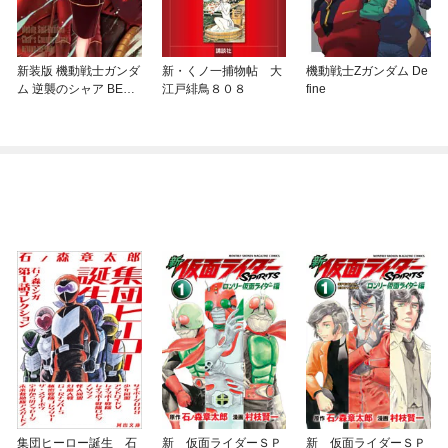
新装版 機動戦士ガンダ
新・くノ一捕物帖 大
機動戦士Zガンダム De
ム 逆襲のシャア BEYO
江戸緋鳥８０８
fine
ND THE TIME
集団ヒーロー誕生 石
新 仮面ライダーＳＰ
新 仮面ライダーＳＰ