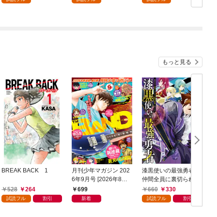
もっと見る
BREAK BACK 1
月刊少年マガジン 202
漆黒使いの最強勇者
6年9月号 [2026年8月6
仲間全員に裏切られた
日発売]
ので最強の魔物と組み
528
264
699
660
330
ます 1巻
試読フル
割引
新着
試読フル
割引