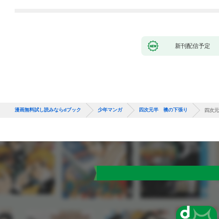
ク） 1巻
新刊配信予定
漫画無料試し読みならdブック
少年マンガ
四次元半 襖の下張り
四次元