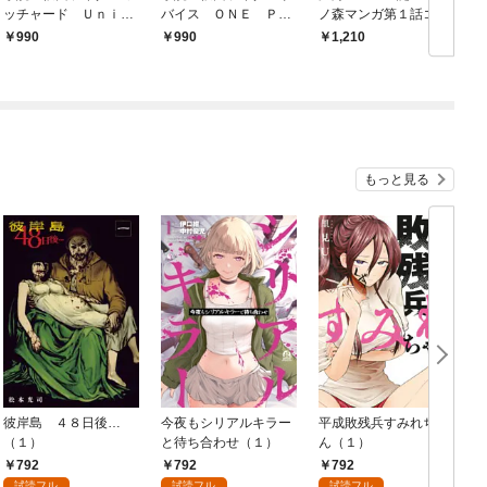
ッチャード Ｕｎｉｖ
バイス ＯＮＥ ＰＯ
ノ森マンガ第１話コレ
5
ｅｒｓｉｔｙ
ＳＳＩＢＩＬＩＴＹ
クション
月
990
990
1,210
もっと見る
彼岸島 ４８日後…
今夜もシリアルキラー
平成敗残兵すみれちゃ
（１）
と待ち合わせ（１）
ん（１）
792
792
792
試読フル
試読フル
試読フル