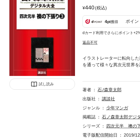
440
(税込)
ポイン
4
pt
獲得
dカード利用でさらにポイント+2
返品不可
イラストレーターに転向した
を通って様々な異次元世界を
いのに……。そんな折、雨宮
恋したらしい。雨宮は、「死に
試し読み
著者
石ﾉ森章太郎
出版社
講談社
ジャンル
少年マンガ
掲載誌
石ノ森章太郎デジ
シリーズ
四次元半 襖の
電子版配信開始日
2019/12