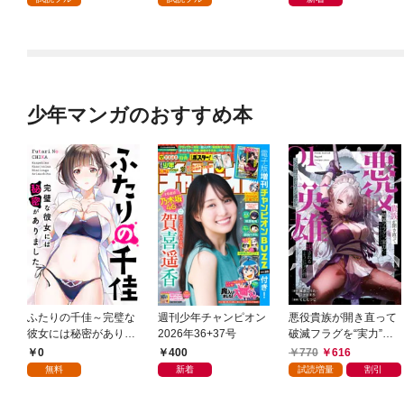
少年マンガのおすすめ本
ふたりの千佳～完璧な
週刊少年チャンピオン
悪役貴族が開き直って
彼女には秘密がありま
2026年36+37号
破滅フラグを“実力”で
した(1)
叩き折っていたら、い
0
400
770
616
つの間にかヒロイン達
無料
新着
試読増量
割引
から英雄視されるよう
になった件（コミッ