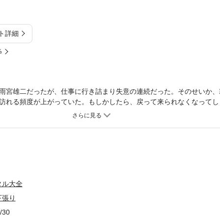
ト詳細
%
雨宮雄二だったが、仕事に行き詰まり失意の連続だった。そのせいか、
訪れる頻度が上がっていた。もしかしたら、戻って来られなくなってし
は下宿先の屋敷の娘・春日部秋子が、庭に佇み泣いているのを見てしま
たい」という秋子を“向こうの世界”に誘うが……!?
タル大全
下張り
/30