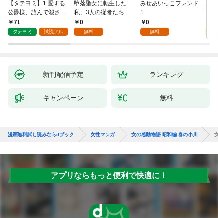
【タテヨミ】1.愛する
堕落聖女に転生した
みせあいっこフレンド
火の
公爵様、謹んで殺させ
私、3人の従者たちに
1
すが
ていただきます！
抱かれて困ってます 第
嫁と
71
0
0
2
1話
ます
タテヨミ
試読フル
無料
無料
試
新刊配信予定
ランキング
キャンペーン
無料
漫画無料試し読みならdブック
女性マンガ
女の感動物語 昭和編 春の小川
アプリならもっと便利で快適に！