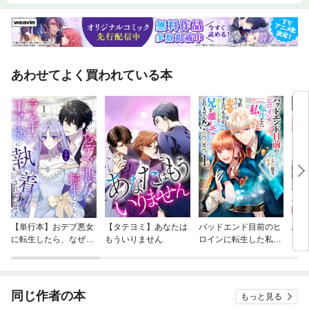
あわせてよく買われている本
【単行本】おデブ悪女
【タテヨミ】あなたは
バッドエンド目前のヒ
結界
に転生したら、なぜか
もういりません
ロインに転生した私、
ラスボス王子様に執着
今世では恋愛するつも
されています
りがチートな兄が離し
てくれません！？@C
OMIC
同じ作者の本
もっと見る