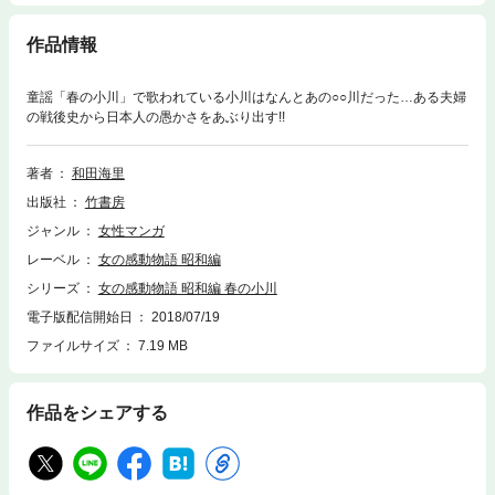
作品情報
童謡「春の小川」で歌われている小川はなんとあの○○川だった…ある夫婦
の戦後史から日本人の愚かさをあぶり出す!!
著者
和田海里
出版社
竹書房
ジャンル
女性マンガ
レーベル
女の感動物語 昭和編
シリーズ
女の感動物語 昭和編 春の小川
電子版配信開始日
2018/07/19
ファイルサイズ
7.19 MB
作品をシェアする