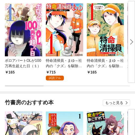
ボロアパートOLが100
特命清掃員・まゆ～社
特命清掃員・まゆ ～社
推し
万再生超えた日（１）
内の「クズ」を駆除し
内の「クズ」を駆除し
婚〜
ます！～ デジコレ DIG
ます！～（１）
婦生
715
165
165
6
ITAL COMICS（１）
試読フル
竹書房のおすすめ本
もっと見る