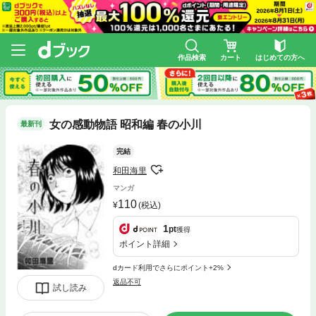
作品検索
カート
はじめての方へ
女の感動物語 昭和編 春の小川
最新刊
完結
和田海里
マンガ
110
(税込)
1
pt
獲得
ポイント詳細
dカード利用でさらにポイント+2%
返品不可
試し読み