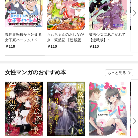
異世界転移から始まる
ちぃちゃんのおしなが
魔法少女にあこがれて
ガー
女子寮ハーレム！？ ～
き 繁盛記 【連載版】
【連載版】１
ィー
管理人として働く人間
１
110
110
110
1
と恋する魔族娘たち～
【連載版】０
女性マンガのおすすめ本
もっと見る