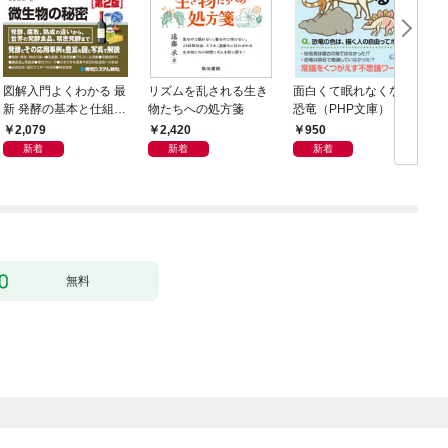
図解入門よくわかる 最
リズムを乱される生き
面白くて眠れなくなる
新 発酵の基本と仕組み
物たちへの処方箋
恐竜（PHP文庫）
［第2版］
2,079
2,420
950
新着
新着
新着
無料