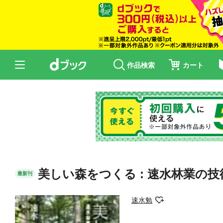
作品検索
カート
美しい森をつくる : 速水林業の
最新刊
速水勉