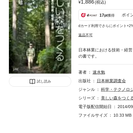
1,886
(税込)
ポイ
17
pt
獲得
dカード利用でさらにポイント+2
返品不可
日本林業における技術・経営
の書です。
著者
速水勉
出版社
日本林業調査会
試し読み
ジャンル
科学・テクノロ
シリーズ
美しい森をつくる
電子版配信開始日
2014/09
ファイルサイズ
10.33 MB