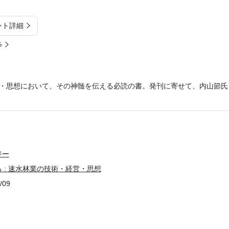
ント詳細
%
・思想において、その神髄を伝える必読の書。発刊に寄せて、内山節氏
ジー
 : 速水林業の技術・経営・思想
/09