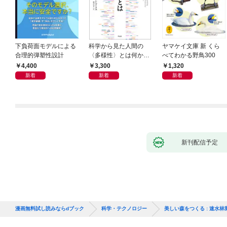
下負荷面モデルによる
科学から見た人間の
ヤマケイ文庫 新 くら
合理的弾塑性設計
〈多様性〉とは何か―
べてわかる野鳥300
―遺伝科学と疑似科学
4,400
3,300
1,320
新着
新着
新着
新刊配信予定
漫画無料試し読みならdブック
科学・テクノロジー
美しい森をつくる : 速水