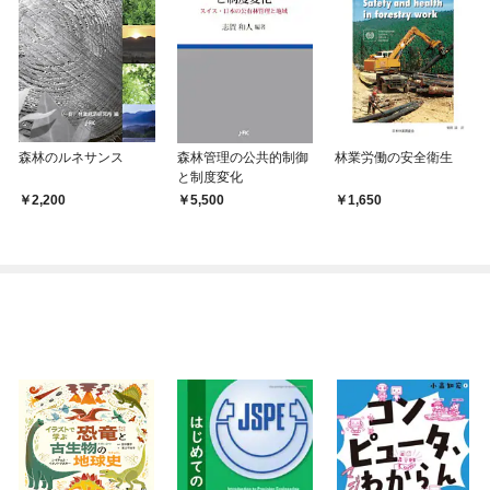
森林のルネサンス
森林管理の公共的制御
林業労働の安全衛生
と制度変化
2,200
5,500
1,650