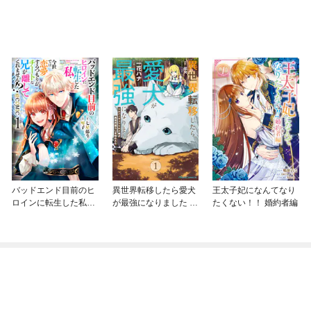
バッドエンド目前のヒ
異世界転移したら愛犬
王太子妃になんてなり
ロインに転生した私、
が最強になりました ～
たくない！！ 婚約者編
今世では恋愛するつも
シルバーフェンリルと
りがチートな兄が離し
俺が異世界暮らしを始
てくれません！？@C
めたら～ THE COMIC
OMIC