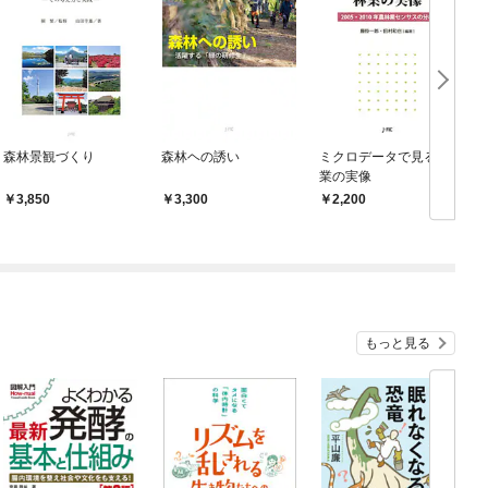
森林景観づくり
森林ヘの誘い
ミクロデータで見る林
業の実像
3,850
3,300
2,200
もっと見る