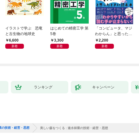
イラストで学ぶ 恐竜
はじめての精密工学 第
「コンピュータ、マジ
と古生物の地球史
5巻
わからん」と思ったと
きに読む本
6,600
3,300
2,200
新着
新着
新着
ランキング
キャンペーン
林業の技術・経営・思想
美しい森をつくる : 速水林業の技術・経営・思想