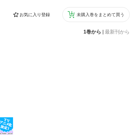
お気に入り登録
未購入巻をまとめて買う
1巻から
|
最新刊から