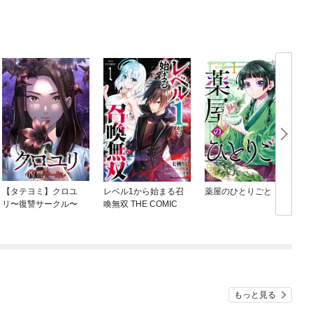
【タテヨミ】クロユ
レベル1から始まる召
薬屋のひとりごと
リ〜復讐サークル〜
喚無双 THE COMIC
もっと見る