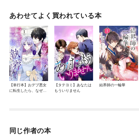
あわせてよく買われている本
【単行本】おデブ悪女
【タテヨミ】あなたは
結界師の一輪華
に転生したら、なぜか
もういりません
ラスボス王子様に執着
されています
同じ作者の本