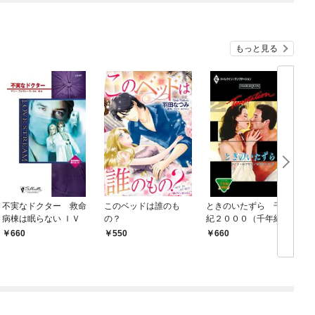
もっと見る
不実なドクター 救命
このベッドは誰のも
ときのいたずら 千年
病棟は眠らない ＩＶ
の？
紀２０００（千年紀：
ミレニアム）
660
550
660