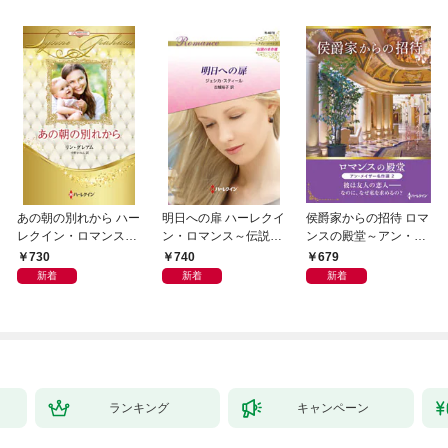
あの朝の別れから ハー
明日への扉 ハーレクイ
侯爵家からの招待 ロマ
レクイン・ロマンス・
ン・ロマンス～伝説の
ンスの殿堂～アン・メ
プレミアム～リン・グ
名作選～【ハーレクイ
イザー名作選 2～【ハ
730
740
679
レアム・ベスト・セレ
ン・ロマンス版】
ーレクインSP文庫版】
新着
新着
新着
クション～【ハーレク
イン・プレゼンツ作家
シリーズ別冊版】
ランキング
キャンペーン