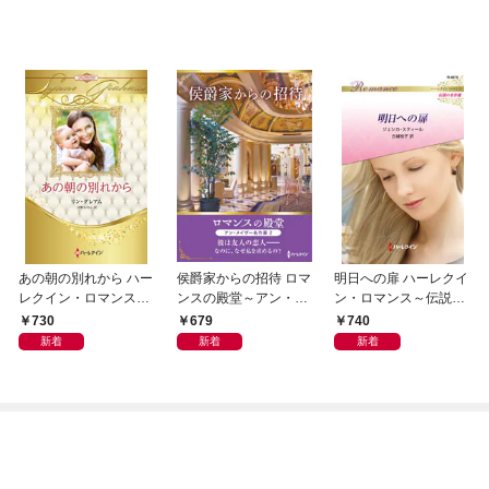
あの朝の別れから ハー
侯爵家からの招待 ロマ
明日への扉 ハーレクイ
レクイン・ロマンス・
ンスの殿堂～アン・メ
ン・ロマンス～伝説の
プレミアム～リン・グ
イザー名作選 2～【ハ
名作選～【ハーレクイ
730
679
740
レアム・ベスト・セレ
ーレクインSP文庫版】
ン・ロマンス版】
新着
新着
新着
クション～【ハーレク
イン・プレゼンツ作家
シリーズ別冊版】