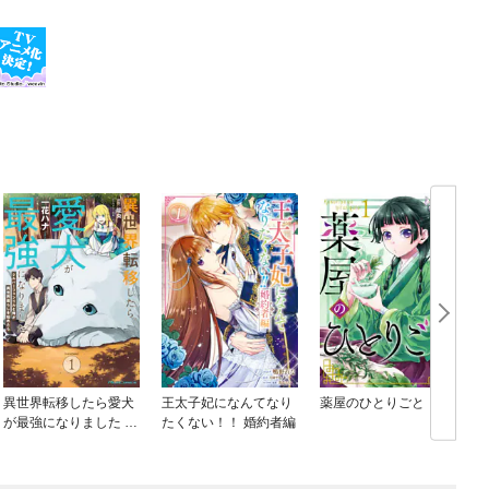
異世界転移したら愛犬
王太子妃になんてなり
薬屋のひとりごと
が最強になりました ～
たくない！！ 婚約者編
シルバーフェンリルと
俺が異世界暮らしを始
めたら～ THE COMIC