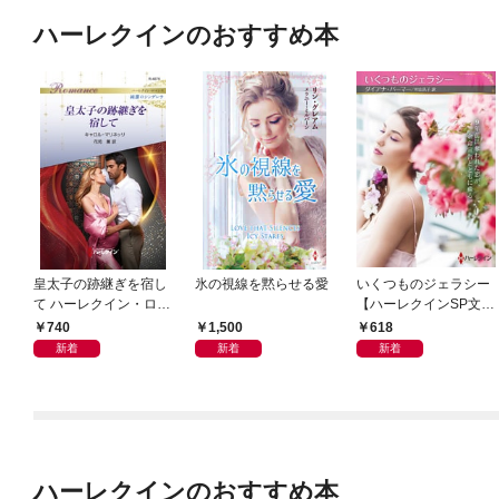
ハーレクインのおすすめ本
皇太子の跡継ぎを宿し
氷の視線を黙らせる愛
いくつものジェラシー
て ハーレクイン・ロマ
【ハーレクインSP文庫
ンス～純潔のシンデレ
版】
740
1,500
618
ラ～
新着
新着
新着
ハーレクインのおすすめ本