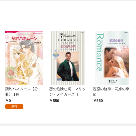
契約ハネムーン【分
恋の危険な罠 マリッ
誘惑の旋律 花嫁の季
冊】 1巻
ジ・メイカーズ ＩＩ
節
0
550
550
無料