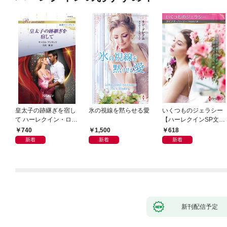
皇太子の跡継ぎを宿し
氷の視線を黙らせる愛
いくつものジェラシー
て ハーレクイン・ロマ
【ハーレクインSP文庫
ンス～純潔のシンデレ
版】
740
1,500
618
ラ～
新着
新着
新着
新刊配信予定