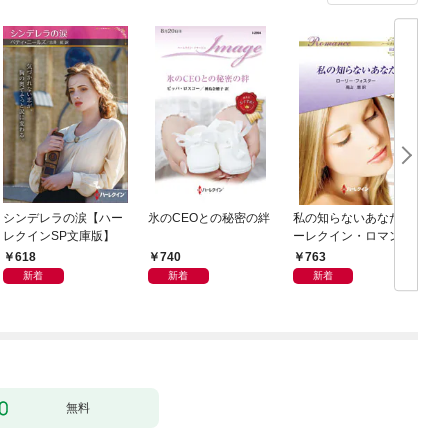
シンデレラの涙【ハー
氷のCEOとの秘密の絆
私の知らないあなた ハ
レクインSP文庫版】
ーレクイン・ロマンス
～伝説の名作選～【ハ
618
740
763
ーレクイン・ロマンス
新着
新着
新着
版】
無料