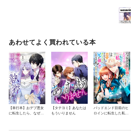
あわせてよく買われている本
【単行本】おデブ悪女
【タテヨミ】あなたは
バッドエンド目前のヒ
に転生したら、なぜか
もういりません
ロインに転生した私、
ラスボス王子様に執着
今世では恋愛するつも
されています
りがチートな兄が離し
てくれません！？@C