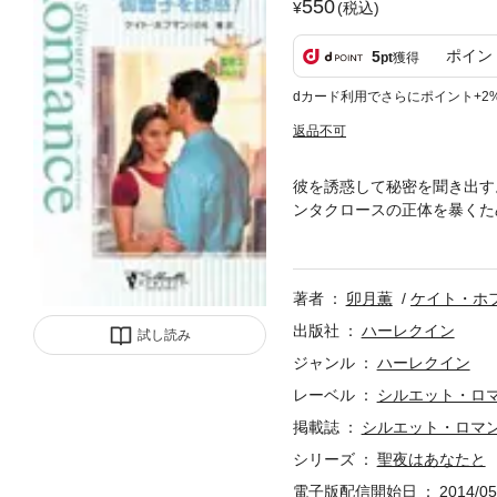
550
(税込)
ポイン
5
pt
獲得
dカード利用でさらにポイント+2
返品不可
彼を誘惑して秘密を聞き出す
ンタクロースの正体を暴くた
ば、大手新聞社で正採用され
長トーマスが、ことあるごと
に陥ったクラウディアは、あ
著者
卯月薫
ケイト・ホ
出版社
ハーレクイン
試し読み
ジャンル
ハーレクイン
レーベル
シルエット・ロ
掲載誌
シルエット・ロマ
シリーズ
聖夜はあなたと
電子版配信開始日
2014/05