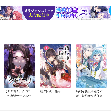
【タテヨミ】クロユ
結界師の一輪華
病弱な悪役令嬢です
リ〜復讐サークル〜
が、婚約者が過保護す
ぎて逃げ出したい(私た
ち犬猿の仲でしたよ
ね！？)