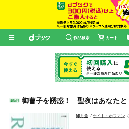
作品検索
カート
御曹子を誘惑！ 聖夜はあなたと
最新刊
卯月薫
ケイト・ホフマン