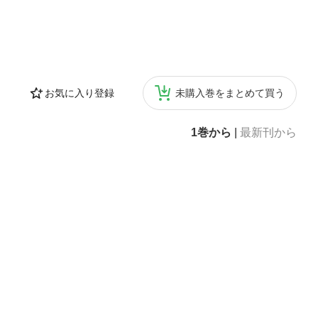
お気に入り登録
未購入巻をまとめて買う
1巻から
|
最新刊から