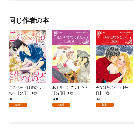
OMIC
同じ作者の本
このベッドは誰のも
私を見つけてくれた人
今夜は放さない【分
の？【分冊】 1巻
【分冊】 1巻
冊】 1巻
0
0
0
無料
無料
無料