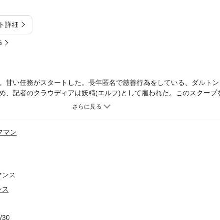
ト詳細
%
。甘い任務がスタートした。長年匿名で慈善行為をしている、ダルトン
め、記者のクラウディアは妖精(エルフ)として雇われた。このスクープ
る可能性が高くなる。心を躍らせるクラウディアの前に邪魔者が現れた
に彼女の行動を監視し、つけ回すのだ。これではサンタクロースにも近
る決意をした。
フマン
マンス
ンス
/30