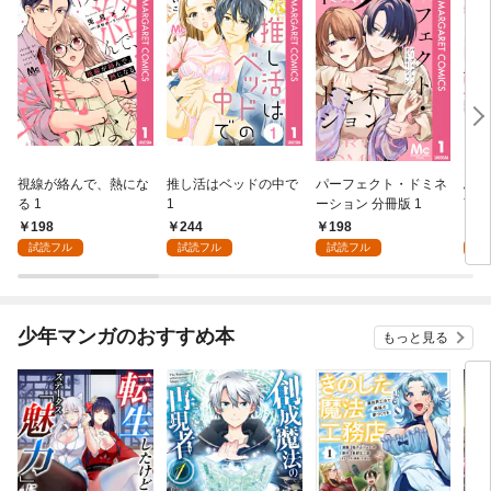
視線が絡んで、熱にな
推し活はベッドの中で
パーフェクト・ドミネ
ふし
る 1
1
ーション 分冊版 1
言っ
198
244
198
2
試読フル
試読フル
試読フル
試
少年マンガのおすすめ本
もっと見る