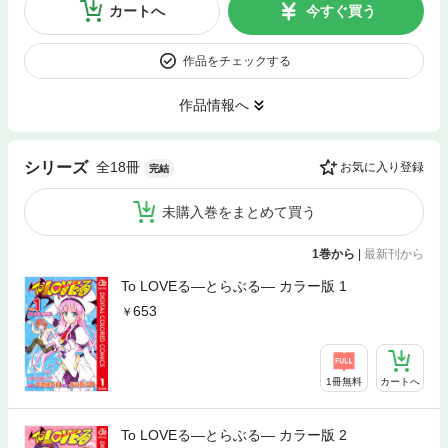
カートへ
今すぐ買う
作品をチェックする
作品情報へ
全18冊
シリーズ
お気に入り登録
完結
未購入巻をまとめて買う
1巻から
|
最新刊から
To LOVEる―とらぶる― カラー版 1
653
1冊無料
カートへ
To LOVEる―とらぶる― カラー版 2