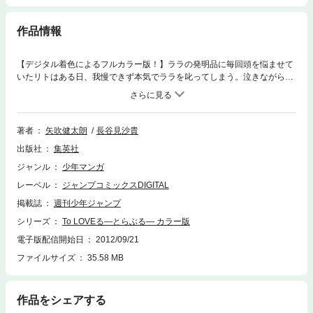
作品情報
【デジタル着色によるフルカラー版！】ララの発明品に毎回頭を悩ませて
いたリトはある日、我慢できず本気でララを叱ってしまう。泣きながら家
を出たララは、偶然出くわした春菜の家に泊まる事に。その夜、二人だけ
のお泊り会に何かが起きる…。
著者
矢吹健太朗
長谷見沙貴
出版社
集英社
ジャンル
少年マンガ
レーベル
ジャンプコミックスDIGITAL
掲載誌
週刊少年ジャンプ
シリーズ
To LOVEる―とらぶる― カラー版
電子版配信開始日
2012/09/21
ファイルサイズ
35.58 MB
作品をシェアする