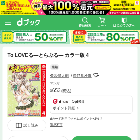
作品検索
カート
はじめての方へ
To LOVEる―とらぶる― カラー版 4
完結
矢吹健太朗
長谷見沙貴
マンガ
653
(税込)
5
pt
獲得
ポイント詳細
dカード利用でさらにポイント+2%
試し読み
返品不可