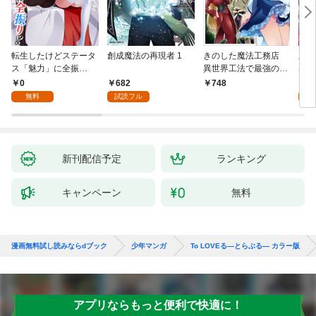
転生したけどステータ
創成魔法の再現者 1
きのした魔法工務店
王位
ス「魅力」に全振
異世界工法で最強の家
兆候
り！？(1)
づくりを（コミック）
入れ
0
682
0
748
１
る。
無料
試読フル
新刊配信予定
ランキング
キャンペーン
無料
漫画無料試し読みならdブック
少年マンガ
To LOVEる―とらぶる― カラー版
アプリならもっと便利で快適に！