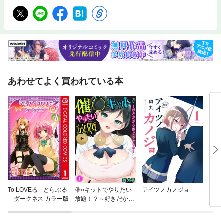
あわせてよく買われている本
To LOVEる—とらぶる
催○キットでやりたい
アイツノカノジョ
真夜
—ダークネス カラー版
放題！？～好きだから
感じちゃうの～