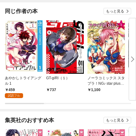
同じ作者の本
もっと見る
あやかしトライアング
GT-giRl（１）
ノーラコミックス スタ
はて
ル 1
プラ！NG♪ star plus o
ン 1
ne＋next generation 1
459
737
1,100
6
試読フル
集英社のおすすめ本
もっと見る